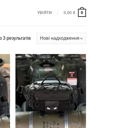
0
УВІЙТИ
0,00
₴
з 3 результатів
В
ное
избранное