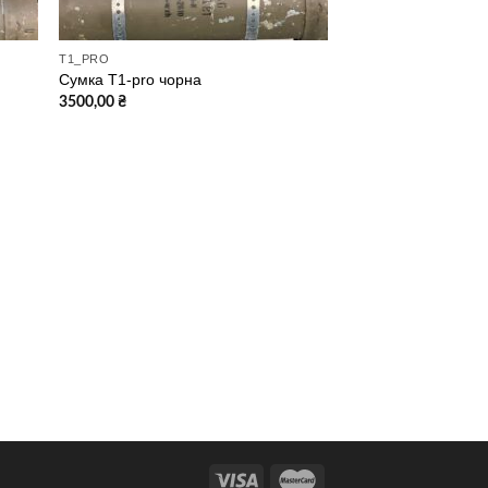
T1_PRO
Сумка T1-pro чорна
3500,00
₴