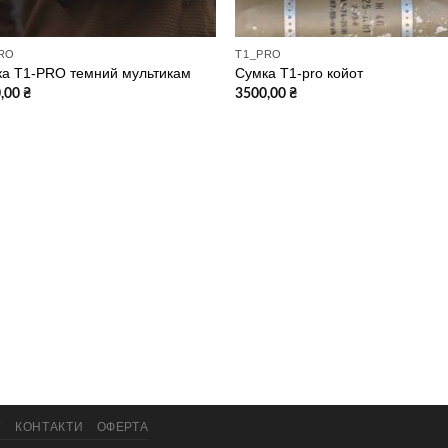
RO
T1_PRO
а T1-PRO темний мультикам
Сумка T1-pro койот
,00
₴
3500,00
₴
Г
КОНТАКТИ
ОФЕРТА