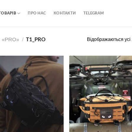
ТОВАРІВ
ПРО НАС
КОНТАКТИ
TELEGRAM
 «PRO»
/
Відображаються усі 
T1_PRO
В
В
избранное
избран