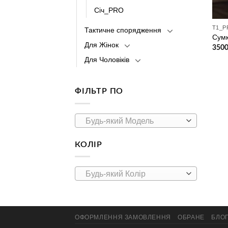
Січ_PRO
T1_P
Тактичне спорядження
Сумк
Для Жінок
3500
Для Чоловіків
ФІЛЬТР ПО
Будь-який Модель
КОЛІР
Будь-який Колір
ОФОРМЛЕННЯ ЗАМОВЛЕННЯ
ОБРАНЕ
БЛО