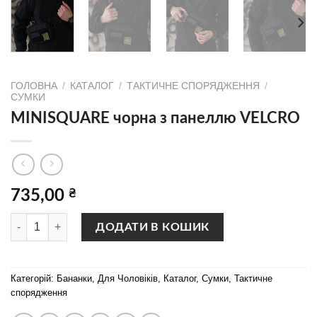
ГОЛОВНА
/
КАТАЛОГ
/
ТАКТИЧНЕ СПОРЯДЖЕННЯ
/
СУМКИ
MINISQUARE чорна з панеллю VELCRO
735,00
₴
MINISQUARE чорна з панеллю VELCRO кількість
ДОДАТИ В КОШИК
Категорій:
Бананки
,
Для Чоловіків
,
Каталог
,
Сумки
,
Тактичне
спорядження