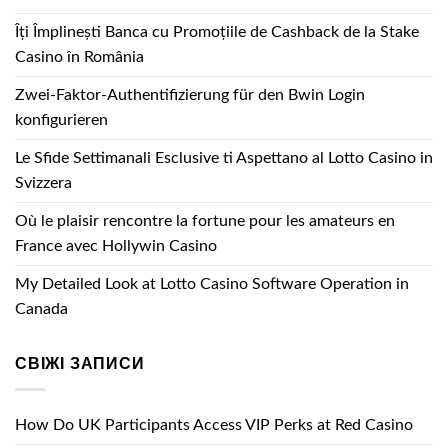
Îți Împlinești Banca cu Promoțiile de Cashback de la Stake
Casino în România
Zwei-Faktor-Authentifizierung für den Bwin Login
konfigurieren
Le Sfide Settimanali Esclusive ti Aspettano al Lotto Casino in
Svizzera
Où le plaisir rencontre la fortune pour les amateurs en
France avec Hollywin Casino
My Detailed Look at Lotto Casino Software Operation in
Canada
СВІЖІ ЗАПИСИ
How Do UK Participants Access VIP Perks at Red Casino