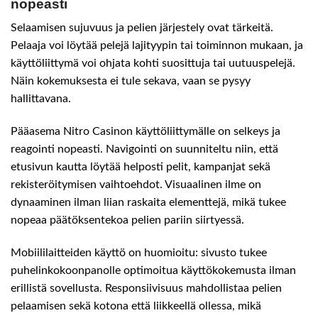
nopeasti
Selaamisen sujuvuus ja pelien järjestely ovat tärkeitä.
Pelaaja voi löytää pelejä lajityypin tai toiminnon mukaan, ja
käyttöliittymä voi ohjata kohti suosittuja tai uutuuspelejä.
Näin kokemuksesta ei tule sekava, vaan se pysyy
hallittavana.
Pääasema Nitro Casinon käyttöliittymälle on selkeys ja
reagointi nopeasti. Navigointi on suunniteltu niin, että
etusivun kautta löytää helposti pelit, kampanjat sekä
rekisteröitymisen vaihtoehdot. Visuaalinen ilme on
dynaaminen ilman liian raskaita elementtejä, mikä tukee
nopeaa päätöksentekoa pelien pariin siirtyessä.
Mobiililaitteiden käyttö on huomioitu: sivusto tukee
puhelinkokoonpanolle optimoitua käyttökokemusta ilman
erillistä sovellusta. Responsiivisuus mahdollistaa pelien
pelaamisen sekä kotona että liikkeellä ollessa, mikä