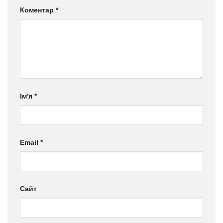
Коментар
*
Ім'я
*
Email
*
Сайт