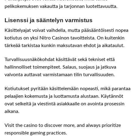
pelikokemuksen vakautta ja tarjonnan luotettavuutta.
Lisenssi ja sääntelyn varmistus
Käsittelyajat voivat vaihdella, mutta pääsääntöisesti nopea
kotiutus on yksi Nitro Casinon tavoitteista. On kuitenkin
tärkeää tarkistaa kunkin maksutavan ehdot ja aikataulut.
Turvallisuusnäkökohdat käsittävät sekä tekniset että
hallinnolliset toimenpiteet. Salaus, suojaus ja jatkuva
valvonta auttavat varmistamaan tilin turvallisuuden.
Kotiutukset pyritään käsittelemään nopeasti, mikä parantaa
pelaajien kokemusta ja luottamusta alustaan. Käytännöt
ovat selkeitä ja viestintä asiakkaalle on avointa prosessin
aikana.
Visit the casino to discover more, and always prioritize
responsible gaming practices.