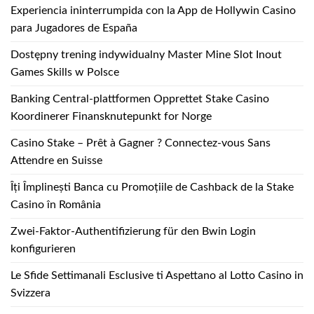
Experiencia ininterrumpida con la App de Hollywin Casino
para Jugadores de España
Dostępny trening indywidualny Master Mine Slot Inout
Games Skills w Polsce
Banking Central-plattformen Opprettet Stake Casino
Koordinerer Finansknutepunkt for Norge
Casino Stake – Prêt à Gagner ? Connectez-vous Sans
Attendre en Suisse
Îți Împlinești Banca cu Promoțiile de Cashback de la Stake
Casino în România
Zwei-Faktor-Authentifizierung für den Bwin Login
konfigurieren
Le Sfide Settimanali Esclusive ti Aspettano al Lotto Casino in
Svizzera