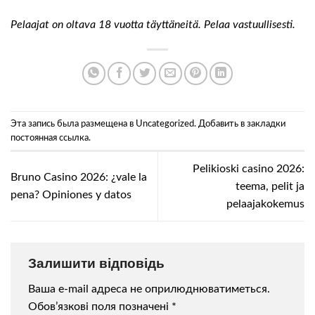
Pelaajat on oltava 18 vuotta täyttäneitä. Pelaa vastuullisesti.
Эта запись была размещена в
Uncategorized
. Добавить в закладки
постоянная ссылка
.
Pelikioski casino 2026:
Bruno Casino 2026: ¿vale la
teema, pelit ja
pena? Opiniones y datos
pelaajakokemus
Залишити відповідь
Ваша e-mail адреса не оприлюднюватиметься.
Обов’язкові поля позначені
*