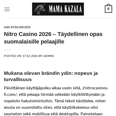
Skip
0
to
content
UNCATEGORIZED
Nitro Casino 2026 – Täydellinen opas
suomalaisille pelaajille
POSTED ON
17.02.2026
BY
ADMIN
Mukana olevan brändin ydin: nopeus ja
turvallisuus
Päivittäinen käyttäjäpolku alkaa usein siitä,
//nitrocasinos-
fi.com/
, että pelaaja törmää selkeään käyttöliittymään ja
nopeisiin hakutoimintoihin. Tämä teksti käsittelee, miten
alusta on suunniteltu siten, että käyttökokemus olisi
saumaton sekä mobiilissa että desktopilla. Painotetaan