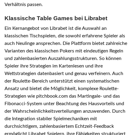
Verhältnis passen.
Klassische Table Games bei Librabet
Ein Kernangebot von Librabet ist die Auswahl an
klassischen Tischspielen, die sowohl erfahrene Spieler als
auch Neulinge ansprechen. Die Plattform bietet zahlreiche
Varianten des klassischen Pokers mit eindeutigen Regeln
und zahlenbasierten Auszahlungsstrukturen. So können
Spieler ihre Strategien im Kartenlesen und ihre
Wettstrategien datenbasiert und genau verfeinern. Auch
der Roulette-Bereich unterstützt einen systematischen
Ansatz und bietet die Möglichkeit, komplexe Roulette-
Strategien wie
pitchbook.com
das Martingale- und das
Fibonacci-System unter Beachtung des Hausvorteils und
der Wahrscheinlichkeitsverteilungen anzuwenden. Durch
die Integration stabiler Spielmechaniken mit
durchsichtigem, zahlenbasiertem Echtzeit-Feedback
ermöglicht Librabet Spielern, ihre Fähigkeiten strukturiert