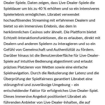
Dealer-Spiele. Daten zeigen, dass Live-Dealer-Spiele die
Spieldauer um bis zu 40 % erhöhen und so ein intensiveres
Spielerlebnis ermöglichen. Librabet verwendet
hochauflösendes Streaming mit erfahrenen Dealern und
bietet so ein immersives Erlebnis, das dem in
herkömmlichen Casinos sehr ähnelt. Die Plattform bietet
Echtzeit-Interaktionsfunktionen, die es erlauben, direkt mit
Dealern und anderen Spielern zu interagieren und so ein
Gefühl von Gemeinschaft und Authentizität zu fördern.
Darüber hinaus ist die Benutzeroberfläche für Live-Dealer-
Spiele auf intuitive Bedienung abgestimmt und erlaubt
präzises Platzieren von Wetten sowie eine einfache
Spielnavigation. Durch die Reduzierung der Latenz und die
Überprüfung der Spielfairness garantiert Librabet eine
störungsfrei und zuverlässige Umgebung – ein
entscheidender Faktor für erfolgreiches Live-Dealer-Spiel.
Dieses immersive Angebot positioniert Librabet als
führenden Anbieter von Live-Dealer-Inhalten, die auf