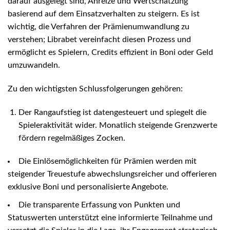
darauf ausgelegt sind, Anreize und Wertschätzung
basierend auf dem Einsatzverhalten zu steigern. Es ist
wichtig, die Verfahren der Prämienumwandlung zu
verstehen; Librabet vereinfacht diesen Prozess und
ermöglicht es Spielern, Credits effizient in Boni oder Geld
umzuwandeln.
Zu den wichtigsten Schlussfolgerungen gehören:
Der Rangaufstieg ist datengesteuert und spiegelt die
Spieleraktivität wider. Monatlich steigende Grenzwerte
fördern regelmäßiges Zocken.
Die Einlösemöglichkeiten für Prämien werden mit
steigender Treuestufe abwechslungsreicher und offerieren
exklusive Boni und personalisierte Angebote.
Die transparente Erfassung von Punkten und
Statuswerten unterstützt eine informierte Teilnahme und