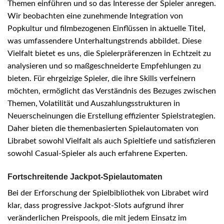
Themen einführen und so das Interesse der Spieler anregen.
Wir beobachten eine zunehmende Integration von
Popkultur und filmbezogenen Einflüssen in aktuelle Titel,
was umfassendere Unterhaltungstrends abbildet. Diese
Vielfalt bietet es uns, die Spielerpräferenzen in Echtzeit zu
analysieren und so maßgeschneiderte Empfehlungen zu
bieten. Für ehrgeizige Spieler, die ihre Skills verfeinern
möchten, ermöglicht das Verständnis des Bezuges zwischen
Themen, Volatilität und Auszahlungsstrukturen in
Neuerscheinungen die Erstellung effizienter Spielstrategien.
Daher bieten die themenbasierten Spielautomaten von
Librabet sowohl Vielfalt als auch Spieltiefe und satisfizieren
sowohl Casual-Spieler als auch erfahrene Experten.
Fortschreitende Jackpot-Spielautomaten
Bei der Erforschung der Spielbibliothek von Librabet wird
klar, dass progressive Jackpot-Slots aufgrund ihrer
veränderlichen Preispools, die mit jedem Einsatz im