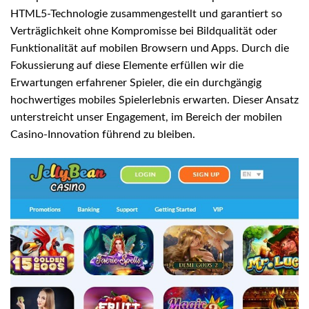
HTML5-Technologie zusammengestellt und garantiert so
Verträglichkeit ohne Kompromisse bei Bildqualität oder
Funktionalität auf mobilen Browsern und Apps. Durch die
Fokussierung auf diese Elemente erfüllen wir die
Erwartungen erfahrener Spieler, die ein durchgängig
hochwertiges mobiles Spielerlebnis erwarten. Dieser Ansatz
unterstreicht unser Engagement, im Bereich der mobilen
Casino-Innovation führend zu bleiben.