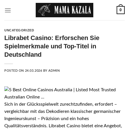
Skip
0
to
content
UNCATEGORIZED
Librabet Casino: Erforschen Sie
Spielmerkmale und Top-Titel in
Deutschland
POSTED ON
24.03.2026
BY
ADMIN
Sich in der Glücksspielwelt zurechtzufinden, erfordert –
vergleichbar mit das Dekodieren klassischer germanischer
Ingenieurskunst – Präzision und ein hohes
Qualitätsverständnis. Librabet Casino bietet eine Angebot,