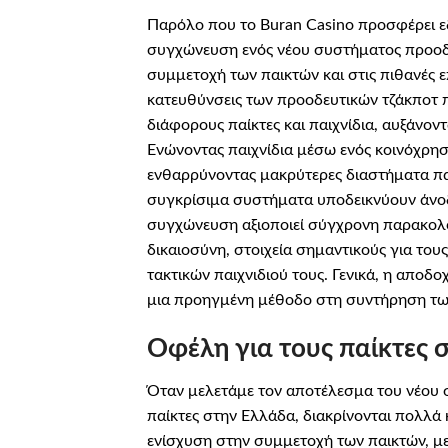
Παρόλο που το Buran Casino προσφέρει εδ
συγχώνευση ενός νέου συστήματος προοδ
συμμετοχή των παικτών και στις πιθανές ε
κατευθύνσεις των προοδευτικών τζάκποτ π
διάφορους παίκτες και παιχνίδια, αυξάνον
Ενώνοντας παιχνίδια μέσω ενός κοινόχρηστ
ενθαρρύνοντας μακρύτερες διαστήματα πα
συγκρίσιμα συστήματα υποδεικνύουν άνοδο
συγχώνευση αξιοποιεί σύγχρονη παρακολο
δικαιοσύνη, στοιχεία σημαντικούς για του
τακτικών παιχνιδιού τους. Γενικά, η απο
μια προηγμένη μέθοδο στη συντήρηση των
Οφέλη για τους παίκτες 
Όταν μελετάμε τον αποτέλεσμα του νέου 
παίκτες στην Ελλάδα, διακρίνονται πολλά
ενίσχυση στην συμμετοχή των παικτών, μ