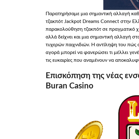
Παρατηρήσαμε μια σημαντική αλλαγή κα
τζακπότ Jackpot Dreams Connect στην Ελλ
παρακολούθηση τζακπότ σε πραγματικό χρό
αλλά δείχνει και μια σημαντική αλλαγή στ
τυχερών παιχνιδιών. Η αντίληψη του πώς 
αγορά μπορεί να φανερώσει τι μέλλει γεν
τις ευκαιρίες που αναμένουν να αποκαλυφ
Επισκόπηση της νέας εν
Buran Casino