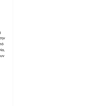
η
την
πό
ία,
ουν