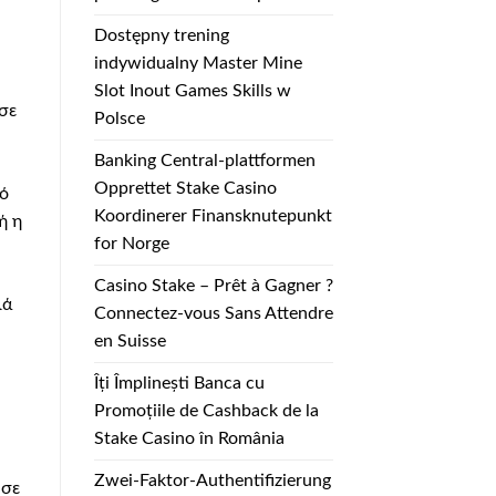
Dostępny trening
indywidualny Master Mine
Slot Inout Games Skills w
σε
Polsce
Banking Central-plattformen
Opprettet Stake Casino
πό
Koordinerer Finansknutepunkt
ή η
for Norge
Casino Stake – Prêt à Gagner ?
λά
Connectez-vous Sans Attendre
en Suisse
Îți Împlinești Banca cu
Promoțiile de Cashback de la
Stake Casino în România
Zwei-Faktor-Authentifizierung
 σε