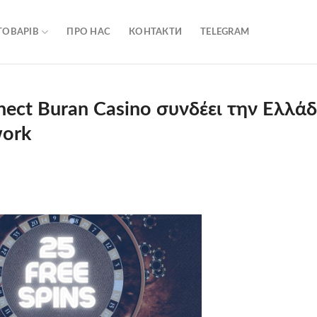
ТОВАРІВ
ПРО НАС
КОНТАКТИ
TELEGRAM
ect Buran Casino συνδέει την Ελλά
work