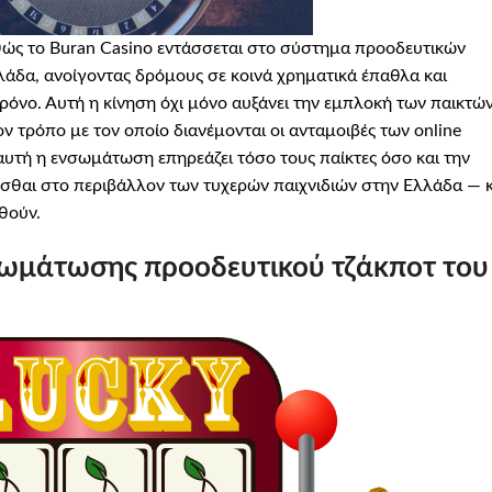
θώς το
Buran Casino
εντάσσεται στο σύστημα προοδευτικών
άδα, ανοίγοντας δρόμους σε κοινά χρηματικά έπαθλα και
νο. Αυτή η κίνηση όχι μόνο αυξάνει την εμπλοκή των παικτών
ον τρόπο με τον οποίο διανέμονται οι ανταμοιβές των online
αυτή η ενσωμάτωση επηρεάζει τόσο τους παίκτες όσο και την
έσθαι στο περιβάλλον των τυχερών παιχνιδιών στην Ελλάδα — κ
θούν.
σωμάτωσης προοδευτικού τζάκποτ του