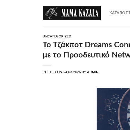
Skip
to
КАТАЛОГ 
content
UNCATEGORIZED
Το Τζάκποτ Dreams Conn
με το Προοδευτικό Net
POSTED ON
24.03.2026
BY
ADMIN