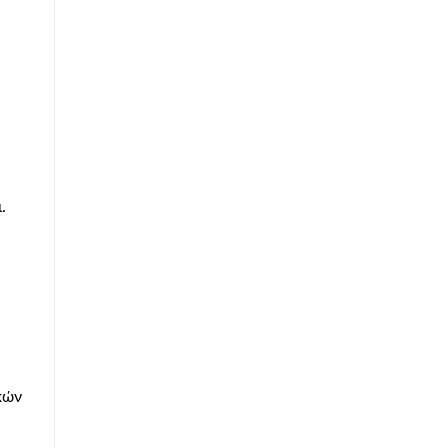
.
κών