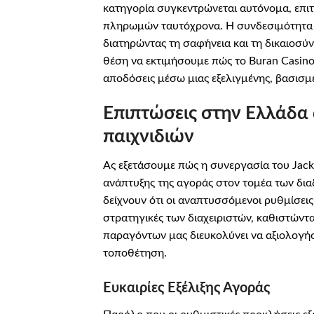
κατηγορία συγκεντρώνεται αυτόνομα, επιτ
πληρωμών ταυτόχρονα. Η συνδεσιμότητα δ
διατηρώντας τη σαφήνεια και τη δικαιοσύν
θέση να εκτιμήσουμε πώς το Buran Casino
αποδόσεις μέσω μιας εξελιγμένης, βασισμ
Επιπτώσεις στην Ελλάδα
παιχνιδιών
Ας εξετάσουμε πώς η συνεργασία του Jackp
ανάπτυξης της αγοράς στον τομέα των δι
δείχνουν ότι οι αναπτυσσόμενοι ρυθμίσεις
στρατηγικές των διαχειριστών, καθιστώντ
παραγόντων μας διευκολύνει να αξιολογήσ
τοποθέτηση.
Ευκαιρίες Εξέλιξης Αγοράς