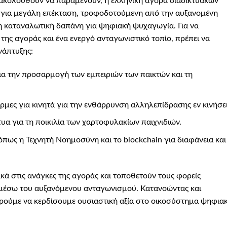
ξακολουθούν να παραμένουν, η ελληνική αγορά διαδικτυακών
η για μεγάλη επέκταση, τροφοδοτούμενη από την αυξανομένη
νη καταναλωτική δαπάνη για ψηφιακή ψυχαγωγία. Για να
 της αγοράς και ένα ενεργό ανταγωνιστικό τοπίο, πρέπει να
νάπτυξης:
α την προσαρμογή των εμπειριών των παικτών και τη
ες για κινητά για την ενθάρρυνση αλληλεπίδρασης εν κινήσει
υα για τη ποικιλία των χαρτοφυλακίων παιχνιδιών.
ως η Τεχνητή Νοημοσύνη και το blockchain για διαφάνεια και
κά στις ανάγκες της αγοράς και τοποθετούν τους φορείς
 μέσω του αυξανόμενου ανταγωνισμού. Κατανοώντας και
ορούμε να κερδίσουμε ουσιαστική αξία στο οικοσύστημα ψηφια