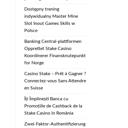
Dostępny trening
indywidualny Master Mine
Slot Inout Games Skills w
Polsce
Banking Central-plattformen
Opprettet Stake Casino
Koordinerer Finansknutepunkt
for Norge
Casino Stake – Prêt à Gagner ?
Connectez-vous Sans Attendre
en Suisse
Îți Împlinești Banca cu
Promoțiile de Cashback de la
Stake Casino în România
Zwei-Faktor-Authentifizierung