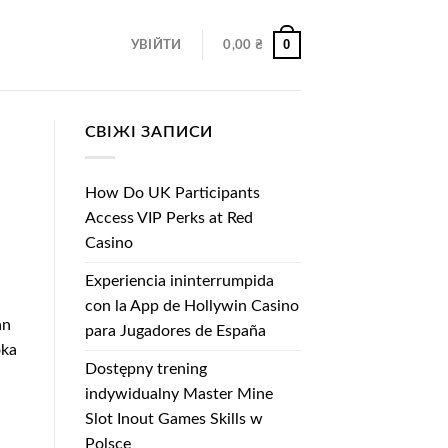
0
УВІЙТИ
0,00
₴
СВІЖІ ЗАПИСИ
How Do UK Participants
Access VIP Perks at Red
Casino
Experiencia ininterrumpida
con la App de Hollywin Casino
an
para Jugadores de España
oka
Dostępny trening
indywidualny Master Mine
Slot Inout Games Skills w
Polsce