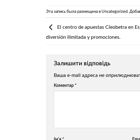
Эта запись была размещена в
Uncategorized
. Доба
El centro de apuestas Cleobetra en E
diversión ilimitada y promociones.
Залишити відповідь
Ваша e-mail адреса не оприлюднюва
Коментар
*
Ім'я
*
Ema