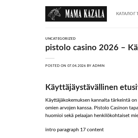
Skip
to
КАТАЛОГ 
content
UNCATEGORIZED
pistolo casino 2026 – Käy
POSTED ON
07.04.2026
BY
ADMIN
Käyttäjäystävällinen etusi
Käyttäjäkokemuksen kannalta tärkeintä on löy
omien arvojen kanssa. Pistolo Casinon tapa
huomioi sekä pelaajan henkilökohtaiset mie
intro paragraph 17 content