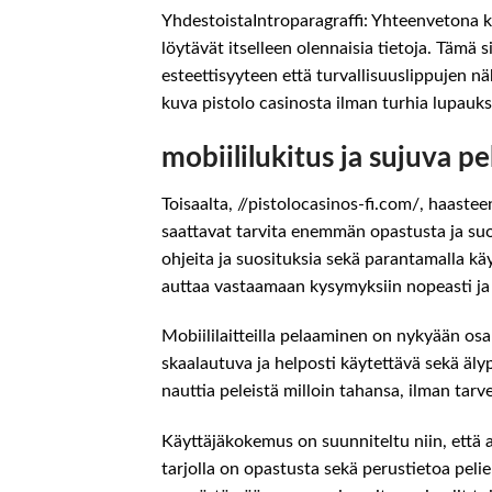
YhdestoistaIntroparagraffi: Yhteenvetona ko
löytävät itselleen olennaisia tietoja. Tämä
esteettisyyteen että turvallisuuslippujen n
kuva pistolo casinosta ilman turhia lupauks
mobiililukitus ja sujuva 
Toisaalta,
//pistolocasinos-fi.com/
, haastee
saattavat tarvita enemmän opastusta ja suos
ohjeita ja suosituksia sekä parantamalla kä
auttaa vastaamaan kysymyksiin nopeasti ja y
Mobiililaitteilla pelaaminen on nykyään osa
skaalautuva ja helposti käytettävä sekä älypu
nauttia peleistä milloin tahansa, ilman tarve
Käyttäjäkokemus on suunniteltu niin, että alu
tarjolla on opastusta sekä perustietoa pelien