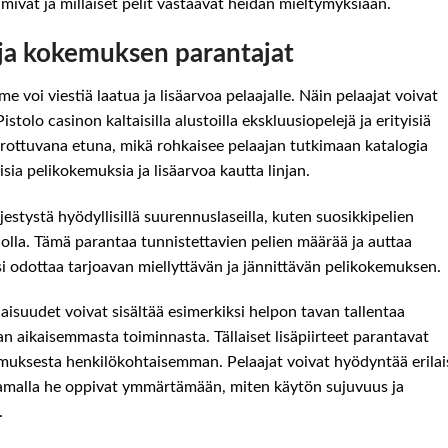
ivat ja millaiset pelit vastaavat heidän mieltymyksiään.
ja kokemuksen parantajat
e voi viestiä laatua ja lisäarvoa pelaajalle. Näin pelaajat voivat
Pistolo casinon kaltaisilla alustoilla ekskluusiopelejä ja erityisiä
ottuvana etuna, mikä rohkaisee pelaajan tutkimaan katalogia
isia pelikokemuksia ja lisäarvoa kautta linjan.
jestystä hyödyllisillä suurennuslaseilla, kuten suosikkipelien
nnolla. Tämä parantaa tunnistettavien pelien määrää ja auttaa
si odottaa tarjoavan miellyttävän ja jännittävän pelikokemuksen.
naisuudet voivat sisältää esimerkiksi helpon tavan tallentaa
an aikaisemmasta toiminnasta. Tällaiset lisäpiirteet parantavat
emuksesta henkilökohtaisemman. Pelaajat voivat hyödyntää erilai
 samalla he oppivat ymmärtämään, miten käytön sujuvuus ja
.