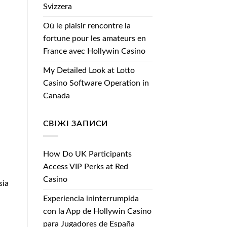
Svizzera
Où le plaisir rencontre la
fortune pour les amateurs en
France avec Hollywin Casino
My Detailed Look at Lotto
Casino Software Operation in
Canada
СВІЖІ ЗАПИСИ
How Do UK Participants
Access VIP Perks at Red
Casino
sia
Experiencia ininterrumpida
con la App de Hollywin Casino
para Jugadores de España