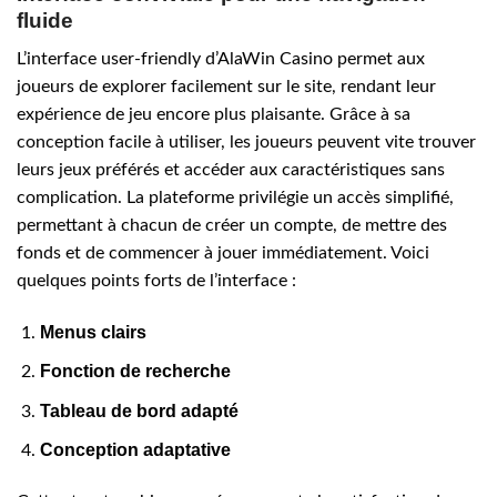
fluide
L’interface user-friendly d’AlaWin Casino permet aux
joueurs de explorer facilement sur le site, rendant leur
expérience de jeu encore plus plaisante. Grâce à sa
conception facile à utiliser, les joueurs peuvent vite trouver
leurs jeux préférés et accéder aux caractéristiques sans
complication. La plateforme privilégie un accès simplifié,
permettant à chacun de créer un compte, de mettre des
fonds et de commencer à jouer immédiatement. Voici
quelques points forts de l’interface :
Menus clairs
Fonction de recherche
Tableau de bord adapté
Conception adaptative