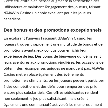
Cette structure bien pensée augmente la satisfaction des
utilisateurs et maintient l’engagement des joueurs, faisant
d’AlaWin Casino un choix excellent pour les joueurs
canadiens.
Des bonus et des promotions exceptionnels
En explorant l’univers fascinant d’AlaWin Casino, les
joueurs trouvent rapidement une multitude de bonus et de
promotions avantageux conçus pour enrichir leur
expérience de jeu. Des bonus de bienvenue qui démarrent
leurs aventures aux promotions régulières, les occasions de
obtenir des récompenses uniques ne manquent pas. AlaWin
Casino met en place également des événements
promotionnels stimulants, où les joueurs peuvent participer
à des compétitions et des défis pour remporter des prix
encore plus substantiels. Ces offres séduisantes rendent
non seulement le jeu plus satisfaisant, mais créent
également une communauté active où les membres aiment