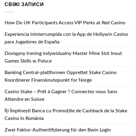
СВІЖІ ЗАПИСИ
How Do UK Participants Access VIP Perks at Red Casino
Experiencia ininterrumpida con la App de Hollywin Casino
para Jugadores de España
Dostępny trening indywidualny Master Mine Slot Inout
Games Skills w Polsce
Banking Central-plattformen Opprettet Stake Casino
Koordinerer Finansknutepunkt for Norge
Casino Stake – Prêt à Gagner ? Connectez-vous Sans
Attendre en Suisse
Îți Împlinești Banca cu Promoțiile de Cashback de la Stake
Casino în România
Zwei-Faktor-Authentifizierung für den Bwin Login