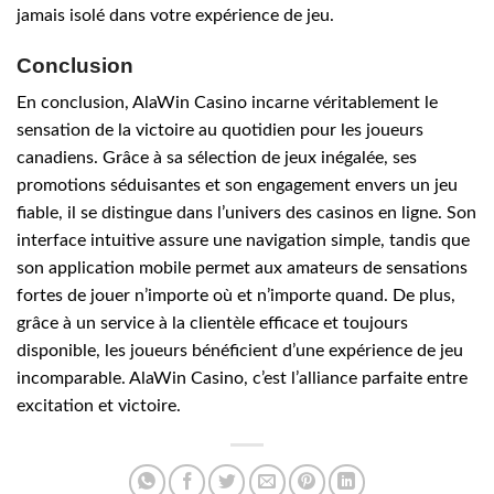
jamais isolé dans votre expérience de jeu.
Conclusion
En conclusion, AlaWin Casino incarne véritablement le
sensation de la victoire au quotidien pour les joueurs
canadiens. Grâce à sa sélection de jeux inégalée, ses
promotions séduisantes et son engagement envers un jeu
fiable, il se distingue dans l’univers des casinos en ligne. Son
interface intuitive assure une navigation simple, tandis que
son application mobile permet aux amateurs de sensations
fortes de jouer n’importe où et n’importe quand. De plus,
grâce à un service à la clientèle efficace et toujours
disponible, les joueurs bénéficient d’une expérience de jeu
incomparable. AlaWin Casino, c’est l’alliance parfaite entre
excitation et victoire.