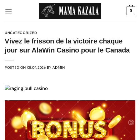
Skip
0
to
content
UNCATEGORIZED
Vivez le frisson de la victoire chaque
jour sur AlaWin Casino pour le Canada
POSTED ON
08.04.2026
BY
ADMIN