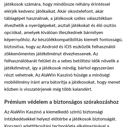
játékosok számára, hogy mindössze néhány érintéssel
elérjék kedvenc játékaikat. Akár okostelefont, akár
táblagépet használnak, a játékosok széles választékban
élvezhetik a nyerőgépeket, asztali játékokat és élő osztós
opciókat, amelyek kiválóan illeszkednek bármilyen
képernyőhöz. Az készülékkompatibilitás kiemelt fontosságú,
biztosítva, hogy az Android és iOS eszközök felhasználói
zökkenőmentes játékélményt élvezhessenek. Az
felhasználóbarát felület és a sebes betöltési idők növelik a
játékélményt, így a játékosok mindig, bárhol egyszerűen
részt vehetnek. Az AlaWin Kaszinó hűsége a minőségi
mobilélmény iránt arra bátorítja a játékosokat, hogy menet
közben is visszatérjenek még több kalandért.
Prémium védelem a biztonságos szórakozáshoz
Az AlaWin Kaszinó a kiemelkedő szintű biztonsági
intézkedésekkel helyezi előtérbe a játékosok biztonságát.
Korszerű adattitkosítási technológia alkalmazásával a