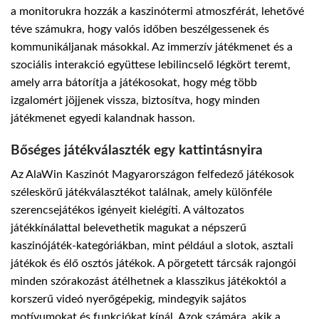
a monitorukra hozzák a kaszinótermi atmoszférát, lehetővé
téve számukra, hogy valós időben beszélgessenek és
kommunikáljanak másokkal. Az immerzív játékmenet és a
szociális interakció együttese lebilincselő légkört teremt,
amely arra bátorítja a játékosokat, hogy még több
izgalomért jöjjenek vissza, biztosítva, hogy minden
játékmenet egyedi kalandnak hasson.
Bőséges játékválaszték egy kattintásnyira
Az AlaWin Kaszinót Magyarországon felfedező játékosok
széleskörű játékválasztékot találnak, amely különféle
szerencsejátékos igényeit kielégíti. A változatos
játékkínálattal belevethetik magukat a népszerű
kaszinójáték-kategóriákban, mint például a slotok, asztali
játékok és élő osztós játékok. A pörgetett tárcsák rajongói
minden szórakozást átélhetnek a klasszikus játékoktól a
korszerű videó nyerőgépekig, mindegyik sajátos
motívumokat és funkciókat kínál. Azok számára, akik a