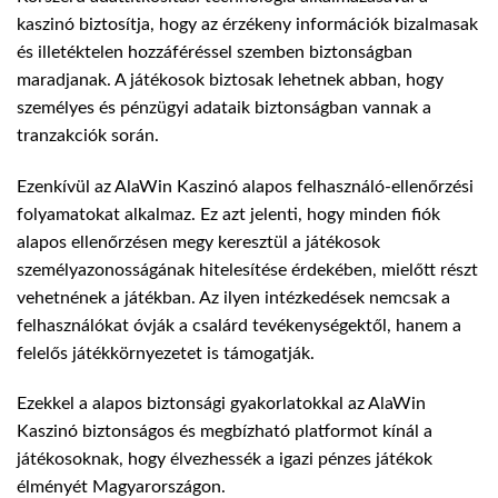
kaszinó biztosítja, hogy az érzékeny információk bizalmasak
és illetéktelen hozzáféréssel szemben biztonságban
maradjanak. A játékosok biztosak lehetnek abban, hogy
személyes és pénzügyi adataik biztonságban vannak a
tranzakciók során.
Ezenkívül az AlaWin Kaszinó alapos felhasználó-ellenőrzési
folyamatokat alkalmaz. Ez azt jelenti, hogy minden fiók
alapos ellenőrzésen megy keresztül a játékosok
személyazonosságának hitelesítése érdekében, mielőtt részt
vehetnének a játékban. Az ilyen intézkedések nemcsak a
felhasználókat óvják a csalárd tevékenységektől, hanem a
felelős játékkörnyezetet is támogatják.
Ezekkel a alapos biztonsági gyakorlatokkal az AlaWin
Kaszinó biztonságos és megbízható platformot kínál a
játékosoknak, hogy élvezhessék a igazi pénzes játékok
élményét Magyarországon.