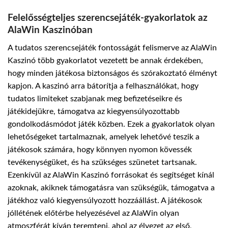
Felelősségteljes szerencsejáték-gyakorlatok az
AlaWin Kaszinóban
A tudatos szerencsejáték fontosságát felismerve az AlaWin
Kaszinó több gyakorlatot vezetett be annak érdekében,
hogy minden játékosa biztonságos és szórakoztató élményt
kapjon. A kaszinó arra bátorítja a felhasználókat, hogy
tudatos limiteket szabjanak meg befizetéseikre és
játékidejükre, támogatva az kiegyensúlyozottabb
gondolkodásmódot játék közben. Ezek a gyakorlatok olyan
lehetőségeket tartalmaznak, amelyek lehetővé teszik a
játékosok számára, hogy könnyen nyomon kövessék
tevékenységüket, és ha szükséges szünetet tartsanak.
Ezenkívül az AlaWin Kaszinó forrásokat és segítséget kínál
azoknak, akiknek támogatásra van szükségük, támogatva a
játékhoz való kiegyensúlyozott hozzáállást. A játékosok
jóllétének előtérbe helyezésével az AlaWin olyan
atmoszférát kíván teremteni, ahol az élvezet az első,