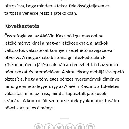
biztosítva, hogy minden játékos felelősségteljesen és
tartósan vehesse részt a játékokban.
Következtetés
Összefoglalva, az AlaWin Kaszinó izgalmas online
játékélményt kínál a magyar játékosoknak, a játékok
változatos választékát könnyen kezelhető navigációval
ötvözve. A megbízható biztonsági intézkedéseknek
köszönhetően a játékosok bátran fedezhetik fel az vonzó
bónuszokat és promóciókat. A simulékony mobiljáték-opció
biztosítja, hogy a tényleges pénzes nyeremények élménye
mindig elérhető legyen, így az AlaWin Kaszinó a tökéletes
választás mind az friss, mind a tapasztalt játékosok
számára. A kontrollált szerencsejáték-gyakorlatok tovább
növelik az teljes élményt.