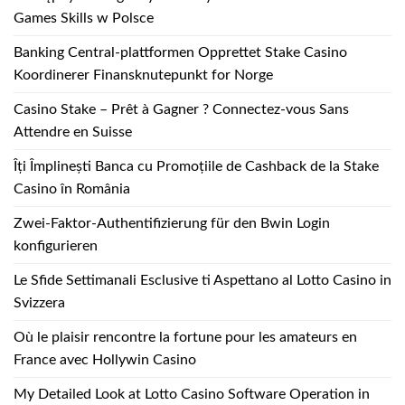
Games Skills w Polsce
Banking Central-plattformen Opprettet Stake Casino
Koordinerer Finansknutepunkt for Norge
Casino Stake – Prêt à Gagner ? Connectez-vous Sans
Attendre en Suisse
Îți Împlinești Banca cu Promoțiile de Cashback de la Stake
Casino în România
Zwei-Faktor-Authentifizierung für den Bwin Login
konfigurieren
Le Sfide Settimanali Esclusive ti Aspettano al Lotto Casino in
Svizzera
Où le plaisir rencontre la fortune pour les amateurs en
France avec Hollywin Casino
My Detailed Look at Lotto Casino Software Operation in