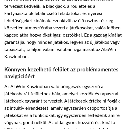
tervezést kedvelik, a blackjack, a roulette és a
kártyaasztalok lebilincselő feladatokat és nyerési
lehetőségeket kínálnak. Ezenkívül az élő osztós részleg
közvetlen atmoszférába vezeti a játékosokat, valós időben
kapcsolatba hozva őket igazi osztókkal. Ez a gazdag kínálat
garantálja, hogy minden játékos, legyen az új játékos vagy
tapasztalt, találjon valami valóban izgalmasat az AlaWin
Kaszinóban.
Könnyen kezelhető felület az problémamentes
navigációért
Az AlaWin Kaszinóban való böngészés egyszerű a
játékosbarát felületnek hála, amelyet kezdők és tapasztalt
játékosok egyaránt terveztek. A játékosok értékelni fogják
az intuitív elrendezést, amely egyszerűen csoportosítja a
játékokat és a funkciókat, így egyszerűen felfedezik amire
vágynak, gond nélkül. Az oldal gyors hozzáférést kínál a