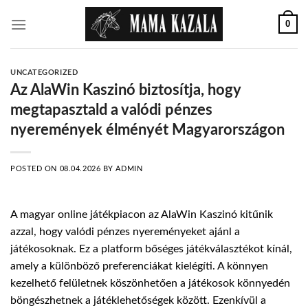
Skip
0
to
content
UNCATEGORIZED
Az AlaWin Kaszinó biztosítja, hogy
megtapasztald a valódi pénzes
nyeremények élményét Magyarországon
POSTED ON
08.04.2026
BY
ADMIN
A magyar online játékpiacon az
AlaWin
Kaszinó kitűnik
azzal, hogy valódi pénzes nyereményeket ajánl a
játékosoknak. Ez a platform bőséges játékválasztékot kínál,
amely a különböző preferenciákat kielégíti. A könnyen
kezelhető felületnek köszönhetően a játékosok könnyedén
böngészhetnek a játéklehetőségek között. Ezenkívül a