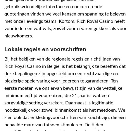
gebruiksvriendelijke interface en concurrerende
quoteringen vinden we veel kansen om spanning te beleven
met onze lievelings teams. Kortom, Rich Royal Casino heeft
voor iedereen wat wils, zowel voor ervaren gokkers als voor
nieuwkomers.
Lokale regels en voorschriften
Bij het bekijken van de regionale regels en richtlijnen van
Rich Royal Casino in België, is het belangrijk te beseffen dat
deze bepalingen zijn opgesteld om een rechtvaardige en
plezierige spelervaring voor iedereen te garanderen. Ten
eerste moeten we ons ervan bewust zijn van de wettelijke
minimumleeftijd voor entree, die 21 jaar is, wat een
zorgvuldige setting verzekert. Daarnaast is legitimatie
noodzakelijk voor zowel binnenkomst als het meedoen. We
zien ook dat er kledingvoorschriften van kracht zijn, die een
bepaalde mate van fatsoen stimuleren. De tijden