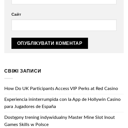
Сайт
СВІЖІ ЗАПИСИ
How Do UK Participants Access VIP Perks at Red Casino
Experiencia ininterrumpida con la App de Hollywin Casino
para Jugadores de España
Dostępny trening indywidualny Master Mine Slot Inout
Games Skills w Polsce