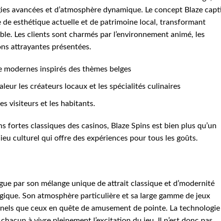
ies avancées et d’atmosphère dynamique. Le concept Blaze capt
e de esthétique actuelle et de patrimoine local, transformant
le. Les clients sont charmés par l’environnement animé, les
ons attrayantes présentées.
e modernes inspirés des thèmes belges
ur les créateurs locaux et les spécialités culinaires
s visiteurs et les habitants.
 fortes classiques des casinos, Blaze Spins est bien plus qu’un
 lieu culturel qui offre des expériences pour tous les goûts.
ngue par son mélange unique de attrait classique et d’modernité
gique. Son atmosphère particulière et sa large gamme de jeux
ionnels que ceux en quête de amusement de pointe. La technologie
chacun à vivre pleinement l’excitation du jeu. Il n’est donc pas