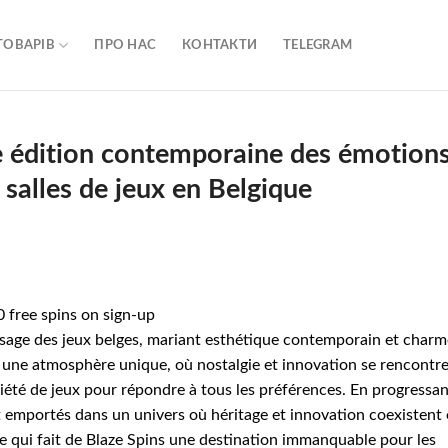
ТОВАРІВ
ПРО НАС
КОНТАКТИ
TELEGRAM
e édition contemporaine des émotion
 salles de jeux en Belgique
ysage des jeux belges, mariant esthétique contemporain et charm
 une atmosphère unique, où nostalgie et innovation se rencontre
été de jeux pour répondre à tous les préférences. En progressan
nt emportés dans un univers où héritage et innovation coexistent
 qui fait de Blaze Spins une destination immanquable pour les