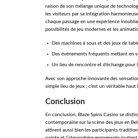
raison de son mélange unique de technolog
les visiteurs par sa intégration harmonieus
chaque passage en une expérience inoubliab
possibilités de jeu modernes et les animati
Des machines à sous et des jeux de tabl
Des événements fréquents mettant en vale
Un lieu de rencontre et d’échange pour le
Avec son approche innovante des sensations
simple lieu de jeux ; c’est un véritable haut
Conclusion
En conclusion, Blaze Spins Casino se disti
contemporaine sur la scène des jeux en Bel
attirent aussi bien les participants tradit
pointe et l’atmosphère engageante invitent 