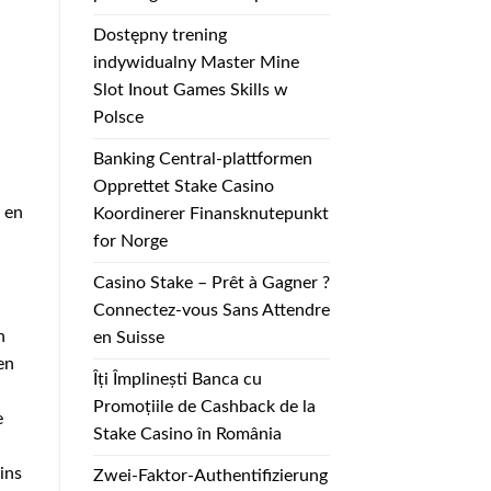
Dostępny trening
indywidualny Master Mine
Slot Inout Games Skills w
Polsce
Banking Central-plattformen
Opprettet Stake Casino
 en
Koordinerer Finansknutepunkt
for Norge
Casino Stake – Prêt à Gagner ?
Connectez-vous Sans Attendre
n
en Suisse
en
Îți Împlinești Banca cu
Promoțiile de Cashback de la
e
Stake Casino în România
ins
Zwei-Faktor-Authentifizierung