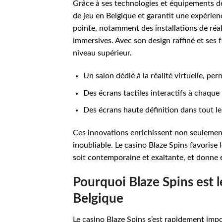
Grâce à ses technologies et équipements d
de jeu en Belgique et garantit une expérie
pointe, notamment des installations de réal
immersives. Avec son design raffiné et ses f
niveau supérieur.
Un salon dédié à la réalité virtuelle, per
Des écrans tactiles interactifs à chaque
Des écrans haute définition dans tout l
Ces innovations enrichissent non seulemen
inoubliable. Le casino Blaze Spins favorise 
soit contemporaine et exaltante, et donne e
Pourquoi Blaze Spins est 
Belgique
Le casino Blaze Spins s’est rapidement imp