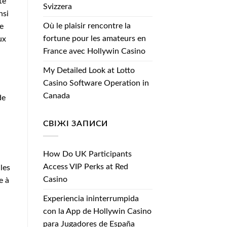
te
Svizzera
nsi
Où le plaisir rencontre la
e
fortune pour les amateurs en
ux
France avec Hollywin Casino
My Detailed Look at Lotto
Casino Software Operation in
Canada
de
СВІЖІ ЗАПИСИ
How Do UK Participants
Access VIP Perks at Red
les
Casino
e à
Experiencia ininterrumpida
con la App de Hollywin Casino
para Jugadores de España