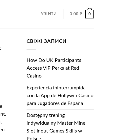
0
УВІЙТИ
0,00
₴
СВІЖІ ЗАПИСИ
s
How Do UK Participants
Access VIP Perks at Red
Casino
Experiencia ininterrumpida
con la App de Hollywin Casino
para Jugadores de España
e
nt.
Dostępny trening
t
indywidualny Master Mine
 en
Slot Inout Games Skills w
Polsce