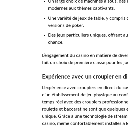
Un large choix de machines à sous, des 
modernes aux thèmes captivants.
Une variété de jeux de table, y compris 
versions de poker.
Des jeux particuliers uniques, offrant a
chance.
L’engagement du casino en matière de divers
fait un choix de première classe pour les j
Expérience avec un croupier en di
L’expérience avec croupiers en direct du ca
d’un établissement de jeu physique au con
temps réel avec des croupiers professionnel
roulette et baccarat ne sont que quelques
unique. Grâce à une technologie de streami
casino, même confortablement installés à l