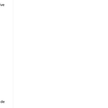
ive
 de