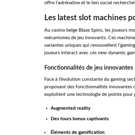
offre l’adrénaline et le lien social recherch
Les latest slot machines 
Au casino belge Blaze Spins, les joueurs m
mécanismes de jeu innovants. Ces machine
variantes uniques qui renouvellent l’gaming
joueurs interact avec ces new dynamic game
Fonctionnalités de jeu innovantes
Face à l’évolution constante du gaming sect
proposant des fonctionnalités innovantes
exploitent une technologie de pointe pour p
Augmented reality
Des tours bonus captivants
Éléments de gamification