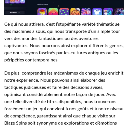
Ce qui nous attirera, c’est l’stupéfiante variété thématique
des machines à sous, qui nous transporte d’un simple tour
vers des mondes fantastiques ou des aventures
captivantes. Nous pourrons ainsi explorer différents genres,
que nous soyons fascinés par les cultures antiques ou les
péripéties contemporaines.
De plus, comprendre les mécanismes de chaque jeu enrichit
notre expérience. Nous pouvons ainsi élaborer des
tactiques judicieuses et faire des décisions avisés,
optimisant considérablement notre façon de jouer. Avec
une telle diversité de titres disponibles, nous trouverons
forcément un jeu qui convient à nos goûts et à notre niveau
de compétence, garantissant ainsi que chaque visite sur
Blaze Spins soit synonyme de explorations et d’émotions