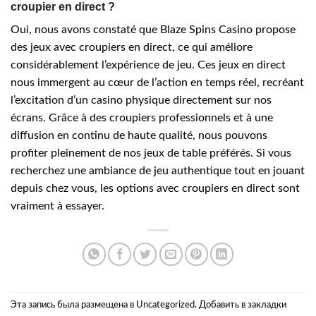
croupier en direct ?
Oui, nous avons constaté que Blaze Spins Casino propose
des jeux avec croupiers en direct, ce qui améliore
considérablement l’expérience de jeu. Ces jeux en direct
nous immergent au cœur de l’action en temps réel, recréant
l’excitation d’un casino physique directement sur nos
écrans. Grâce à des croupiers professionnels et à une
diffusion en continu de haute qualité, nous pouvons
profiter pleinement de nos jeux de table préférés. Si vous
recherchez une ambiance de jeu authentique tout en jouant
depuis chez vous, les options avec croupiers en direct sont
vraiment à essayer.
Эта запись была размещена в
Uncategorized
. Добавить в закладки