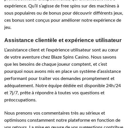
expérience. Qu’il s’agisse de free spins sur des machines à
sous populaires ou de bonus pour découvrir différents jeux,
ces bonus sont conçus pour améliorer notre expérience de
jeu.
Assistance clientèle et expérience utilisateur
L’assistance client et l’expérience utilisateur sont au cœur
de votre aventure chez Blaze Spins Casino. Nous savons
que les besoins de chaque joueur comptent, et c’est
pourquoi nous avons mis en place un système d’assistance
performant pour traiter vos demandes promptement et
adéquatement. Notre équipe dédiée est disponible 24h/24
et 7j/7, prête à répondre à toutes vos questions et
préoccupations.
Nous prenons vos commentaires très au sérieux et
optimisons constamment notre plateforme en fonction de
vos retours. La mise en œuvre de vos suggestions contribue