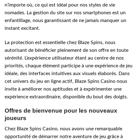
n’importe où, ce qui est idéal pour nos styles de vie
nomades. La gestion du site sur nos smartphones est un
enfantillage, nous garantissant de ne jamais manquer un
instant excitant.
La protection est essentielle chez Blaze Spins, nous
autorisant de bénéficier pleinement de son offre en toute
sérénité. L’expérience utilisateur étant au centre de nos
priorités, chaque élément participe à une expérience de jeu
idéale, des interfaces intuitives aux visuels élaborés. Dans
cet univers du jeu en ligne actif, Blaze Spins Casino nous
invite à améliorer nos aptitudes et à expérimenter une
expérience extraordinaire, disponible du bout des doigts.
Offres de bienvenue pour les nouveaux
joueurs
Chez Blaze Spins Casino, nous avons une remarquable
opportunité de démarrer notre aventure de jeu grâce à