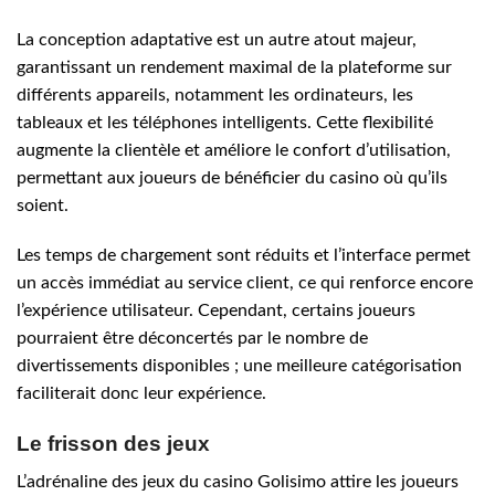
La conception adaptative est un autre atout majeur,
garantissant un rendement maximal de la plateforme sur
différents appareils, notamment les ordinateurs, les
tableaux et les téléphones intelligents. Cette flexibilité
augmente la clientèle et améliore le confort d’utilisation,
permettant aux joueurs de bénéficier du casino où qu’ils
soient.
Les temps de chargement sont réduits et l’interface permet
un accès immédiat au service client, ce qui renforce encore
l’expérience utilisateur. Cependant, certains joueurs
pourraient être déconcertés par le nombre de
divertissements disponibles ; une meilleure catégorisation
faciliterait donc leur expérience.
Le frisson des jeux
L’adrénaline des jeux du casino Golisimo attire les joueurs