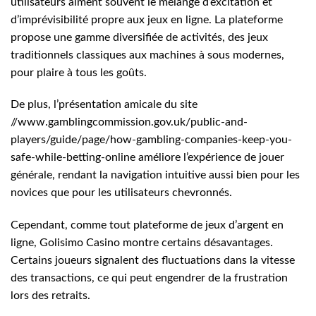
utilisateurs aiment souvent le mélange d’excitation et
d’imprévisibilité propre aux jeux en ligne. La plateforme
propose une gamme diversifiée de activités, des jeux
traditionnels classiques aux machines à sous modernes,
pour plaire à tous les goûts.
De plus, l’présentation amicale du site
//www.gamblingcommission.gov.uk/public-and-
players/guide/page/how-gambling-companies-keep-you-
safe-while-betting-online
améliore l’expérience de jouer
générale, rendant la navigation intuitive aussi bien pour les
novices que pour les utilisateurs chevronnés.
Cependant, comme tout plateforme de jeux d’argent en
ligne, Golisimo Casino montre certains désavantages.
Certains joueurs signalent des fluctuations dans la vitesse
des transactions, ce qui peut engendrer de la frustration
lors des retraits.