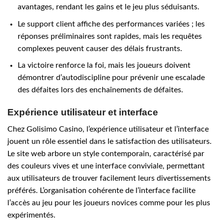
avantages, rendant les gains et le jeu plus séduisants.
Le support client affiche des performances variées ; les
réponses préliminaires sont rapides, mais les requêtes
complexes peuvent causer des délais frustrants.
La victoire renforce la foi, mais les joueurs doivent
démontrer d’autodiscipline pour prévenir une escalade
des défaites lors des enchaînements de défaites.
Expérience utilisateur et interface
Chez Golisimo Casino, l’expérience utilisateur et l’interface
jouent un rôle essentiel dans le satisfaction des utilisateurs.
Le site web arbore un style contemporain, caractérisé par
des couleurs vives et une interface conviviale, permettant
aux utilisateurs de trouver facilement leurs divertissements
préférés. L’organisation cohérente de l’interface facilite
l’accès au jeu pour les joueurs novices comme pour les plus
expérimentés.