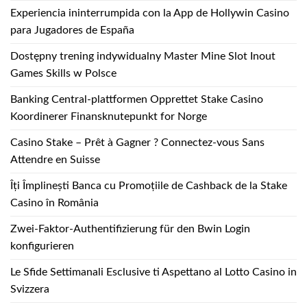
Experiencia ininterrumpida con la App de Hollywin Casino
para Jugadores de España
Dostępny trening indywidualny Master Mine Slot Inout
Games Skills w Polsce
Banking Central-plattformen Opprettet Stake Casino
Koordinerer Finansknutepunkt for Norge
Casino Stake – Prêt à Gagner ? Connectez-vous Sans
Attendre en Suisse
Îți Împlinești Banca cu Promoțiile de Cashback de la Stake
Casino în România
Zwei-Faktor-Authentifizierung für den Bwin Login
konfigurieren
Le Sfide Settimanali Esclusive ti Aspettano al Lotto Casino in
Svizzera