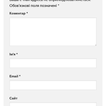
Обов’язкові поля позначені
*
Коментар
*
Ім'я
*
Email
*
Сайт