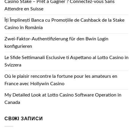
Casino Stake – Prêt à Gagner ? Connectez-vous Sans
Attendre en Suisse
Îți Împlinești Banca cu Promoțiile de Cashback de la Stake
Casino în România
Zwei-Faktor-Authentifizierung für den Bwin Login
konfigurieren
Le Sfide Settimanali Esclusive ti Aspettano al Lotto Casino in
Svizzera
Où le plaisir rencontre la fortune pour les amateurs en
France avec Hollywin Casino
My Detailed Look at Lotto Casino Software Operation in
Canada
СВІЖІ ЗАПИСИ