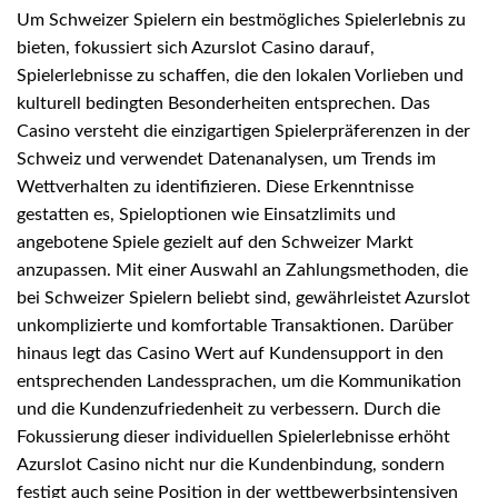
Um Schweizer Spielern ein bestmögliches Spielerlebnis zu
bieten, fokussiert sich Azurslot Casino darauf,
Spielerlebnisse zu schaffen, die den lokalen Vorlieben und
kulturell bedingten Besonderheiten entsprechen. Das
Casino versteht die einzigartigen Spielerpräferenzen in der
Schweiz und verwendet Datenanalysen, um Trends im
Wettverhalten zu identifizieren. Diese Erkenntnisse
gestatten es, Spieloptionen wie Einsatzlimits und
angebotene Spiele gezielt auf den Schweizer Markt
anzupassen. Mit einer Auswahl an Zahlungsmethoden, die
bei Schweizer Spielern beliebt sind, gewährleistet Azurslot
unkomplizierte und komfortable Transaktionen. Darüber
hinaus legt das Casino Wert auf Kundensupport in den
entsprechenden Landessprachen, um die Kommunikation
und die Kundenzufriedenheit zu verbessern. Durch die
Fokussierung dieser individuellen Spielerlebnisse erhöht
Azurslot Casino nicht nur die Kundenbindung, sondern
festigt auch seine Position in der wettbewerbsintensiven