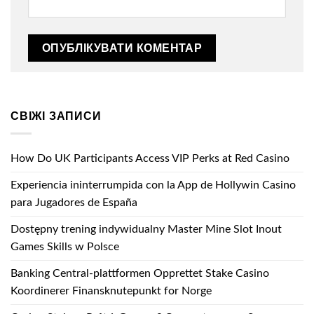
СВІЖІ ЗАПИСИ
How Do UK Participants Access VIP Perks at Red Casino
Experiencia ininterrumpida con la App de Hollywin Casino
para Jugadores de España
Dostępny trening indywidualny Master Mine Slot Inout
Games Skills w Polsce
Banking Central-plattformen Opprettet Stake Casino
Koordinerer Finansknutepunkt for Norge