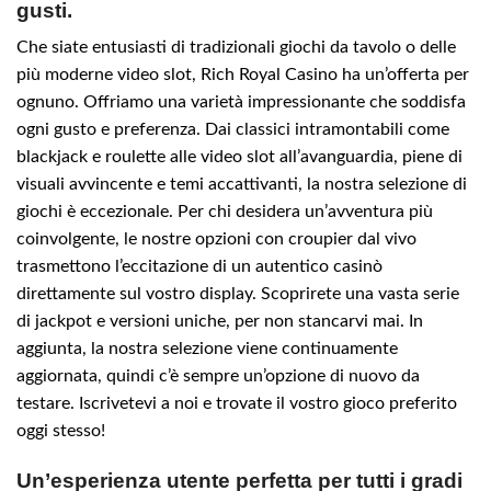
gusti.
Che siate entusiasti di tradizionali giochi da tavolo o delle
più moderne video slot, Rich Royal Casino ha un’offerta per
ognuno. Offriamo una varietà impressionante che soddisfa
ogni gusto e preferenza. Dai classici intramontabili come
blackjack e roulette alle video slot all’avanguardia, piene di
visuali avvincente e temi accattivanti, la nostra selezione di
giochi è eccezionale. Per chi desidera un’avventura più
coinvolgente, le nostre opzioni con croupier dal vivo
trasmettono l’eccitazione di un autentico casinò
direttamente sul vostro display. Scoprirete una vasta serie
di jackpot e versioni uniche, per non stancarvi mai. In
aggiunta, la nostra selezione viene continuamente
aggiornata, quindi c’è sempre un’opzione di nuovo da
testare. Iscrivetevi a noi e trovate il vostro gioco preferito
oggi stesso!
Un’esperienza utente perfetta per tutti i gradi