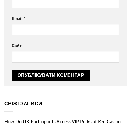
Email
*
Сайт
СВІЖІ ЗАПИСИ
How Do UK Participants Access VIP Perks at Red Casino