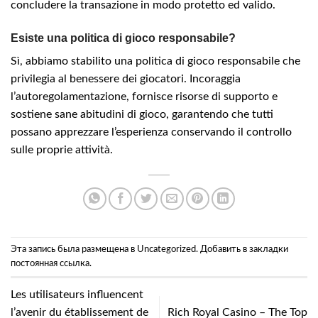
concludere la transazione in modo protetto ed valido.
Esiste una politica di gioco responsabile?
Sì, abbiamo stabilito una politica di gioco responsabile che
privilegia al benessere dei giocatori. Incoraggia
l’autoregolamentazione, fornisce risorse di supporto e
sostiene sane abitudini di gioco, garantendo che tutti
possano apprezzare l’esperienza conservando il controllo
sulle proprie attività.
Эта запись была размещена в
Uncategorized
. Добавить в закладки
постоянная ссылка
.
Les utilisateurs influencent
l’avenir du établissement de
Rich Royal Casino – The Top