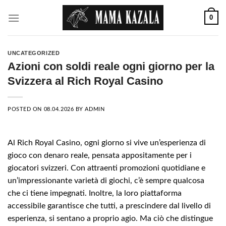
Skip
0
to
content
UNCATEGORIZED
Azioni con soldi reale ogni giorno per la
Svizzera al Rich Royal Casino
POSTED ON
08.04.2026
BY
ADMIN
Al
Rich Royal Casino
, ogni giorno si vive un’esperienza di
gioco con denaro reale, pensata appositamente per i
giocatori svizzeri. Con attraenti promozioni quotidiane e
un’impressionante varietà di giochi, c’è sempre qualcosa
che ci tiene impegnati. Inoltre, la loro piattaforma
accessibile garantisce che tutti, a prescindere dal livello di
esperienza, si sentano a proprio agio. Ma ciò che distingue