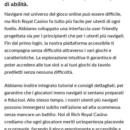
di abilità.
Navigare nel universo del gioco online può essere difficile,
ma Rich Royal Casino fa tutto più facile per utenti di ogni
livello. Abbiamo sviluppato una interfaccia user-friendly
progettata sia per i principianti che per i utenti più navigati.
Fin dal primo login, la nostra piattaforma accessibile ti
accompagna senza difficoltà attraverso i vari giochi e
caratteristiche. La esplorazione intuitiva ti garantisce di
poter accedere alle tue slot o ai tuoi giochi da tavolo
prediletti senza nessuna difficoltà.
Abbiamo inoltre integrato tutorial e consigli dettagliati, per
garantire che i giocatori meno navigati si sentano preparati
e fiduciosi. Allo stesso tempo, i nostri utenti più navigati
possono immergersi subito nell’azione ad alta scommessa
senza mancare un battito. Noi di Rich Royal Casino
crediamo che ogni giocatore meriti un’esperienza piacevole
e scorrevole, facendo il gioco emozionante e accessibile a