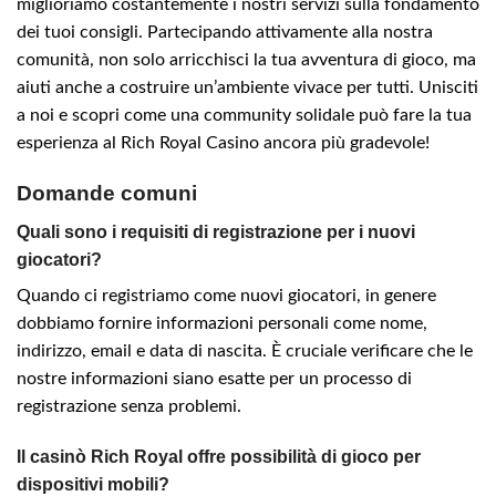
miglioriamo costantemente i nostri servizi sulla fondamento
dei tuoi consigli. Partecipando attivamente alla nostra
comunità, non solo arricchisci la tua avventura di gioco, ma
aiuti anche a costruire un’ambiente vivace per tutti. Unisciti
a noi e scopri come una community solidale può fare la tua
esperienza al Rich Royal Casino ancora più gradevole!
Domande comuni
Quali sono i requisiti di registrazione per i nuovi
giocatori?
Quando ci registriamo come nuovi giocatori, in genere
dobbiamo fornire informazioni personali come nome,
indirizzo, email e data di nascita. È cruciale verificare che le
nostre informazioni siano esatte per un processo di
registrazione senza problemi.
Il casinò Rich Royal offre possibilità di gioco per
dispositivi mobili?