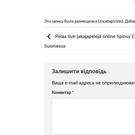
Эта запись была размещена в
Uncategorized
. Доба
Pelaa live-jakajapelejä online Spinsy C
Suomessa
Залишити відповідь
Ваша e-mail адреса не оприлюднюва
Коментар
*