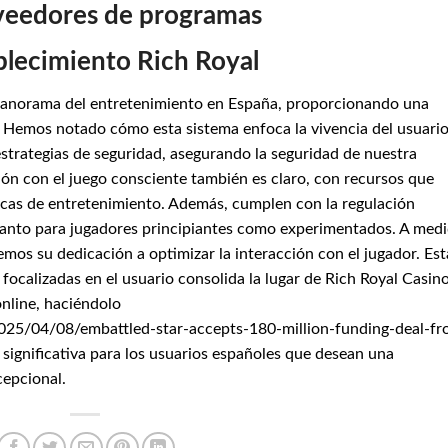
oveedores de programas
blecimiento Rich Royal
 panorama del entretenimiento en España, proporcionando una
d. Hemos notado cómo esta sistema enfoca la vivencia del usuari
estrategias de seguridad, asegurando la seguridad de nuestra
n con el juego consciente también es claro, con recursos que
cticas de entretenimiento. Además, cumplen con la regulación
tanto para jugadores principiantes como experimentados. A med
mos su dedicación a optimizar la interacción con el jugador. Est
 focalizadas en el usuario consolida la lugar de Rich Royal Casin
online, haciéndolo
025/04/08/embattled-star-accepts-180-million-funding-deal-fr
significativa para los usuarios españoles que desean una
cepcional.