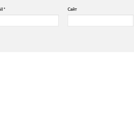
il
*
Сайт