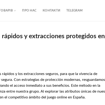
ТОВАРІВ
ПРО НАС
КОНТАКТИ
TELEGRAM
 rápidos y extracciones protegidos en
s rápidos y los extracciones seguros, para que la vivencia de
 y segura. Con estrategias de protección modernas, resguardamos
ando el acceso inmediato a sus beneficios. Este método en la
anza entre nuestra grupo. Al explorar las atributos únicas de nues
en el competitivo ámbito del juego online en España.