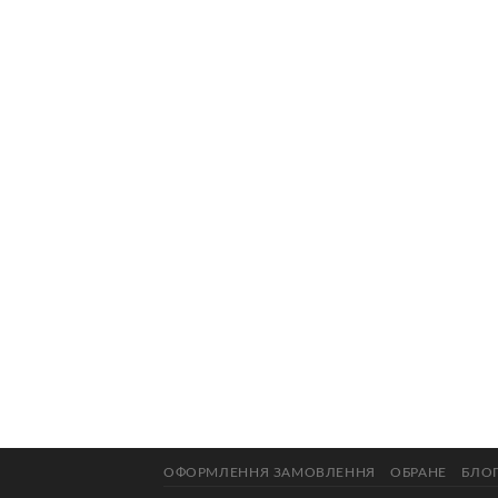
ОФОРМЛЕННЯ ЗАМОВЛЕННЯ
ОБРАНЕ
БЛО