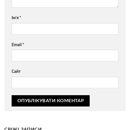
Ім'я
*
Email
*
Сайт
СВІЖІ ЗАПИСИ