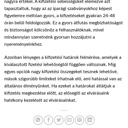
nagyra értékel. A kifizetési sebességüket elemezve azt
tapasztaltuk, hogy az az iparági szabványokhoz képest
figyelemre méltóan gyors, a kifizetéseket gyakran 24-48
órán belül feldolgozzák. Ez a gyors átfutás megbízhatóságot
és biztonságot kölcsönöz a felhasználóknak, mivel
mindannyian szeretnénk gyorsan hozzájutni a
nyereményeinkhez.
Azonban lényeges a kifizetési határok felmérése, amelyek a
kiválasztott fizetési lehetőségtől függően változnak. Míg
egyes opciók nagy kifizetési összegeket tesznek lehetővé,
mások szigorúbb limiteket írhatnak elő, ami hatással van az
általános élményünket. Ha ezeket a határokat átlátjuk a
kifizetés megkezdése előtt, az elősegíti az elvárásaink
hatékony kezelését az elvárásainkat.