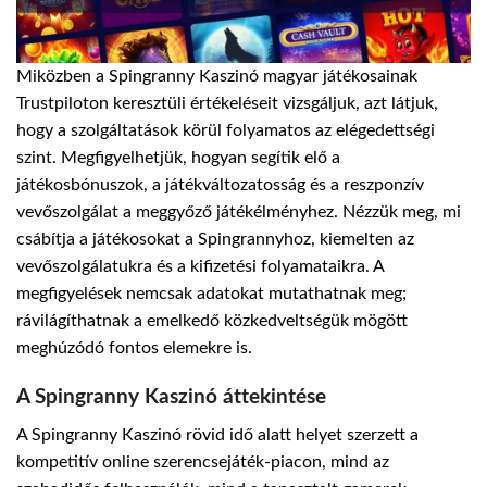
Miközben a Spingranny Kaszinó magyar játékosainak
Trustpiloton keresztüli értékeléseit vizsgáljuk, azt látjuk,
hogy a szolgáltatások körül folyamatos az elégedettségi
szint. Megfigyelhetjük, hogyan segítik elő a
játékosbónuszok, a játékváltozatosság és a reszponzív
vevőszolgálat a meggyőző játékélményhez. Nézzük meg, mi
csábítja a játékosokat a Spingrannyhoz, kiemelten az
vevőszolgálatukra és a kifizetési folyamataikra. A
megfigyelések nemcsak adatokat mutathatnak meg;
rávilágíthatnak a emelkedő közkedveltségük mögött
meghúzódó fontos elemekre is.
A Spingranny Kaszinó áttekintése
A Spingranny Kaszinó rövid idő alatt helyet szerzett a
kompetitív online szerencsejáték-piacon, mind az