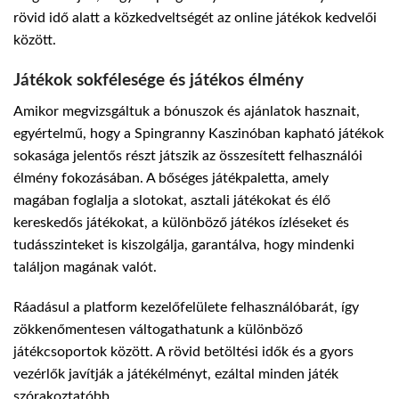
rövid idő alatt a közkedveltségét az online játékok kedvelői
között.
Játékok sokfélesége és játékos élmény
Amikor megvizsgáltuk a bónuszok és ajánlatok hasznait,
egyértelmű, hogy a Spingranny Kaszinóban kapható játékok
sokasága jelentős részt játszik az összesített felhasználói
élmény fokozásában. A bőséges játékpaletta, amely
magában foglalja a slotokat, asztali játékokat és élő
kereskedős játékokat, a különböző játékos ízléseket és
tudásszinteket is kiszolgálja, garantálva, hogy mindenki
találjon magának valót.
Ráadásul a platform kezelőfelülete felhasználóbarát, így
zökkenőmentesen váltogathatunk a különböző
játékcsoportok között. A rövid betöltési idők és a gyors
vezérlők javítják a játékélményt, ezáltal minden játék
szórakoztatóbb.