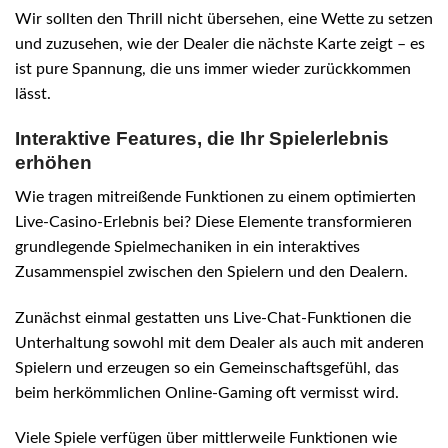
Wir sollten den Thrill nicht übersehen, eine Wette zu setzen
und zuzusehen, wie der Dealer die nächste Karte zeigt – es
ist pure Spannung, die uns immer wieder zurückkommen
lässt.
Interaktive Features, die Ihr Spielerlebnis
erhöhen
Wie tragen mitreißende Funktionen zu einem optimierten
Live-Casino-Erlebnis bei? Diese Elemente transformieren
grundlegende Spielmechaniken in ein interaktives
Zusammenspiel zwischen den Spielern und den Dealern.
Zunächst einmal gestatten uns Live-Chat-Funktionen die
Unterhaltung sowohl mit dem Dealer als auch mit anderen
Spielern und erzeugen so ein Gemeinschaftsgefühl, das
beim herkömmlichen Online-Gaming oft vermisst wird.
Viele Spiele verfügen über mittlerweile Funktionen wie