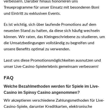
verbessern. Darüber hinaus honorieren uns
Treueprogramme für unser Einsatz mit besonderen Boni
und Eintritt zu exklusiven Events.
Es ist wichtig, sich über laufende Promotions auf dem
neuesten Stand zu halten, da diese sich häufig wechseln
können. Wir raten, das Kleingeschriebene zu studieren, um
die Umsatzbedingungen vollständig zu begreifen und
unsere Benefits optimal zu verwenden.
Lasst uns diese Promotionsmöglichkeiten ausnutzen und
unser Live-Casino-Spielerlebnis gemeinsam verbessern!
FAQ
Welche Bezahlmethoden werden für Spiele im Live-
Casino im Spinsy Casino angenommen?
Wir akzeptieren verschiedene Zahlungsmethoden für Live-
Casino-Spiele, darunter Kreditkarten, elektronische