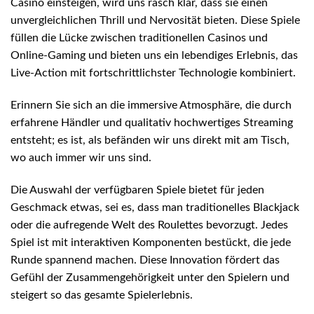
Casino einsteigen, wird uns rasch klar, dass sie einen
unvergleichlichen Thrill und Nervosität bieten. Diese Spiele
füllen die Lücke zwischen traditionellen Casinos und
Online-Gaming und bieten uns ein lebendiges Erlebnis, das
Live-Action mit fortschrittlichster Technologie kombiniert.
Erinnern Sie sich an die immersive Atmosphäre, die durch
erfahrene Händler und qualitativ hochwertiges Streaming
entsteht; es ist, als befänden wir uns direkt mit am Tisch,
wo auch immer wir uns sind.
Die Auswahl der verfügbaren Spiele bietet für jeden
Geschmack etwas, sei es, dass man traditionelles Blackjack
oder die aufregende Welt des Roulettes bevorzugt. Jedes
Spiel ist mit interaktiven Komponenten bestückt, die jede
Runde spannend machen. Diese Innovation fördert das
Gefühl der Zusammengehörigkeit unter den Spielern und
steigert so das gesamte Spielerlebnis.