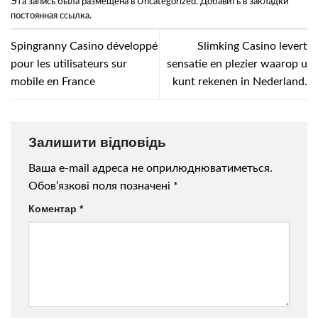
Эта запись была размещена в
Uncategorized
. Добавить в закладки
постоянная ссылка
.
Spingranny Casino développé
Slimking Casino levert
pour les utilisateurs sur
sensatie en plezier waarop u
mobile en France
kunt rekenen in Nederland.
Залишити відповідь
Ваша e-mail адреса не оприлюднюватиметься.
Обов’язкові поля позначені
*
Коментар
*