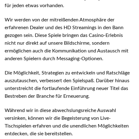
für jeden etwas vorhanden.
Wir werden von der mitreißenden Atmosphäre der
erfahrenen Dealer und des HD Streamings in den Bann
gezogen sein. Diese Spiele bringen das Casino-Erlebnis
nicht nur direkt auf unsere Bildschirme, sondern
ermöglichen auch die Kommunikation und Austausch mit
anderen Spielern durch Messaging-Optionen.
Die Möglichkeit, Strategien zu entwickeln und Ratschläge
auszutauschen, verbessert den Spielspaß. Darüber hinaus
unterstreicht die fortlaufende Einführung neuer Titel das
Bestreben der Branche für Erneuerung.
Während wir in diese abwechslungsreiche Auswahl
versinken, können wir die Begeisterung von Live-
Tischspielen erfahren und die unendlichen Möglichkeiten
entdecken, die sie bereitstellen.