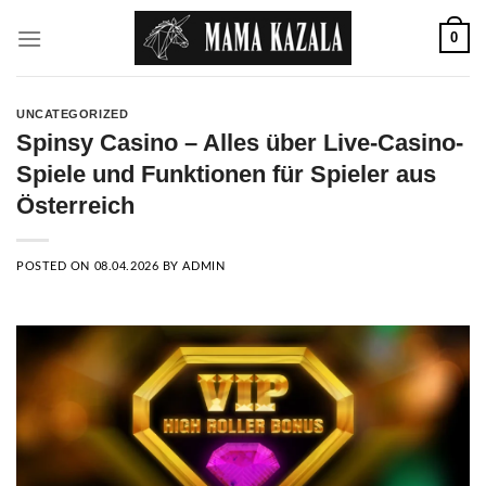
Skip
0
to
content
UNCATEGORIZED
Spinsy Casino – Alles über Live-Casino-
Spiele und Funktionen für Spieler aus
Österreich
POSTED ON
08.04.2026
BY
ADMIN