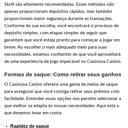
Skrill são altamente recomendadas. Esses métodos não
apenas proporcionam depósitos rápidos, mas também
proporcionam maior segurança durante as transações.
Conforme da sua escolha, você encontrará o processo de
depósito simples, com etapas simples de seguir que
garantem que você esteja pronto para começar a jogar em
breve. Ao escolher o mais adequado meio para suas
necessidades, estamos confiantes de que você aproveitará
de uma experiência de jogo impecável no Casinova Casino.
Formas de saque: Como retirar seus ganhos
O Casinova Casino oferece uma gama de meios de saque
para assegurar que você consiga retirar seus prêmios com
facilidade. Entender essas opções nos permite selecionar a
que melhor se adapta às nossas necessidades. Aqui está o
que devemos levar em conta:
Rapidez de saque