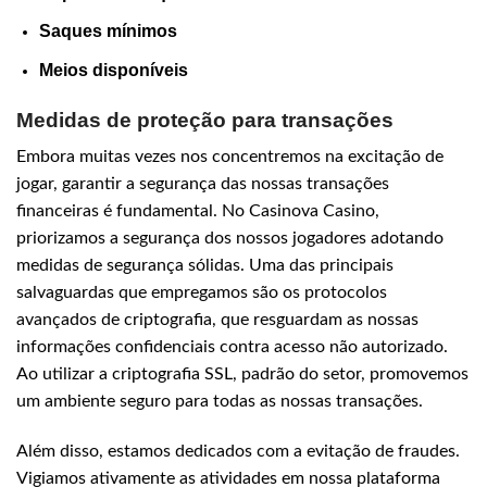
Saques mínimos
Meios disponíveis
Medidas de proteção para transações
Embora muitas vezes nos concentremos na excitação de
jogar, garantir a segurança das nossas transações
financeiras é fundamental. No Casinova Casino,
priorizamos a segurança dos nossos jogadores adotando
medidas de segurança sólidas. Uma das principais
salvaguardas que empregamos são os protocolos
avançados de criptografia, que resguardam as nossas
informações confidenciais contra acesso não autorizado.
Ao utilizar a criptografia SSL, padrão do setor, promovemos
um ambiente seguro para todas as nossas transações.
Além disso, estamos dedicados com a evitação de fraudes.
Vigiamos ativamente as atividades em nossa plataforma