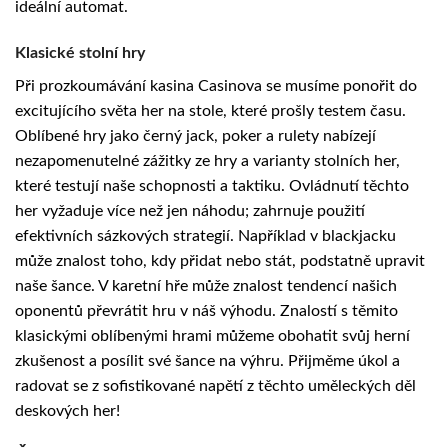
ideální automat.
Klasické stolní hry
Při prozkoumávání kasina Casinova se musíme ponořit do
excitujícího světa her na stole, které prošly testem času.
Oblíbené hry jako černý jack, poker a rulety nabízejí
nezapomenutelné zážitky ze hry a varianty stolních her,
které testují naše schopnosti a taktiku. Ovládnutí těchto
her vyžaduje více než jen náhodu; zahrnuje použití
efektivních sázkových strategií. Například v blackjacku
může znalost toho, kdy přidat nebo stát, podstatně upravit
naše šance. V karetní hře může znalost tendencí našich
oponentů převrátit hru v náš výhodu. Znalostí s těmito
klasickými oblíbenými hrami můžeme obohatit svůj herní
zkušenost a posílit své šance na výhru. Přijměme úkol a
radovat se z sofistikované napětí z těchto uměleckých děl
deskových her!