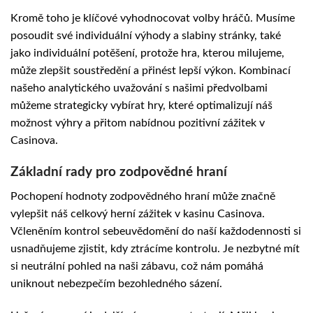
Kromě toho je klíčové vyhodnocovat volby hráčů. Musíme
posoudit své individuální výhody a slabiny stránky, také
jako individuální potěšení, protože hra, kterou milujeme,
může zlepšit soustředění a přinést lepší výkon. Kombinací
našeho analytického uvažování s našimi předvolbami
můžeme strategicky vybírat hry, které optimalizují náš
možnost výhry a přitom nabídnou pozitivní zážitek v
Casinova.
Základní rady pro zodpovědné hraní
Pochopení hodnoty zodpovědného hraní může značně
vylepšit náš celkový herní zážitek v kasinu Casinova.
Včleněním kontrol sebeuvědomění do naší každodennosti si
usnadňujeme zjistit, kdy ztrácíme kontrolu. Je nezbytné mít
si neutrální pohled na naši zábavu, což nám pomáhá
uniknout nebezpečím bezohledného sázení.