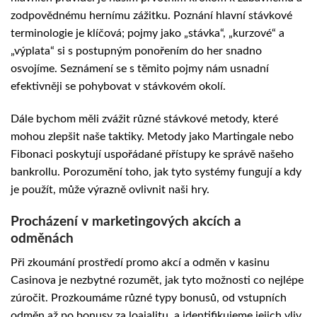
zodpovědnému hernímu zážitku. Poznání hlavní stávkové
terminologie je klíčová; pojmy jako „stávka“, „kurzové“ a
„výplata“ si s postupným ponořením do her snadno
osvojíme. Seznámení se s těmito pojmy nám usnadní
efektivněji se pohybovat v stávkovém okolí.
Dále bychom měli zvážit různé stávkové metody, které
mohou zlepšit naše taktiky. Metody jako Martingale nebo
Fibonaci poskytují uspořádané přístupy ke správě našeho
bankrollu. Porozumění toho, jak tyto systémy fungují a kdy
je použít, může výrazně ovlivnit naši hry.
Procházení v marketingových akcích a
odměnách
Při zkoumání prostředí promo akcí a odměn v kasinu
Casinova je nezbytné rozumět, jak tyto možnosti co nejlépe
zúročit. Prozkoumáme různé typy bonusů, od vstupních
odměn až po bonusy za loajalitu, a identifikujeme jejich vliv