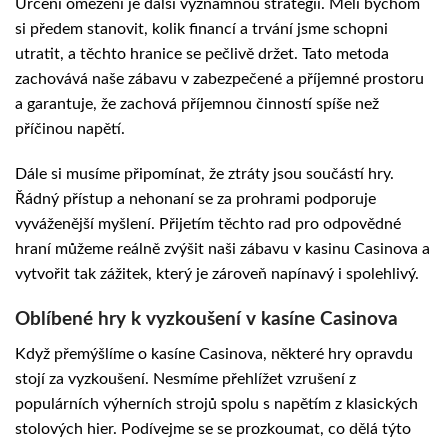
Určení omezení je další významnou strategií. Měli bychom
si předem stanovit, kolik financí a trvání jsme schopni
utratit, a těchto hranice se pečlivě držet. Tato metoda
zachovává naše zábavu v zabezpečené a příjemné prostoru
a garantuje, že zachová příjemnou činností spíše než
příčinou napětí.
Dále si musíme připomínat, že ztráty jsou součástí hry.
Řádný přístup a nehonaní se za prohrami podporuje
vyváženější myšlení. Přijetím těchto rad pro odpovědné
hraní můžeme reálně zvýšit naši zábavu v kasinu Casinova a
vytvořit tak zážitek, který je zároveň napínavý i spolehlivý.
Oblíbené hry k vyzkoušení v kasíne Casinova
Když přemýšlíme o kasíne Casinova, některé hry opravdu
stojí za vyzkoušení. Nesmíme přehlížet vzrušení z
populárních výherních strojů spolu s napětím z klasických
stolových hier. Podívejme se se prozkoumat, co dělá týto