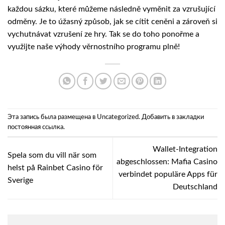
každou sázku, které můžeme následně vyměnit za vzrušující
odměny. Je to úžasný způsob, jak se cítit ceněni a zároveň si
vychutnávat vzrušení ze hry. Tak se do toho ponořme a
využijte naše výhody věrnostního programu plně!
Эта запись была размещена в
Uncategorized
. Добавить в закладки
постоянная ссылка
.
Wallet-Integration
Spela som du vill när som
abgeschlossen: Mafia Casino
helst på Rainbet Casino för
verbindet populäre Apps für
Sverige
Deutschland