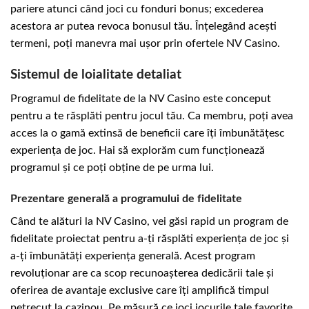
pariere atunci când joci cu fonduri bonus; excederea
acestora ar putea revoca bonusul tău. Înțelegând acești
termeni, poți manevra mai ușor prin ofertele NV Casino.
Sistemul de loialitate detaliat
Programul de fidelitate de la NV Casino este conceput
pentru a te răsplăti pentru jocul tău. Ca membru, poți avea
acces la o gamă extinsă de beneficii care îți îmbunătățesc
experiența de joc. Hai să explorăm cum funcționează
programul și ce poți obține de pe urma lui.
Prezentare generală a programului de fidelitate
Când te alături la NV Casino, vei găsi rapid un program de
fidelitate proiectat pentru a-ți răsplăti experiența de joc și
a-ți îmbunătăți experiența generală. Acest program
revoluționar are ca scop recunoașterea dedicării tale și
oferirea de avantaje exclusive care îți amplifică timpul
petrecut la cazinou. Pe măsură ce joci jocurile tale favorite,