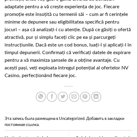
adaptate pentru a vă crește experiența de joc. Fiecare
promoție este însoțită cu termenii săi – cum ar fi cerințele
minime de depunere sau eligibilitatea specifică pentru
jocuri – așa că analizați-i cu atenție. După ce găsiți o ofertă
atractivă, pur și simplu faceți clic pe ea și parcurgeți
instrucțiunile. Dacă este un cod bonus, luați-l și aplicați-l în
timpul depunerii. Confirmați că verificați datele de expirare
pentru a vă maximiza șansele de a obține avantaje. Cu
acești pași, veți exploata întregul potențial al ofertelor NV
Casino, perfecționând fiecare joc.
Эта запись была размещена в
Uncategorized
. Добавить в закладки
постоянная ссылка
.