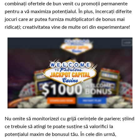
combinați ofertele de bun venit cu promoții permanente
pentru a vă maximiza potențialul. În plus, încercați diferite
jocuri care ar putea furniza multiplicatori de bonus mai
ridicați; creativitatea vine de multe ori din experimentare!
Nu omite să monitorizezi cu grijă cerințele de pariere; știind
ce trebuie să atingi te poate susține să valorifici la
potențialul maxim de bonusul tău. În cele din urmă,