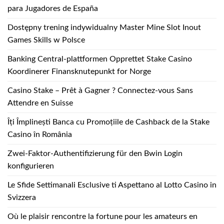
para Jugadores de España
Dostępny trening indywidualny Master Mine Slot Inout
Games Skills w Polsce
Banking Central-plattformen Opprettet Stake Casino
Koordinerer Finansknutepunkt for Norge
Casino Stake – Prêt à Gagner ? Connectez-vous Sans
Attendre en Suisse
Îți Împlinești Banca cu Promoțiile de Cashback de la Stake
Casino în România
Zwei-Faktor-Authentifizierung für den Bwin Login
konfigurieren
Le Sfide Settimanali Esclusive ti Aspettano al Lotto Casino in
Svizzera
Où le plaisir rencontre la fortune pour les amateurs en