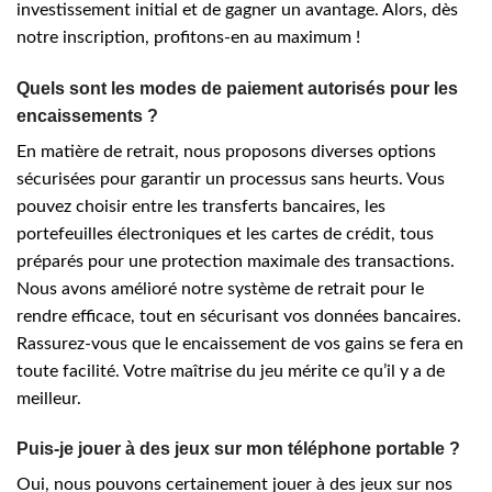
investissement initial et de gagner un avantage. Alors, dès
notre inscription, profitons-en au maximum !
Quels sont les modes de paiement autorisés pour les
encaissements ?
En matière de retrait, nous proposons diverses options
sécurisées pour garantir un processus sans heurts. Vous
pouvez choisir entre les transferts bancaires, les
portefeuilles électroniques et les cartes de crédit, tous
préparés pour une protection maximale des transactions.
Nous avons amélioré notre système de retrait pour le
rendre efficace, tout en sécurisant vos données bancaires.
Rassurez-vous que le encaissement de vos gains se fera en
toute facilité. Votre maîtrise du jeu mérite ce qu’il y a de
meilleur.
Puis-je jouer à des jeux sur mon téléphone portable ?
Oui, nous pouvons certainement jouer à des jeux sur nos