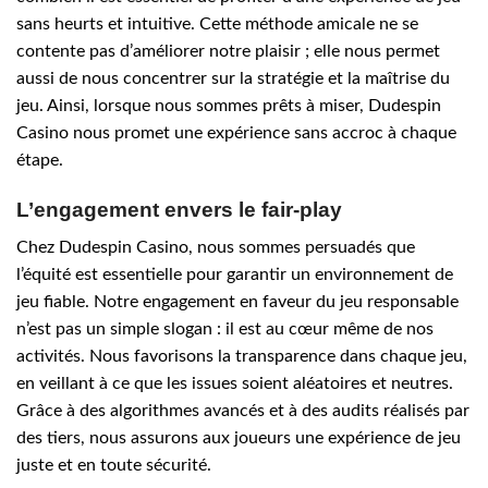
sans heurts et intuitive. Cette méthode amicale ne se
contente pas d’améliorer notre plaisir ; elle nous permet
aussi de nous concentrer sur la stratégie et la maîtrise du
jeu. Ainsi, lorsque nous sommes prêts à miser,
Dudespin
Casino
nous promet une expérience sans accroc à chaque
étape.
L’engagement envers le fair-play
Chez Dudespin Casino, nous sommes persuadés que
l’équité est essentielle pour garantir un environnement de
jeu fiable. Notre engagement en faveur du jeu responsable
n’est pas un simple slogan : il est au cœur même de nos
activités. Nous favorisons la transparence dans chaque jeu,
en veillant à ce que les issues soient aléatoires et neutres.
Grâce à des algorithmes avancés et à des audits réalisés par
des tiers, nous assurons aux joueurs une expérience de jeu
juste et en toute sécurité.