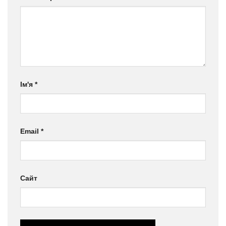
Ім'я
*
Email
*
Сайт