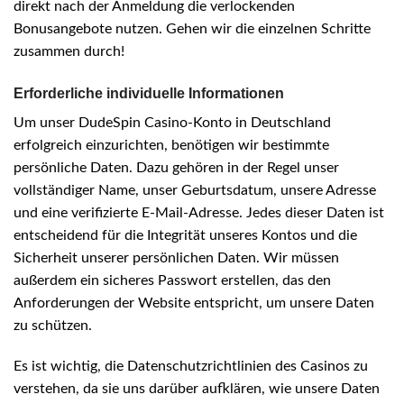
direkt nach der Anmeldung die verlockenden
Bonusangebote nutzen. Gehen wir die einzelnen Schritte
zusammen durch!
Erforderliche individuelle Informationen
Um unser DudeSpin Casino-Konto in Deutschland
erfolgreich einzurichten, benötigen wir bestimmte
persönliche Daten. Dazu gehören in der Regel unser
vollständiger Name, unser Geburtsdatum, unsere Adresse
und eine verifizierte E-Mail-Adresse. Jedes dieser Daten ist
entscheidend für die Integrität unseres Kontos und die
Sicherheit unserer persönlichen Daten. Wir müssen
außerdem ein sicheres Passwort erstellen, das den
Anforderungen der Website entspricht, um unsere Daten
zu schützen.
Es ist wichtig, die Datenschutzrichtlinien des Casinos zu
verstehen, da sie uns darüber aufklären, wie unsere Daten