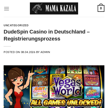
Skip
0
to
content
UNCATEGORIZED
DudeSpin Casino in Deutschland –
Registrierungsprozess
POSTED ON
08.04.2026
BY
ADMIN