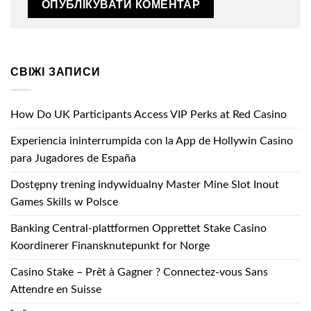
СВІЖІ ЗАПИСИ
How Do UK Participants Access VIP Perks at Red Casino
Experiencia ininterrumpida con la App de Hollywin Casino
para Jugadores de España
Dostępny trening indywidualny Master Mine Slot Inout
Games Skills w Polsce
Banking Central-plattformen Opprettet Stake Casino
Koordinerer Finansknutepunkt for Norge
Casino Stake – Prêt à Gagner ? Connectez-vous Sans
Attendre en Suisse