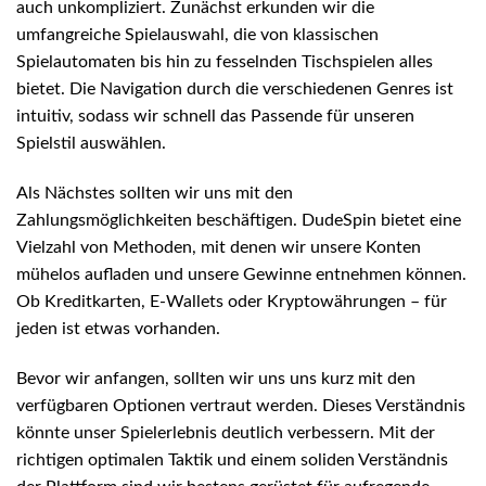
auch unkompliziert. Zunächst erkunden wir die
umfangreiche Spielauswahl, die von klassischen
Spielautomaten bis hin zu fesselnden Tischspielen alles
bietet. Die Navigation durch die verschiedenen Genres ist
intuitiv, sodass wir schnell das Passende für unseren
Spielstil auswählen.
Als Nächstes sollten wir uns mit den
Zahlungsmöglichkeiten beschäftigen. DudeSpin bietet eine
Vielzahl von Methoden, mit denen wir unsere Konten
mühelos aufladen und unsere Gewinne entnehmen können.
Ob Kreditkarten, E-Wallets oder Kryptowährungen – für
jeden ist etwas vorhanden.
Bevor wir anfangen, sollten wir uns uns kurz mit den
verfügbaren Optionen vertraut werden. Dieses Verständnis
könnte unser Spielerlebnis deutlich verbessern. Mit der
richtigen optimalen Taktik und einem soliden Verständnis