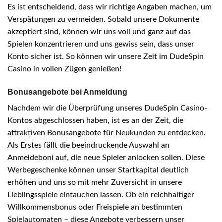
Es ist entscheidend, dass wir richtige Angaben machen, um
Verspätungen zu vermeiden. Sobald unsere Dokumente
akzeptiert sind, können wir uns voll und ganz auf das
Spielen konzentrieren und uns gewiss sein, dass unser
Konto sicher ist. So können wir unsere Zeit im DudeSpin
Casino in vollen Zügen genießen!
Bonusangebote bei Anmeldung
Nachdem wir die Überprüfung unseres DudeSpin Casino-
Kontos abgeschlossen haben, ist es an der Zeit, die
attraktiven Bonusangebote für Neukunden zu entdecken.
Als Erstes fällt die beeindruckende Auswahl an
Anmeldeboni auf, die neue Spieler anlocken sollen. Diese
Werbegeschenke können unser Startkapital deutlich
erhöhen und uns so mit mehr Zuversicht in unsere
Lieblingsspiele eintauchen lassen. Ob ein reichhaltiger
Willkommensbonus oder Freispiele an bestimmten
Spielautomaten – diese Angebote verbessern unser