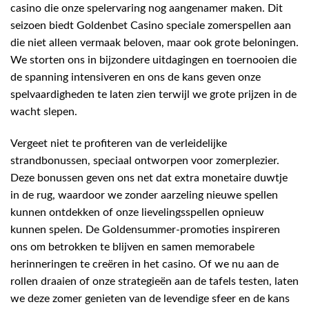
casino die onze spelervaring nog aangenamer maken. Dit
seizoen biedt Goldenbet Casino speciale zomerspellen aan
die niet alleen vermaak beloven, maar ook grote beloningen.
We storten ons in bijzondere uitdagingen en toernooien die
de spanning intensiveren en ons de kans geven onze
spelvaardigheden te laten zien terwijl we grote prijzen in de
wacht slepen.
Vergeet niet te profiteren van de verleidelijke
strandbonussen, speciaal ontworpen voor zomerplezier.
Deze bonussen geven ons net dat extra monetaire duwtje
in de rug, waardoor we zonder aarzeling nieuwe spellen
kunnen ontdekken of onze lievelingsspellen opnieuw
kunnen spelen. De Goldensummer-promoties inspireren
ons om betrokken te blijven en samen memorabele
herinneringen te creëren in het casino. Of we nu aan de
rollen draaien of onze strategieën aan de tafels testen, laten
we deze zomer genieten van de levendige sfeer en de kans