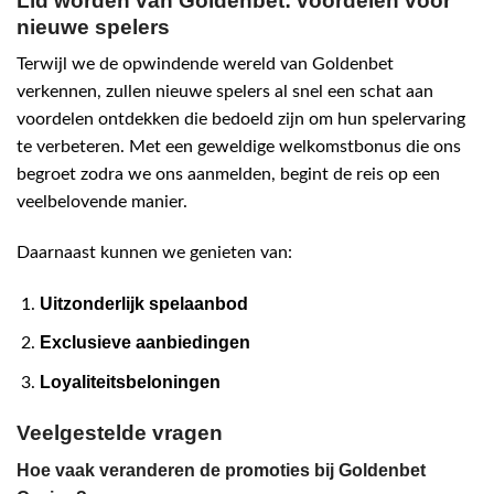
Lid worden van Goldenbet: voordelen voor
nieuwe spelers
Terwijl we de opwindende wereld van Goldenbet
verkennen, zullen nieuwe spelers al snel een schat aan
voordelen ontdekken die bedoeld zijn om hun spelervaring
te verbeteren. Met een geweldige welkomstbonus die ons
begroet zodra we ons aanmelden, begint de reis op een
veelbelovende manier.
Daarnaast kunnen we genieten van:
Uitzonderlijk spelaanbod
Exclusieve aanbiedingen
Loyaliteitsbeloningen
Veelgestelde vragen
Hoe vaak veranderen de promoties bij Goldenbet