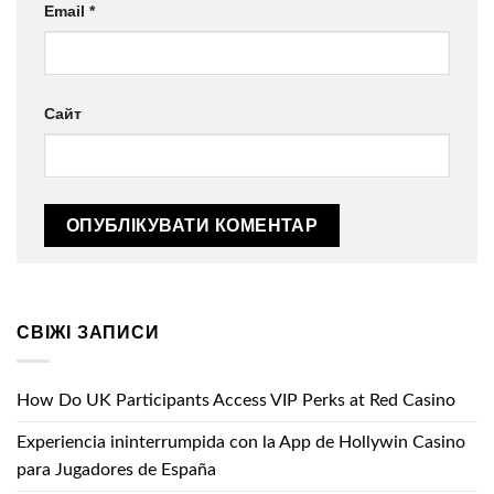
Email
*
Сайт
СВІЖІ ЗАПИСИ
How Do UK Participants Access VIP Perks at Red Casino
Experiencia ininterrumpida con la App de Hollywin Casino
para Jugadores de España