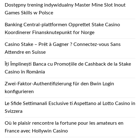
Dostępny trening indywidualny Master Mine Slot Inout
Games Skills w Polsce
Banking Central-plattformen Opprettet Stake Casino
Koordinerer Finansknutepunkt for Norge
Casino Stake – Prêt à Gagner ? Connectez-vous Sans
Attendre en Suisse
Îți Împlinești Banca cu Promoțiile de Cashback de la Stake
Casino în România
Zwei-Faktor-Authentifizierung für den Bwin Login
konfigurieren
Le Sfide Settimanali Esclusive ti Aspettano al Lotto Casino in
Svizzera
Où le plaisir rencontre la fortune pour les amateurs en
France avec Hollywin Casino