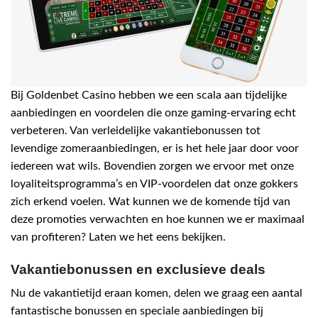
Bij
Goldenbet Casino
hebben we een scala aan tijdelijke
aanbiedingen en voordelen die onze gaming-ervaring echt
verbeteren. Van verleidelijke vakantiebonussen tot
levendige zomeraanbiedingen, er is het hele jaar door voor
iedereen wat wils. Bovendien zorgen we ervoor met onze
loyaliteitsprogramma’s en VIP-voordelen dat onze gokkers
zich erkend voelen. Wat kunnen we de komende tijd van
deze promoties verwachten en hoe kunnen we er maximaal
van profiteren? Laten we het eens bekijken.
Vakantiebonussen en exclusieve deals
Nu de vakantietijd eraan komen, delen we graag een aantal
fantastische bonussen en speciale aanbiedingen bij