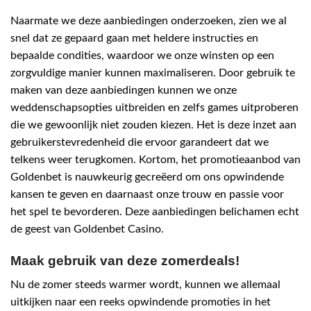
Naarmate we deze aanbiedingen onderzoeken, zien we al
snel dat ze gepaard gaan met heldere instructies en
bepaalde condities, waardoor we onze winsten op een
zorgvuldige manier kunnen maximaliseren. Door gebruik te
maken van deze aanbiedingen kunnen we onze
weddenschapsopties uitbreiden en zelfs games uitproberen
die we gewoonlijk niet zouden kiezen. Het is deze inzet aan
gebruikerstevredenheid die ervoor garandeert dat we
telkens weer terugkomen. Kortom, het promotieaanbod van
Goldenbet is nauwkeurig gecreëerd om ons opwindende
kansen te geven en daarnaast onze trouw en passie voor
het spel te bevorderen. Deze aanbiedingen belichamen echt
de geest van Goldenbet Casino.
Maak gebruik van deze zomerdeals!
Nu de zomer steeds warmer wordt, kunnen we allemaal
uitkijken naar een reeks opwindende promoties in het