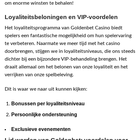
om enorme winsten te behalen!
Loyaliteitsbeloningen en VIP-voordelen
Het loyaliteitsprogramma van Goldenbet Casino biedt
spelers een fantastische mogelijkheid om hun spelervaring
te verbeteren. Naarmate we meer tijd met het casino
doorbrengen, stijgen we in loyaliteitsniveaus, die ons steeds
dichter bij een bijzondere VIP-behandeling brengen. Het
draait allemaal om het belonen van onze loyaliteit en het
verrijken van onze spelbeleving.
Dit is waar we naar uit kunnen kijken:
Bonussen per loyaliteitsniveau
Persoonlijke ondersteuning
Exclusieve evenementen