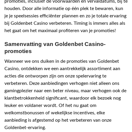
promoties, inclusief de voorwaarden en vervaldatums, bij te
houden. Door alle informatie op één plek te bewaren, kun
je je speelsessies efficiënter plannen en zo je totale ervaring
bij Goldenbet Casino verbeteren. Timing is immers alles als
het gaat om het maximaal profiteren van je promoties!
Samenvatting van Goldenbet Casino-
promoties
Wanneer we ons duiken in de promoties van Goldenbet
Casino, ontdekken we een aantrekkelijk assortiment aan
acties die ontworpen zijn om onze spelervaring te
verbeteren. Deze aanbiedingen verhogen niet alleen ons
gamingplezier naar een beter niveau, maar verhogen ook de
klantbetrokkenheid significant, waardoor elk bezoek nog
leuker en voldaner wordt. Of het nu gaat om
welkomstbonussen of wekelijkse incentives, elke
aanbieding is afgestemd op het verbeteren van onze
Goldenbet-ervaring.