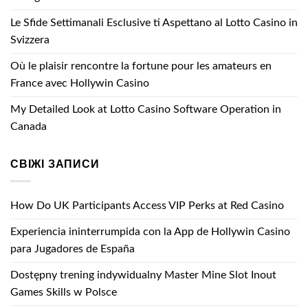
Le Sfide Settimanali Esclusive ti Aspettano al Lotto Casino in
Svizzera
Où le plaisir rencontre la fortune pour les amateurs en
France avec Hollywin Casino
My Detailed Look at Lotto Casino Software Operation in
Canada
СВІЖІ ЗАПИСИ
How Do UK Participants Access VIP Perks at Red Casino
Experiencia ininterrumpida con la App de Hollywin Casino
para Jugadores de España
Dostępny trening indywidualny Master Mine Slot Inout
Games Skills w Polsce