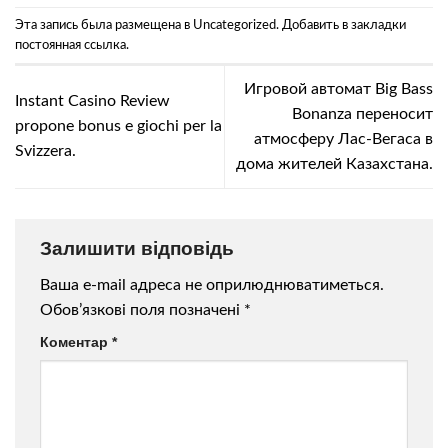
Эта запись была размещена в
Uncategorized
. Добавить в закладки
постоянная ссылка
.
Игровой автомат Big Bass
Instant Casino Review
Bonanza переносит
propone bonus e giochi per la
атмосферу Лас-Вегаса в
Svizzera.
дома жителей Казахстана.
Залишити відповідь
Ваша e-mail адреса не оприлюднюватиметься.
Обов’язкові поля позначені
*
Коментар
*