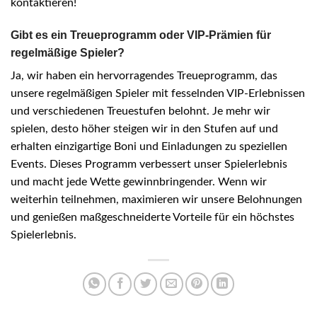
kontaktieren!
Gibt es ein Treueprogramm oder VIP-Prämien für
regelmäßige Spieler?
Ja, wir haben ein hervorragendes Treueprogramm, das
unsere regelmäßigen Spieler mit fesselnden VIP-Erlebnissen
und verschiedenen Treuestufen belohnt. Je mehr wir
spielen, desto höher steigen wir in den Stufen auf und
erhalten einzigartige Boni und Einladungen zu speziellen
Events. Dieses Programm verbessert unser Spielerlebnis
und macht jede Wette gewinnbringender. Wenn wir
weiterhin teilnehmen, maximieren wir unsere Belohnungen
und genießen maßgeschneiderte Vorteile für ein höchstes
Spielerlebnis.