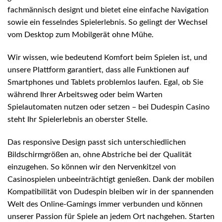
fachmännisch designt und bietet eine einfache Navigation
sowie ein fesselndes Spielerlebnis. So gelingt der Wechsel
vom Desktop zum Mobilgerät ohne Mühe.
Wir wissen, wie bedeutend Komfort beim Spielen ist, und
unsere Plattform garantiert, dass alle Funktionen auf
Smartphones und Tablets problemlos laufen. Egal, ob Sie
während Ihrer Arbeitsweg oder beim Warten
Spielautomaten nutzen oder setzen – bei Dudespin Casino
steht Ihr Spielerlebnis an oberster Stelle.
Das responsive Design passt sich unterschiedlichen
Bildschirmgrößen an, ohne Abstriche bei der Qualität
einzugehen. So können wir den Nervenkitzel von
Casinospielen unbeeinträchtigt genießen. Dank der mobilen
Kompatibilität von Dudespin bleiben wir in der spannenden
Welt des Online-Gamings immer verbunden und können
unserer Passion für Spiele an jedem Ort nachgehen. Starten