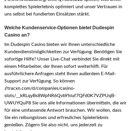
komplettes Spielerlebnis optimiert und unser Vertrauen in
uns selbst bei fundierten Einsätzen stärkt.
Welche Kundenservice-Optionen bietet Dudespin
Casino an?
Im Dudespin Casino bieten wir Ihnen unterschiedliche
Kundendienstmöglichkeiten zur Verfügung. Benötigen Sie
sofortige Hilfe? Unser Live-Chat verbindet Sie direkt mit
einem Mitarbeiter, der Ihnen sofort weiterhilft. Für
ausführlichere Anfragen steht Ihnen außerdem E-Mail-
Support zur Verfügung. So können
//tracxn.com/d/companies/casino-
slots/__kRLqyBs8WpNR6QvbYhiuf7QFd0K7VZPUqB-
UWUYQuP8
Sie uns alle Informationen übermitteln, die wir
für eine umfassende Antwort brauchen. Wir wollen, dass
Sie ein reibungsloses und erfreuliches Spielerlebnis
genießen. Zögern Sie also nicht, uns jederzeit zu