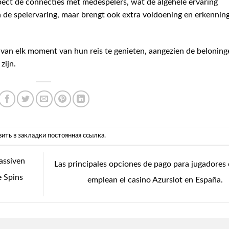
ct de connecties met medespelers, wat de algehele ervaring
een de spelervaring, maar brengt ook extra voldoening en erkennin
n elk moment van hun reis te genieten, aangezien de beloning
zijn.
вить в закладки
постоянная ссылка
.
assiven
Las principales opciones de pago para jugadores
e Spins
emplean el casino Azurslot en España.