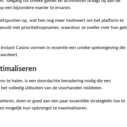
. Toegang tot unieke games en activiteiten draagt bij aan de
 op een bijzondere manier te ervaren.
teitspunten op, wat hen nog meer motiveert om het platform te
evuld met prioriteitsopnames, waardoor ze sneller over hun gel
 Instant Casino vormen in essentie een unieke spelomgeving die
waardeert.
timaliseren
ino te halen, is een doordachte benadering nodig die een
n het volledig uitbuiten van de voorhanden middelen.
eteren, doen er goed aan een paar essentiële strategieën toe te
n mogelijk hun opbrengst te maximaliseren.