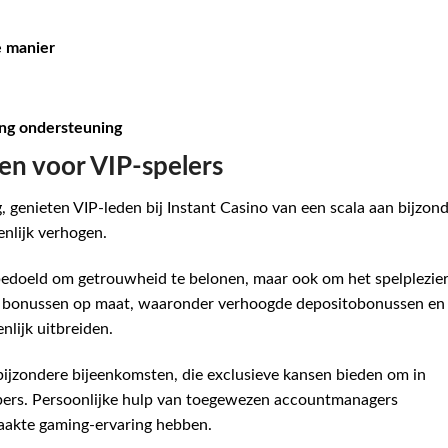
e manier
ng ondersteuning
en voor VIP-spelers
, genieten VIP-leden bij Instant Casino van een scala aan bijzon
enlijk verhogen.
 bedoeld om getrouwheid te belonen, maar ook om het spelplezier
tot bonussen op maat, waaronder verhoogde depositobonussen en
nlijk uitbreiden.
bijzondere bijeenkomsten, die exclusieve kansen bieden om in
ers. Persoonlijke hulp van toegewezen accountmanagers
aakte gaming-ervaring hebben.