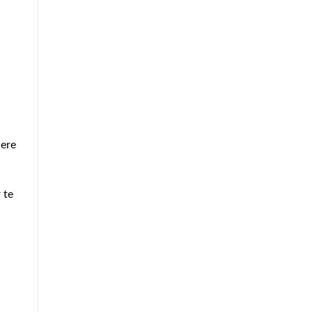
dere
 te