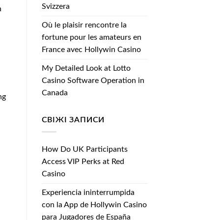
Svizzera
n
Où le plaisir rencontre la
fortune pour les amateurs en
France avec Hollywin Casino
My Detailed Look at Lotto
Casino Software Operation in
Canada
ng
СВІЖІ ЗАПИСИ
How Do UK Participants
Access VIP Perks at Red
Casino
Experiencia ininterrumpida
con la App de Hollywin Casino
para Jugadores de España