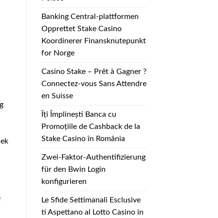
Banking Central-plattformen
Opprettet Stake Casino
Koordinerer Finansknutepunkt
for Norge
Casino Stake – Prêt à Gagner ?
Connectez-vous Sans Attendre
en Suisse
g
Îți Împlinești Banca cu
Promoțiile de Cashback de la
Stake Casino în România
dek
Zwei-Faktor-Authentifizierung
für den Bwin Login
konfigurieren
e
Le Sfide Settimanali Esclusive
ti Aspettano al Lotto Casino in