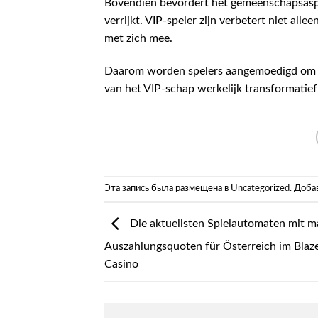
Bovendien bevordert het gemeenschapsaspe
verrijkt. VIP-speler zijn verbetert niet all
met zich mee.
Daarom worden spelers aangemoedigd om va
van het VIP-schap werkelijk transformatief 
Эта запись была размещена в
Uncategorized
. Доба
Die aktuellsten Spielautomaten mit m
Auszahlungsquoten für Österreich im Blaz
Casino