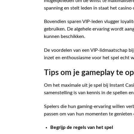
mogelijkheden om de winst te maximaliseren
spanning en stelt leden in staat het casino
Bovendien sparen VIP-leden vlugger loyali
gebruiken. De algehele ervaring wordt aang
kunnen beschikken.
De voordelen van een VIP-lidmaatschap bij
inzet en enthousiasme voor het spel echt 
Tips om je gameplay te op
Om het maximale uit je spel bij Instant Cas
samenstelling is van kennis in de spellen e
Spelers die hun gaming-ervaring willen verb
passen om van hun momenten te genieten e
Begrijp de regels van het spel