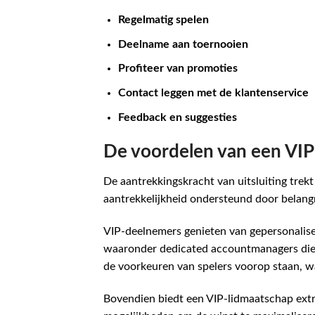
Regelmatig spelen
Deelname aan toernooien
Profiteer van promoties
Contact leggen met de klantenservice
Feedback en suggesties
De voordelen van een VIP-
De aantrekkingskracht van uitsluiting trekt
aantrekkelijkheid ondersteund door belang
VIP-deelnemers genieten van gepersonalisee
waaronder dedicated accountmanagers die 
de voorkeuren van spelers voorop staan, w
Bovendien biedt een VIP-lidmaatschap extr