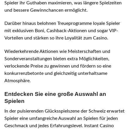
Spieler ihr Guthaben maximieren, was längere Spielzeiten
und bessere Gewinnchancen ermöglicht.
Darüber hinaus belohnen Treueprogramme loyale Spieler
mit exklusiven Boni, Cashback-Aktionen und sogar VIP-
Vorteilen und stärken so ihre Loyalität zum Casino.
Wiederkehrende Aktionen wie Meisterschaften und
Sonderveranstaltungen bieten extra Möglichkeiten,
verlockende Preise zu gewinnen und fördern so eine
konkurrenzbetonte und gleichzeitig unterhaltsame
Atmosphäre.
Entdecken Sie eine große Auswahl an
Spielen
In der pulsierenden Glücksspielszene der Schweiz erwartet
Spieler eine umfangreiche Auswahl an Spielen für jeden
Geschmack und jedes Erfahrungslevel. Instant Casino