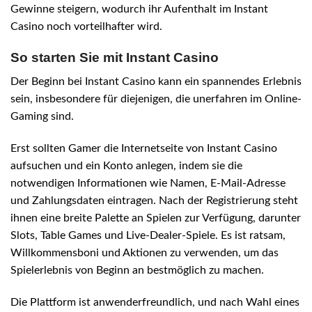
Gewinne steigern, wodurch ihr Aufenthalt im Instant
Casino noch vorteilhafter wird.
So starten Sie mit Instant Casino
Der Beginn bei Instant Casino kann ein spannendes Erlebnis
sein, insbesondere für diejenigen, die unerfahren im Online-
Gaming sind.
Erst sollten Gamer die Internetseite von Instant Casino
aufsuchen und ein Konto anlegen, indem sie die
notwendigen Informationen wie Namen, E-Mail-Adresse
und Zahlungsdaten eintragen. Nach der Registrierung steht
ihnen eine breite Palette an Spielen zur Verfügung, darunter
Slots, Table Games und Live-Dealer-Spiele. Es ist ratsam,
Willkommensboni und Aktionen zu verwenden, um das
Spielerlebnis von Beginn an bestmöglich zu machen.
Die Plattform ist anwenderfreundlich, und nach Wahl eines