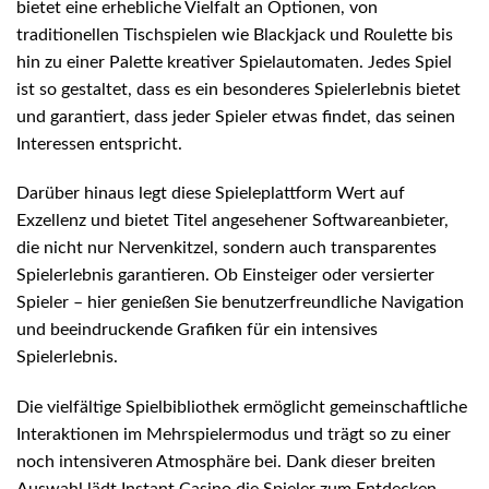
bietet eine erhebliche Vielfalt an Optionen, von
traditionellen Tischspielen wie Blackjack und Roulette bis
hin zu einer Palette kreativer Spielautomaten. Jedes Spiel
ist so gestaltet, dass es ein besonderes Spielerlebnis bietet
und garantiert, dass jeder Spieler etwas findet, das seinen
Interessen entspricht.
Darüber hinaus legt diese Spieleplattform Wert auf
Exzellenz und bietet Titel angesehener Softwareanbieter,
die nicht nur Nervenkitzel, sondern auch transparentes
Spielerlebnis garantieren. Ob Einsteiger oder versierter
Spieler – hier genießen Sie benutzerfreundliche Navigation
und beeindruckende Grafiken für ein intensives
Spielerlebnis.
Die vielfältige Spielbibliothek ermöglicht gemeinschaftliche
Interaktionen im Mehrspielermodus und trägt so zu einer
noch intensiveren Atmosphäre bei. Dank dieser breiten