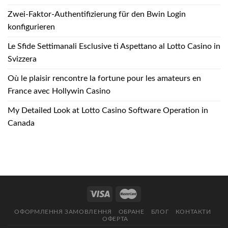
Zwei-Faktor-Authentifizierung für den Bwin Login
konfigurieren
Le Sfide Settimanali Esclusive ti Aspettano al Lotto Casino in
Svizzera
Où le plaisir rencontre la fortune pour les amateurs en
France avec Hollywin Casino
My Detailed Look at Lotto Casino Software Operation in
Canada
ОФОРМЛЕННЯ ЗАМОВЛЕННЯ
ОБРАНЕ
БЛОГ
КОНТАКТИ
ОФЕРТА