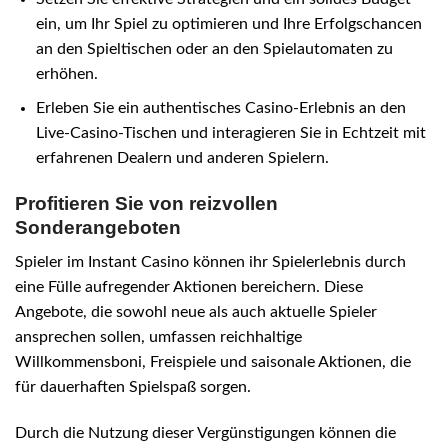
ein, um Ihr Spiel zu optimieren und Ihre Erfolgschancen
an den Spieltischen oder an den Spielautomaten zu
erhöhen.
Erleben Sie ein authentisches Casino-Erlebnis an den
Live-Casino-Tischen und interagieren Sie in Echtzeit mit
erfahrenen Dealern und anderen Spielern.
Profitieren Sie von reizvollen
Sonderangeboten
Spieler im Instant Casino können ihr Spielerlebnis durch
eine Fülle aufregender Aktionen bereichern. Diese
Angebote, die sowohl neue als auch aktuelle Spieler
ansprechen sollen, umfassen reichhaltige
Willkommensboni, Freispiele und saisonale Aktionen, die
für dauerhaften Spielspaß sorgen.
Durch die Nutzung dieser Vergünstigungen können die