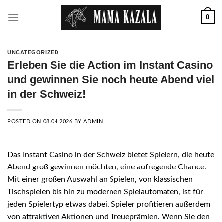
Skip
0
to
content
UNCATEGORIZED
Erleben Sie die Action im Instant Casino
und gewinnen Sie noch heute Abend viel
in der Schweiz!
POSTED ON
08.04.2026
BY
ADMIN
Das Instant
Casino
in der Schweiz bietet Spielern, die heute
Abend groß gewinnen möchten, eine aufregende Chance.
Mit einer großen Auswahl an Spielen, von klassischen
Tischspielen bis hin zu modernen Spielautomaten, ist für
jeden Spielertyp etwas dabei. Spieler profitieren außerdem
von attraktiven Aktionen und Treueprämien. Wenn Sie den