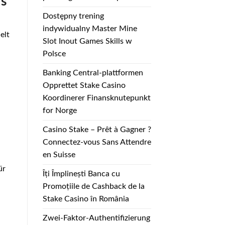
is
Dostępny trening
indywidualny Master Mine
elt
Slot Inout Games Skills w
Polsce
Banking Central-plattformen
Opprettet Stake Casino
Koordinerer Finansknutepunkt
for Norge
Casino Stake – Prêt à Gagner ?
Connectez-vous Sans Attendre
en Suisse
ür
Îți Împlinești Banca cu
Promoțiile de Cashback de la
Stake Casino în România
Zwei-Faktor-Authentifizierung