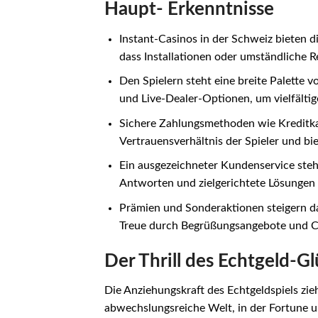
Haupt- Erkenntnisse
Instant-Casinos in der Schweiz bieten 
dass Installationen oder umständliche Re
Den Spielern steht eine breite Palette 
und Live-Dealer-Optionen, um vielfälti
Sichere Zahlungsmethoden wie Kreditka
Vertrauensverhältnis der Spieler und b
Ein ausgezeichneter Kundenservice steh
Antworten und zielgerichtete Lösungen f
Prämien und Sonderaktionen steigern da
Treue durch Begrüßungsangebote und 
Der Thrill des Echtgeld-Gl
Die Anziehungskraft des Echtgeldspiels zieh
abwechslungsreiche Welt, in der Fortune u