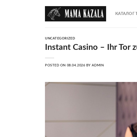
Skip
to
КАТАЛОГ 
content
UNCATEGORIZED
Instant Casino – Ihr Tor
POSTED ON
08.04.2026
BY
ADMIN