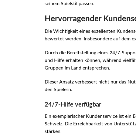
seinem Spielstil passen.
Hervorragender Kundens
Die Wichtigkeit eines exzellenten Kundens
bewertet werden, insbesondere auf dem e
Durch die Bereitstellung eines 24/7-Support
und Hilfe erhalten können, während vielfä
Gruppen im Land entsprechen.
Dieser Ansatz verbessert nicht nur das Nut
den Spielern.
24/7-Hilfe verfügbar
Ein exemplarischer Kundenservice ist ein E
Schweiz. Die Erreichbarkeit von Unterstütz
stärken.