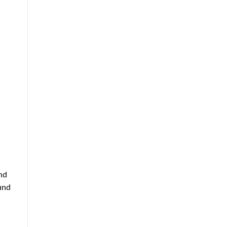
nd
und