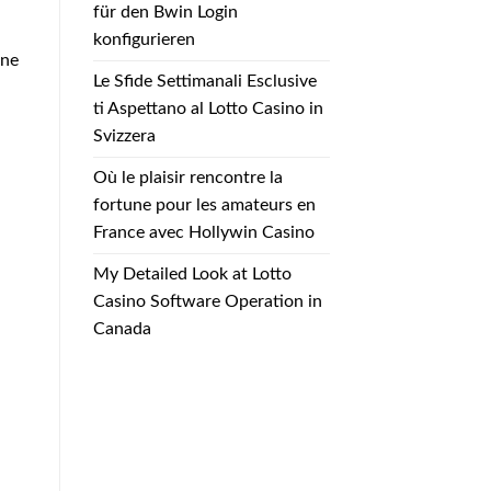
für den Bwin Login
konfigurieren
hne
Le Sfide Settimanali Esclusive
ti Aspettano al Lotto Casino in
Svizzera
Où le plaisir rencontre la
fortune pour les amateurs en
France avec Hollywin Casino
My Detailed Look at Lotto
Casino Software Operation in
Canada