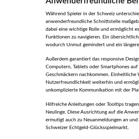
Anwenderfreundliche Ben
Während Spieler in der Schweiz unterschi
anwenderfreundliche Schnittstelle maßgebl
dabei eine wichtige Rolle und ermöglicht e
Funktionen zu navigieren. Ein übersichtlich
wodurch Unmut gemindert und ein längeres
Außerdem garantiert das responsive Design
Computern, Tablets oder Smartphones auf
Geschmäckern nachkommen. Einheitliche W
Nutzerfreundlichkeit weiterhin und ermögl
unkomplizierte Kommunikation mit der Pla
Hilfreiche Anleitungen oder Tooltips trage
Neulinge. Diese Ausrichtung auf die Anwen
ermutigt auch zu Neuanmeldungen an und st
Schweizer Echtgeld-Glücksspielmarkt.