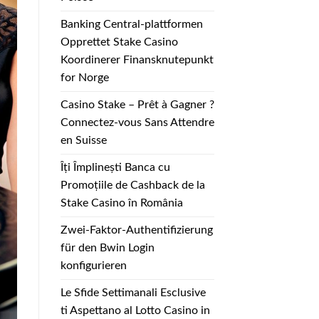
Banking Central-plattformen
Opprettet Stake Casino
Koordinerer Finansknutepunkt
for Norge
Casino Stake – Prêt à Gagner ?
Connectez-vous Sans Attendre
en Suisse
Îți Împlinești Banca cu
Promoțiile de Cashback de la
Stake Casino în România
Zwei-Faktor-Authentifizierung
für den Bwin Login
konfigurieren
Le Sfide Settimanali Esclusive
ti Aspettano al Lotto Casino in