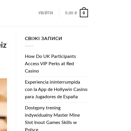
0
УВІЙТИ
0,00
₴
СВІЖІ ЗАПИСИ
iz
How Do UK Participants
Access VIP Perks at Red
Casino
Experiencia ininterrumpida
con la App de Hollywin Casino
para Jugadores de España
Dostępny trening
indywidualny Master Mine
Slot Inout Games Skills w
Polsce