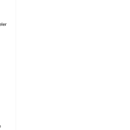
eler
e