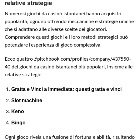
relative strategie
Numerosi giochi da casinò istantanei hanno acquisito
popolarità, ognuno offrendo meccaniche e strategie uniche
che si adattano alle diverse scelte dei giocatori.
Comprendere questi giochi e i loro metodi strategici può
potenziare l’esperienza di gioco complessiva.
Ecco quattro
//pitchbook.com/profiles/company/437550-
40
dei giochi da casinò istantanei più popolari, insieme alle
relative strategie:
Gratta e Vinci a Immediata: questi gratta e vinci
Slot machine
Keno
Bingo
Ogni gioco rivela una fusione di fortuna e abilità, risultando