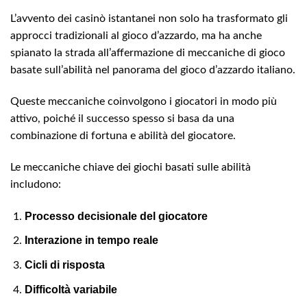
L’avvento dei casinò istantanei non solo ha trasformato gli
approcci tradizionali al gioco d’azzardo, ma ha anche
spianato la strada all’affermazione di meccaniche di gioco
basate sull’abilità nel panorama del gioco d’azzardo italiano.
Queste meccaniche coinvolgono i giocatori in modo più
attivo, poiché il successo spesso si basa da una
combinazione di fortuna e abilità del giocatore.
Le meccaniche chiave dei giochi basati sulle abilità
includono:
Processo decisionale del giocatore
Interazione in tempo reale
Cicli di risposta
Difficoltà variabile