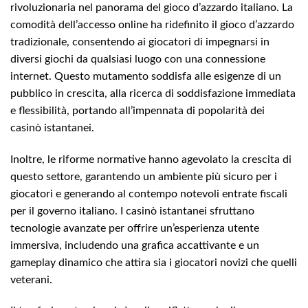
rivoluzionaria nel panorama del gioco d’azzardo italiano. La
comodità dell’accesso online ha ridefinito il gioco d’azzardo
tradizionale, consentendo ai giocatori di impegnarsi in
diversi giochi da qualsiasi luogo con una connessione
internet. Questo mutamento soddisfa alle esigenze di un
pubblico in crescita, alla ricerca di soddisfazione immediata
e flessibilità, portando all’impennata di popolarità dei
casinò istantanei.
Inoltre, le riforme normative hanno agevolato la crescita di
questo settore, garantendo un ambiente più sicuro per i
giocatori e generando al contempo notevoli entrate fiscali
per il governo italiano. I casinò istantanei sfruttano
tecnologie avanzate per offrire un’esperienza utente
immersiva, includendo una grafica accattivante e un
gameplay dinamico che attira sia i giocatori novizi che quelli
veterani.