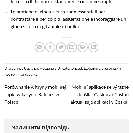
in cerca di riscontro istantaneo e outcomes rapidi.
Le pratiche di gioco sicuro sono essenziali per
contrastare il pericolo di assuefazione e incoraggiare un
gioco sicuro negli ambienti online.
Эта запись была размещена в
Uncategorized
. Добавить в закладки
постоянная ссылка
.
Porównanie witryny mobilnej
Mobilní aplikace se výrazně
i apki w kasynie Rainbet w
zlepšila. Casinova Casino
Polsce
aktualizuje aplikaci v Česku.
Залишити відповідь