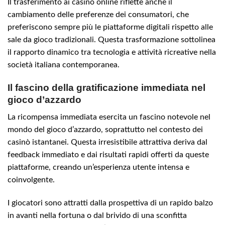
Il trasferimento ai casinò online riflette anche il
cambiamento delle preferenze dei consumatori, che
preferiscono sempre più le piattaforme digitali rispetto alle
sale da gioco tradizionali. Questa trasformazione sottolinea
il rapporto dinamico tra tecnologia e attività ricreative nella
società italiana contemporanea.
Il fascino della gratificazione immediata nel
gioco d’azzardo
La ricompensa immediata esercita un fascino notevole nel
mondo del gioco d’azzardo, soprattutto nel contesto dei
casinò istantanei. Questa irresistibile attrattiva deriva dal
feedback immediato e dai risultati rapidi offerti da queste
piattaforme, creando un’esperienza utente intensa e
coinvolgente.
I giocatori sono attratti dalla prospettiva di un rapido balzo
in avanti nella fortuna o dal brivido di una sconfitta