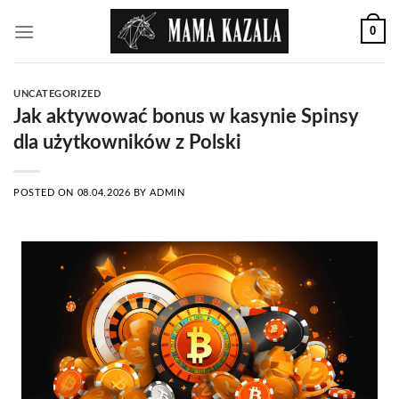
Skip
0
to
content
UNCATEGORIZED
Jak aktywować bonus w kasynie Spinsy
dla użytkowników z Polski
POSTED ON
08.04.2026
BY
ADMIN