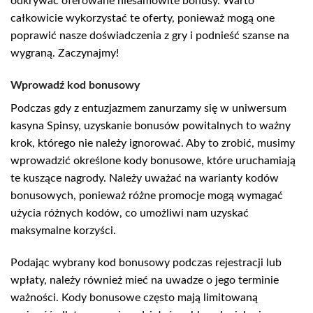
odkrywać oferowane niesamowite bonusy. Warto
całkowicie wykorzystać te oferty, ponieważ mogą one
poprawić nasze doświadczenia z gry i podnieść szanse na
wygraną. Zaczynajmy!
Wprowadź kod bonusowy
Podczas gdy z entuzjazmem zanurzamy się w uniwersum
kasyna Spinsy, uzyskanie bonusów powitalnych to ważny
krok, którego nie należy ignorować. Aby to zrobić, musimy
wprowadzić określone kody bonusowe, które uruchamiają
te kuszące nagrody. Należy uważać na warianty kodów
bonusowych, ponieważ różne promocje mogą wymagać
użycia różnych kodów, co umożliwi nam uzyskać
maksymalne korzyści.
Podając wybrany kod bonusowy podczas rejestracji lub
wpłaty, należy również mieć na uwadze o jego terminie
ważności. Kody bonusowe często mają limitowaną