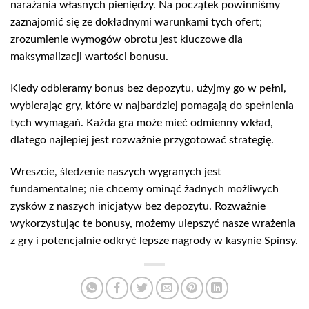
narażania własnych pieniędzy. Na początek powinniśmy
zaznajomić się ze dokładnymi warunkami tych ofert;
zrozumienie wymogów obrotu jest kluczowe dla
maksymalizacji wartości bonusu.
Kiedy odbieramy bonus bez depozytu, użyjmy go w pełni,
wybierając gry, które w najbardziej pomagają do spełnienia
tych wymagań. Każda gra może mieć odmienny wkład,
dlatego najlepiej jest rozważnie przygotować strategię.
Wreszcie, śledzenie naszych wygranych jest
fundamentalne; nie chcemy ominąć żadnych możliwych
zysków z naszych inicjatyw bez depozytu. Rozważnie
wykorzystując te bonusy, możemy ulepszyć nasze wrażenia
z gry i potencjalnie odkryć lepsze nagrody w kasynie Spinsy.