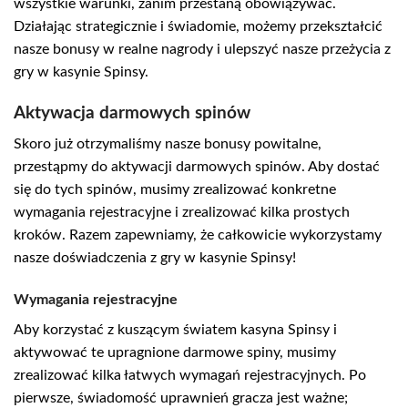
wszystkie warunki, zanim przestaną obowiązywać.
Działając strategicznie i świadomie, możemy przekształcić
nasze bonusy w realne nagrody i ulepszyć nasze przeżycia z
gry w kasynie Spinsy.
Aktywacja darmowych spinów
Skoro już otrzymaliśmy nasze bonusy powitalne,
przestąpmy do aktywacji darmowych spinów. Aby dostać
się do tych spinów, musimy zrealizować konkretne
wymagania rejestracyjne i zrealizować kilka prostych
kroków. Razem zapewniamy, że całkowicie wykorzystamy
nasze doświadczenia z gry w kasynie Spinsy!
Wymagania rejestracyjne
Aby korzystać z kuszącym światem kasyna Spinsy i
aktywować te upragnione darmowe spiny, musimy
zrealizować kilka łatwych wymagań rejestracyjnych. Po
pierwsze, świadomość uprawnień gracza jest ważne;