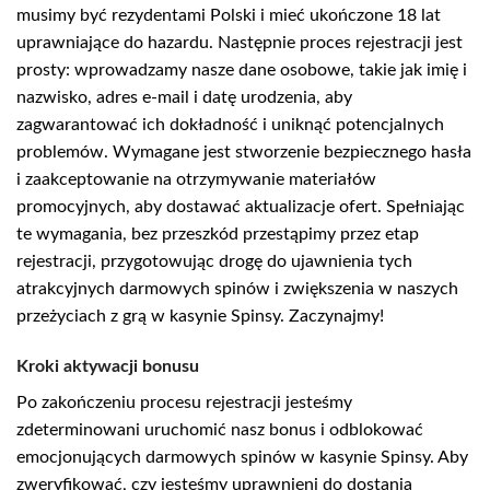
musimy być rezydentami Polski i mieć ukończone 18 lat
uprawniające do hazardu. Następnie proces rejestracji jest
prosty: wprowadzamy nasze dane osobowe, takie jak imię i
nazwisko, adres e-mail i datę urodzenia, aby
zagwarantować ich dokładność i uniknąć potencjalnych
problemów. Wymagane jest stworzenie bezpiecznego hasła
i zaakceptowanie na otrzymywanie materiałów
promocyjnych, aby dostawać aktualizacje ofert. Spełniając
te wymagania, bez przeszkód przestąpimy przez etap
rejestracji, przygotowując drogę do ujawnienia tych
atrakcyjnych darmowych spinów i zwiększenia w naszych
przeżyciach z grą w kasynie Spinsy. Zaczynajmy!
Kroki aktywacji bonusu
Po zakończeniu procesu rejestracji jesteśmy
zdeterminowani uruchomić nasz bonus i odblokować
emocjonujących darmowych spinów w kasynie Spinsy. Aby
zweryfikować, czy jesteśmy uprawnieni do dostania