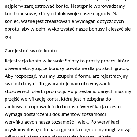
najpierw zarejestrować konto. Następnie wprowadzamy
kod bonusowy, który odblokowuje nasze nagrody. Na
koniec, ważne jest zrealizowanie wymagań dotyczących
obrotu, aby w pełni wykorzystać nasze bonusy i cieszyć się
grą!
Zarejestruj swoje konto
Rejestracja konta w kasynie Spinsy to prosty proces, który
otwiera ekscytujące bonusy powitalne dla polskich graczy.
Aby rozpocząć, musimy uzupełnić formularz rejestracyjny
swoimi danymi. To gwarantuje nam otrzymywanie
stosownych ofert i promocji. Po przesłaniu danych musimy
przejść weryfikację konta, która jest niezbędna do
zachowania uprawnień do bonusu. Weryfikacja często
wymaga dostarczeniu dokumentów tożsamości
weryfikujących naszą tożsamość i wiek. Po weryfikacji
uzyskamy dostęp do naszego konta i będziemy mogli zacząć