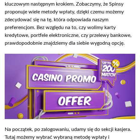
kluczowym następnym krokiem. Zobaczymy, że Spinsy
proponuje wiele metody wpłaty, dzięki czemu możemy
zdecydować się na tę, która odpowiada naszym
preferencjom. Bez względu na to, czy wolimy karty
kredytowe, portfele elektroniczne, czy przelewy bankowe,
prawdopodobnie znajdziemy dla siebie wygodną opcję.
Na początek, po zalogowaniu, udamy się do sekcji kasjera.
Tutaj możemy wybrać wybraną metodę wpłaty i