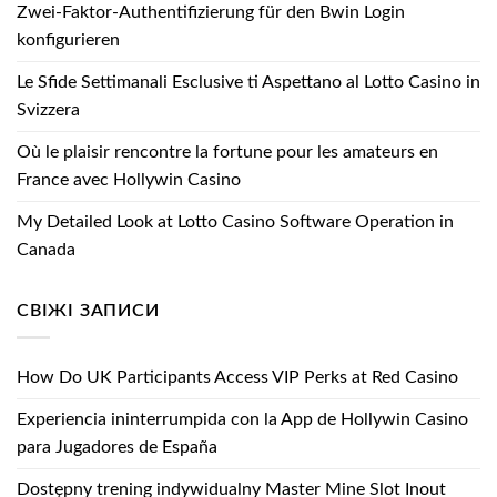
Zwei-Faktor-Authentifizierung für den Bwin Login
konfigurieren
Le Sfide Settimanali Esclusive ti Aspettano al Lotto Casino in
Svizzera
Où le plaisir rencontre la fortune pour les amateurs en
France avec Hollywin Casino
My Detailed Look at Lotto Casino Software Operation in
Canada
СВІЖІ ЗАПИСИ
How Do UK Participants Access VIP Perks at Red Casino
Experiencia ininterrumpida con la App de Hollywin Casino
para Jugadores de España
Dostępny trening indywidualny Master Mine Slot Inout