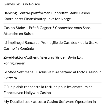
Games Skills w Polsce
Banking Central-plattformen Opprettet Stake Casino
Koordinerer Finansknutepunkt for Norge
Casino Stake – Prêt à Gagner ? Connectez-vous Sans
Attendre en Suisse
Îți Împlinești Banca cu Promoțiile de Cashback de la Stake
Casino în România
Zwei-Faktor-Authentifizierung für den Bwin Login
konfigurieren
Le Sfide Settimanali Esclusive ti Aspettano al Lotto Casino in
Svizzera
Où le plaisir rencontre la fortune pour les amateurs en
France avec Hollywin Casino
My Detailed Look at Lotto Casino Software Operation in