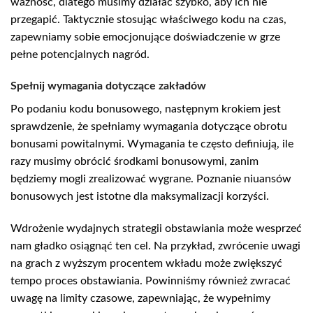
ważność, dlatego musimy działać szybko, aby ich nie
przegapić. Taktycznie stosując właściwego kodu na czas,
zapewniamy sobie emocjonujące doświadczenie w grze
pełne potencjalnych nagród.
Spełnij wymagania dotyczące zakładów
Po podaniu kodu bonusowego, następnym krokiem jest
sprawdzenie, że spełniamy wymagania dotyczące obrotu
bonusami powitalnymi. Wymagania te często definiują, ile
razy musimy obrócić środkami bonusowymi, zanim
będziemy mogli zrealizować wygrane. Poznanie niuansów
bonusowych jest istotne dla maksymalizacji korzyści.
Wdrożenie wydajnych strategii obstawiania może wesprzeć
nam gładko osiągnąć ten cel. Na przykład, zwrócenie uwagi
na grach z wyższym procentem wkładu może zwiększyć
tempo proces obstawiania. Powinniśmy również zwracać
uwagę na limity czasowe, zapewniając, że wypełnimy