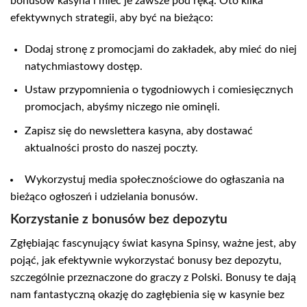
bonusów kasyna i mieć je zawsze pod ręką. Oto kilka
efektywnych strategii, aby być na bieżąco:
Dodaj stronę z promocjami do zakładek, aby mieć do niej
natychmiastowy dostęp.
Ustaw przypomnienia o tygodniowych i comiesięcznych
promocjach, abyśmy niczego nie ominęli.
Zapisz się do newslettera kasyna, aby dostawać
aktualności prosto do naszej poczty.
Wykorzystuj media społecznościowe do ogłaszania na
bieżąco ogłoszeń i udzielania bonusów.
Korzystanie z bonusów bez depozytu
Zgłębiając fascynujący świat kasyna Spinsy, ważne jest, aby
pojąć, jak efektywnie wykorzystać bonusy bez depozytu,
szczególnie przeznaczone do graczy z Polski. Bonusy te dają
nam fantastyczną okazję do zagłębienia się w kasynie bez