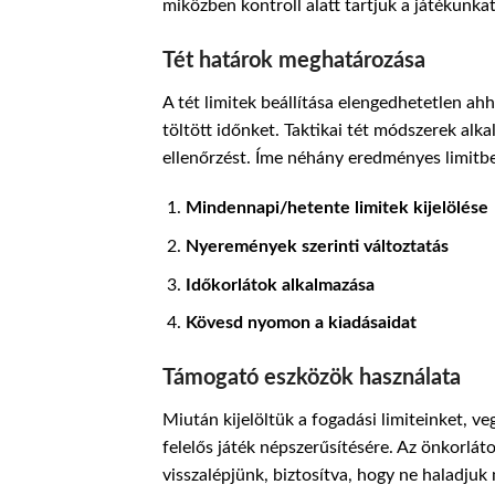
miközben kontroll alatt tartjuk a játékunkat
Tét határok meghatározása
A tét limitek beállítása elengedhetetlen a
töltött időnket. Taktikai tét módszerek al
ellenőrzést. Íme néhány eredményes limitbe
Mindennapi/hetente limitek kijelölése
Nyeremények szerinti változtatás
Időkorlátok alkalmazása
Kövesd nyomon a kiadásaidat
Támogató eszközök használata
Miután kijelöltük a fogadási limiteinket, 
felelős játék népszerűsítésére. Az önkorlá
visszalépjünk, biztosítva, hogy ne haladjuk