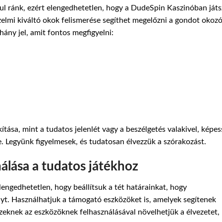
ul ránk, ezért elengedhetetlen, hogy a DudeSpin Kaszinóban ját
rzelmi kiváltó okok felismerése segíthet megelőzni a gondot okoz
ány jel, amit fontos megfigyelni:
ása, mint a tudatos jelenlét vagy a beszélgetés valakivel, képes
. Legyünk figyelmesek, és tudatosan élvezzük a szórakozást.
álása a tudatos játékhoz
ngedhetetlen, hogy beállítsuk a tét határainkat, hogy
nyt. Használhatjuk a támogató eszközöket is, amelyek segítenek
zeknek az eszközöknek felhasználásával növelhetjük a élvezetet,