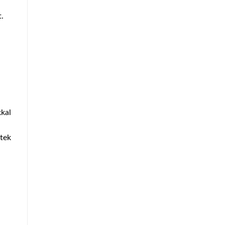
t.
kal
etek