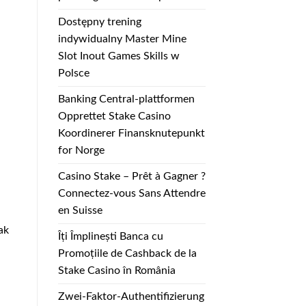
Dostępny trening
indywidualny Master Mine
Slot Inout Games Skills w
Polsce
Banking Central-plattformen
Opprettet Stake Casino
Koordinerer Finansknutepunkt
for Norge
Casino Stake – Prêt à Gagner ?
Connectez-vous Sans Attendre
en Suisse
ak
Îți Împlinești Banca cu
Promoțiile de Cashback de la
Stake Casino în România
Zwei-Faktor-Authentifizierung