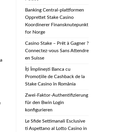
Banking Central-plattformen
Opprettet Stake Casino
Koordinerer Finansknutepunkt
for Norge
Casino Stake – Prêt à Gagner ?
Connectez-vous Sans Attendre
en Suisse
 a
Îți Împlinești Banca cu
Promoțiile de Cashback de la
Stake Casino în România
Zwei-Faktor-Authentifizierung
für den Bwin Login
e
konfigurieren
Le Sfide Settimanali Esclusive
ti Aspettano al Lotto Casino in