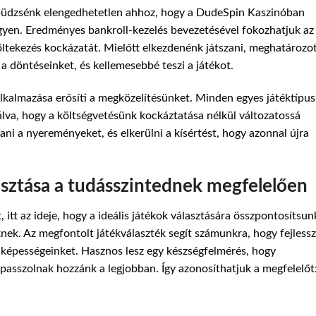
büdzsénk elengedhetetlen ahhoz, hogy a DudeSpin Kaszinóban
 legyen. Eredményes bankroll-kezelés bevezetésével fokozhatjuk az
ltekezés kockázatát. Mielőtt elkezdenénk játszani, meghatározot
i a döntéseinket, és kellemesebbé teszi a játékot.
alkalmazása erősíti a megközelítésünket. Minden egyes játéktípus
álva, hogy a költségvetésünk kockáztatása nélkül változatossá
ni a nyereményeket, és elkerülni a kísértést, hogy azonnal újra
asztása a tudásszintednek megfelelően
tt az ideje, hogy a ideális játékok választására összpontosítsun
knek. Az megfontolt játékválaszték segít számunkra, hogy fejless
 képességeinket. Hasznos lesz egy készségfelmérés, hogy
 passzolnak hozzánk a legjobban. Így azonosíthatjuk a megfelelőt