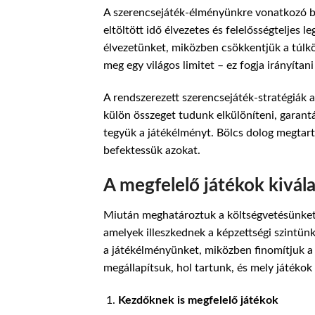
A szerencsejáték-élményünkre vonatkozó 
eltöltött idő élvezetes és felelősségteljes
élvezetünket, miközben csökkentjük a túlkö
meg egy világos limitet – ez fogja irányítan
A rendszerezett szerencsejáték-stratégiák 
külön összeget tudunk elkülöníteni, garant
tegyük a játékélményt. Bölcs dolog megtarta
befektessük azokat.
A megfelelő játékok kivál
Miután meghatároztuk a költségvetésünket, i
amelyek illeszkednek a képzettségi szintün
a játékélményünket, miközben finomítjuk a
megállapítsuk, hol tartunk, és mely játékok
Kezdőknek is megfelelő játékok