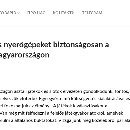
ТОВАРІВ
ПРО НАС
КОНТАКТИ
TELEGRAM
 és nyerőgépeket biztonságosan a
agyarországon
ágon asztali játékok és slotok élvezetén gondolkodunk, fontos,
elyezzük előtérbe. Egy egyértelmű költségvetés kialakításával és
l fokozhatjuk az élményt. A játékok kiválasztásakor a
Van még mit felfedezni a felelős játékgyakorlatokról, amelyek
erülni a általános buktatókat. Vizsgáljunk meg közelebbről pár al