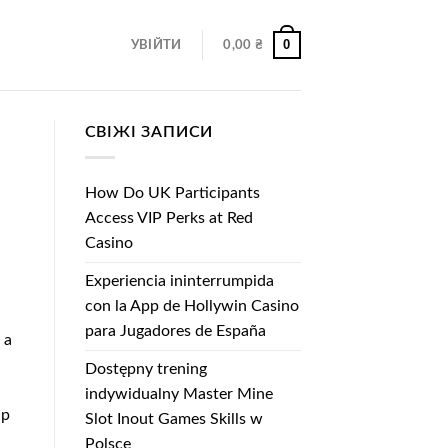
0
УВІЙТИ
0,00
₴
СВІЖІ ЗАПИСИ
How Do UK Participants
Access VIP Perks at Red
Casino
Experiencia ininterrumpida
con la App de Hollywin Casino
para Jugadores de España
 a
Dostępny trening
indywidualny Master Mine
ap
Slot Inout Games Skills w
Polsce