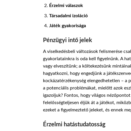
Érzelmi válaszok
Társadalmi izoláció
Játék gyakorisága
Pénzügyi intő jelek
A viselkedésbeli változások felismerése cs
gyakorlatainkra is oda kell figyelnünk. A 
vagy elveszítünk; a költekezésünk mintáinak
hagyatkozni, hogy engedjünk a játékszenved
kockázatérzékenység elengedhetetlen – a p
a potenciális problémákat, mielőtt azok esz
igazoljuk? Fontos, hogy világos nézőpontot
felelősségteljesen éljük át a játékot, mikö
ezeket a figyelmeztető jeleket, és ennek me
Érzelmi hatástudatosság