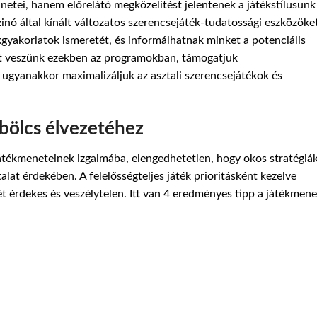
etei, hanem előrelátó megközelítést jelentenek a játékstílusunk
zinó által kínált változatos szerencsejáték-tudatossági eszközöke
tékgyakorlatok ismeretét, és informálhatnak minket a potenciális
szt veszünk ezekben az programokban, támogatjuk
t, ugyanakkor maximalizáljuk az asztali szerencsejátékok és
bölcs élvezetéhez
tékmeneteinek izgalmába, elengedhetetlen, hogy okos stratégiák
alat érdekében. A felelősségteljes játék prioritásként kezelve
ét érdekes és veszélytelen. Itt van 4 eredményes tipp a játékmen