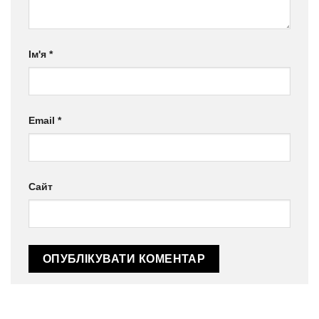
Ім'я
*
Email
*
Сайт