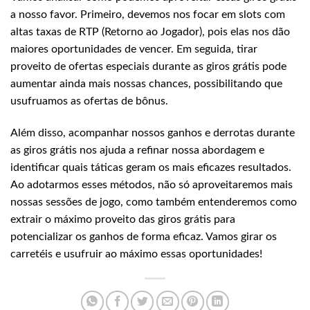
a nosso favor. Primeiro, devemos nos focar em slots com
altas taxas de RTP (Retorno ao Jogador), pois elas nos dão
maiores oportunidades de vencer. Em seguida, tirar
proveito de ofertas especiais durante as giros grátis pode
aumentar ainda mais nossas chances, possibilitando que
usufruamos as ofertas de bônus.
Além disso, acompanhar nossos ganhos e derrotas durante
as giros grátis nos ajuda a refinar nossa abordagem e
identificar quais táticas geram os mais eficazes resultados.
Ao adotarmos esses métodos, não só aproveitaremos mais
nossas sessões de jogo, como também entenderemos como
extrair o máximo proveito das giros grátis para
potencializar os ganhos de forma eficaz. Vamos girar os
carretéis e usufruir ao máximo essas oportunidades!