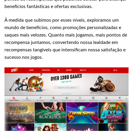
benefícios fantásticas e ofertas exclusivas.
À medida que subimos por esses níveis, exploramos um
mundo de benefícios, como promoções personalizadas e
saques mais velozes. Quanto mais jogamos, mais pontos de
recompensa juntamos, convertendo nossa lealdade em
recompensas tangíveis que intensificam nossa satisfação e
sucesso nos jogos.