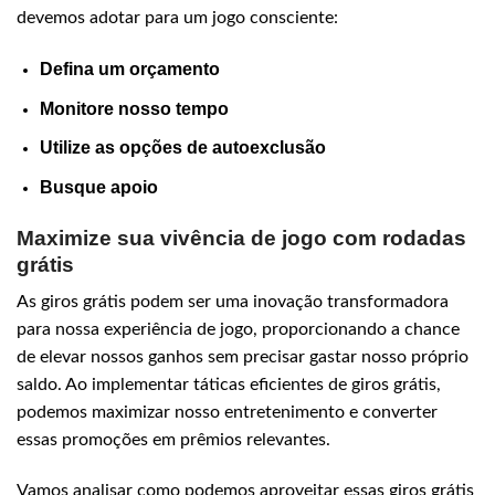
devemos adotar para um jogo consciente:
Defina um orçamento
Monitore nosso tempo
Utilize as opções de autoexclusão
Busque apoio
Maximize sua vivência de jogo com rodadas
grátis
As giros grátis podem ser uma inovação transformadora
para nossa experiência de jogo, proporcionando a chance
de elevar nossos ganhos sem precisar gastar nosso próprio
saldo. Ao implementar táticas eficientes de giros grátis,
podemos maximizar nosso entretenimento e converter
essas promoções em prêmios relevantes.
Vamos analisar como podemos aproveitar essas giros grátis