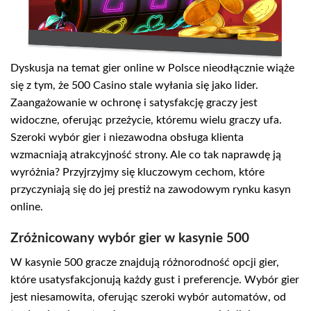
Dyskusja na temat gier online w Polsce nieodłącznie wiąże
się z tym, że
500
Casino stale wyłania się jako lider.
Zaangażowanie w ochronę i satysfakcję graczy jest
widoczne, oferując przeżycie, któremu wielu graczy ufa.
Szeroki wybór gier i niezawodna obsługa klienta
wzmacniają atrakcyjność strony. Ale co tak naprawdę ją
wyróżnia? Przyjrzyjmy się kluczowym cechom, które
przyczyniają się do jej prestiż na zawodowym rynku kasyn
online.
Zróżnicowany wybór gier w kasynie 500
W kasynie 500 gracze znajdują różnorodność opcji gier,
które usatysfakcjonują każdy gust i preferencje. Wybór gier
jest niesamowita, oferując szeroki wybór automatów, od