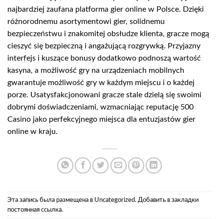
najbardziej zaufana platforma gier online w Polsce. Dzięki
różnorodnemu asortymentowi gier, solidnemu
bezpieczeństwu i znakomitej obsłudze klienta, gracze mogą
cieszyć się bezpieczną i angażującą rozgrywką. Przyjazny
interfejs i kuszące bonusy dodatkowo podnoszą wartość
kasyna, a możliwość gry na urządzeniach mobilnych
gwarantuje możliwość gry w każdym miejscu i o każdej
porze. Usatysfakcjonowani gracze stale dzielą się swoimi
dobrymi doświadczeniami, wzmacniając reputację 500
Casino jako perfekcyjnego miejsca dla entuzjastów gier
online w kraju.
Эта запись была размещена в
Uncategorized
. Добавить в закладки
постоянная ссылка
.