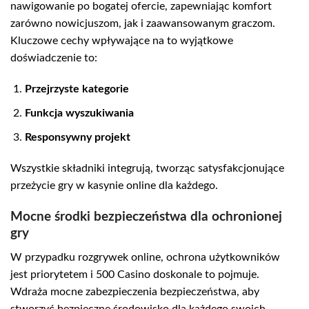
nawigowanie po bogatej ofercie, zapewniając komfort
zarówno nowicjuszom, jak i zaawansowanym graczom.
Kluczowe cechy wpływające na to wyjątkowe
doświadczenie to:
Przejrzyste kategorie
Funkcja wyszukiwania
Responsywny projekt
Wszystkie składniki integrują, tworząc satysfakcjonujące
przeżycie gry w kasynie online dla każdego.
Mocne środki bezpieczeństwa dla ochronionej
gry
W przypadku rozgrywek online, ochrona użytkowników
jest priorytetem i 500 Casino doskonale to pojmuje.
Wdraża mocne zabezpieczenia bezpieczeństwa, aby
stworzyć bezpieczne środowisko dla każdego swoich