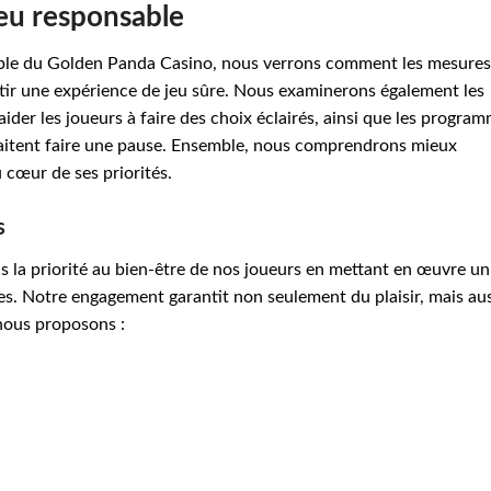
jeu responsable
nsable du Golden Panda Casino, nous verrons comment les mesures
tir une expérience de jeu sûre. Nous examinerons également les
der les joueurs à faire des choix éclairés, ainsi que les progra
aitent faire une pause. Ensemble, nous comprendrons mieux
 cœur de ses priorités.
s
la priorité au bien-être de nos joueurs en mettant en œuvre un
s. Notre engagement garantit non seulement du plaisir, mais aus
nous proposons :