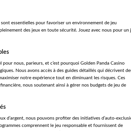
ont essentielles pour favoriser un environnement de jeu
 pleinement des jeux en toute sécurité. Jouez avec nous pour un 
bles
l pour nous, parieurs, et c’est pourquoi Golden Panda Casino
ques. Nous avons accès à des guides détaillés qui décrivent de
 maximiser notre expérience tout en diminuant les risques. Ces
 financière, nous soutenant ainsi à gérer nos budgets de jeu de
sés
eux d’argent, nous pouvons profiter des initiatives d’auto-exclus
ogrammes comprennent le jeu responsable et fournissent de