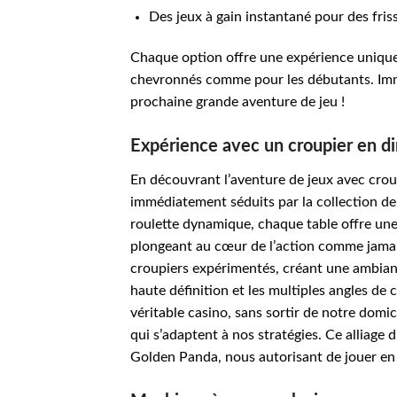
Des jeux à gain instantané pour des fri
Chaque option offre une expérience unique,
chevronnés comme pour les débutants. Imme
prochaine grande aventure de jeu !
Expérience avec un croupier en di
En découvrant l’aventure de jeux avec cro
immédiatement séduits par la collection de 
roulette dynamique, chaque table offre une 
plongeant au cœur de l’action comme jama
croupiers expérimentés, créant une ambiance
haute définition et les multiples angles de
véritable casino, sans sortir de notre domic
qui s’adaptent à nos stratégies. Ce alliage 
Golden Panda, nous autorisant de jouer en 