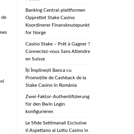
Banking Central-plattformen
 de
Opprettet Stake Casino
Koordinerer Finansknutepunkt
mmes
for Norge
Casino Stake – Prêt à Gagner ?
Connectez-vous Sans Attendre
en Suisse
Îți Împlinești Banca cu
Promoțiile de Cashback de la
si
Stake Casino în România
Zwei-Faktor-Authentifizierung
für den Bwin Login
konfigurieren
Le Sfide Settimanali Esclusive
ti Aspettano al Lotto Casino in