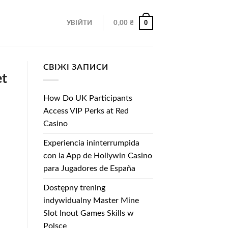
0
УВІЙТИ
0,00
₴
СВІЖІ ЗАПИСИ
et
How Do UK Participants
Access VIP Perks at Red
Casino
Experiencia ininterrumpida
con la App de Hollywin Casino
para Jugadores de España
Dostępny trening
indywidualny Master Mine
Slot Inout Games Skills w
Polsce