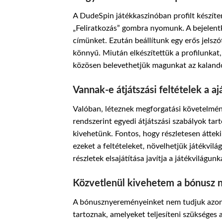
A DudeSpin játékkaszinóban profilt készíten
„Feliratkozás” gombra nyomunk. A bejelent
címünket. Ezután beállítunk egy erős jelszó
könnyű. Miután elkészítettük a profilunkat
közösen belevethetjük magunkat az kalando
Vannak-e átjátszási feltételek a 
Valóban, léteznek megforgatási követelmé
rendszerint egyedi átjátszási szabályok tar
kivehetünk. Fontos, hogy részletesen átteki
ezeket a feltételeket, növelhetjük játékvil
részletek elsajátítása javítja a játékvilágunk
Közvetlenül kivehetem a bónusz
A bónusznyereményeinket nem tudjuk azonnal
tartoznak, amelyeket teljesíteni szükséges