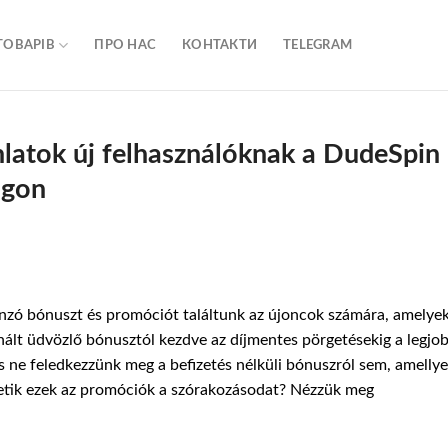
ТОВАРІВ
ПРО НАС
КОНТАКТИ
TELEGRAM
nlatok új felhasználóknak a DudeSpin
ágon
zó bónuszt és promóciót találtunk az újoncok számára, amelye
ínált üdvözlő bónusztól kezdve az díjmentes pörgetésekig a legjo
s ne feledkezzünk meg a befizetés nélküli bónuszról sem, amellye
hetik ezek az promóciók a szórakozásodat? Nézzük meg