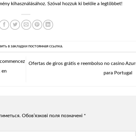
mény kihasználásához. Szóval hozzuk ki belőle a legtöbbet!
вить в закладки
постоянная ссылка
.
t commencez
Ofertas de giros grátis e reembolso no casino Azur
x en
para Portugal
тиметься.
Обов’язкові поля позначені
*