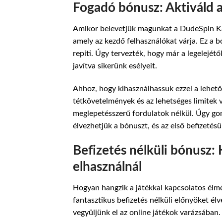
Fogadó bónusz: Aktiváld a
Amikor belevetjük magunkat a DudeSpin Kas
amely az kezdő felhasználókat várja. Ez a 
repíti. Úgy tervezték, hogy már a legelejét
javítva sikerünk esélyeit.
Ahhoz, hogy kihasználhassuk ezzel a lehetős
tétkövetelmények és az lehetséges limitek v
meglepetésszerű fordulatok nélkül. Úgy gon
élvezhetjük a bónuszt, és az első befizetés
Befizetés nélküli bónusz: K
elhasználnál
Hogyan hangzik a játékkal kapcsolatos élm
fantasztikus befizetés nélküli előnyöket él
vegyüljünk el az online játékok varázsába