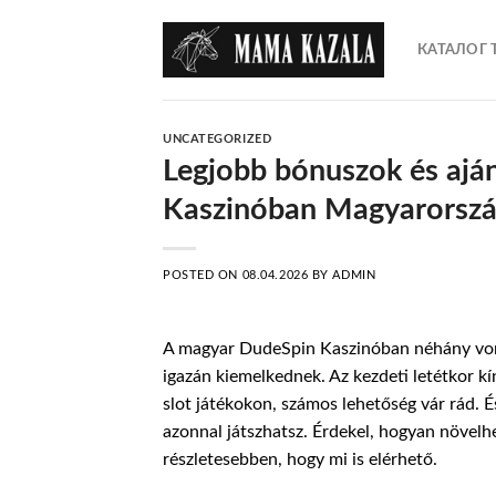
Skip
to
КАТАЛОГ 
content
UNCATEGORIZED
Legjobb bónuszok és ajá
Kaszinóban Magyarorsz
POSTED ON
08.04.2026
BY
ADMIN
A magyar
DudeSpin
Kaszinóban néhány von
igazán kiemelkednek. Az kezdeti letétkor k
slot játékokon, számos lehetőség vár rád. É
azonnal játszhatsz. Érdekel, hogyan növel
részletesebben, hogy mi is elérhető.