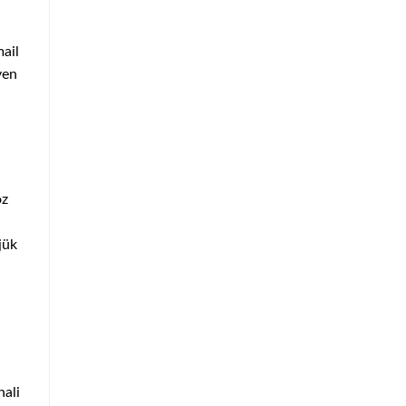
ail
yen
oz
jük
nali