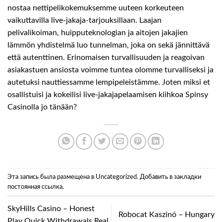
nostaa nettipelikokemuksemme uuteen korkeuteen
vaikuttavilla live-jakaja-tarjouksillaan. Laajan
pelivalikoiman, huipputeknologian ja aitojen jakajien
lämmön yhdistelmä luo tunnelman, joka on sekä jännittävä
että autenttinen. Erinomaisen turvallisuuden ja reagoivan
asiakastuen ansiosta voimme tuntea olomme turvalliseksi ja
autetuksi nauttiessamme lempipeleistämme. Joten miksi et
osallistuisi ja kokeilisi live-jakajapelaamisen kiihkoa Spinsy
Casinolla jo tänään?
Эта запись была размещена в
Uncategorized
. Добавить в закладки
постоянная ссылка
.
SkyHills Casino – Honest
Robocat Kaszinó – Hungary
Play Quick Withdrawals Real