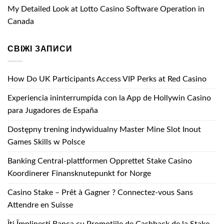
My Detailed Look at Lotto Casino Software Operation in
Canada
СВІЖІ ЗАПИСИ
How Do UK Participants Access VIP Perks at Red Casino
Experiencia ininterrumpida con la App de Hollywin Casino
para Jugadores de España
Dostępny trening indywidualny Master Mine Slot Inout
Games Skills w Polsce
Banking Central-plattformen Opprettet Stake Casino
Koordinerer Finansknutepunkt for Norge
Casino Stake – Prêt à Gagner ? Connectez-vous Sans
Attendre en Suisse