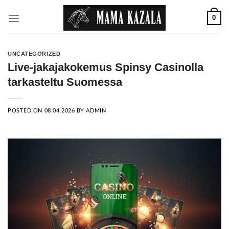
Skip
0
to
content
UNCATEGORIZED
Live-jakajakokemus Spinsy Casinolla
tarkasteltu Suomessa
POSTED ON
08.04.2026
BY
ADMIN