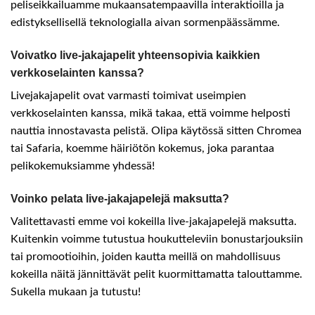
peliseikkailuamme mukaansatempaavilla interaktioilla ja
edistyksellisellä teknologialla aivan sormenpäässämme.
Voivatko live-jakajapelit yhteensopivia kaikkien
verkkoselainten kanssa?
Livejakajapelit ovat varmasti toimivat useimpien
verkkoselainten kanssa, mikä takaa, että voimme helposti
nauttia innostavasta pelistä. Olipa käytössä sitten Chromea
tai Safaria, koemme häiriötön kokemus, joka parantaa
pelikokemuksiamme yhdessä!
Voinko pelata live-jakajapelejä maksutta?
Valitettavasti emme voi kokeilla live-jakajapelejä maksutta.
Kuitenkin voimme tutustua houkutteleviin bonustarjouksiin
tai promootioihin, joiden kautta meillä on mahdollisuus
kokeilla näitä jännittävät pelit kuormittamatta talouttamme.
Sukella mukaan ja tutustu!