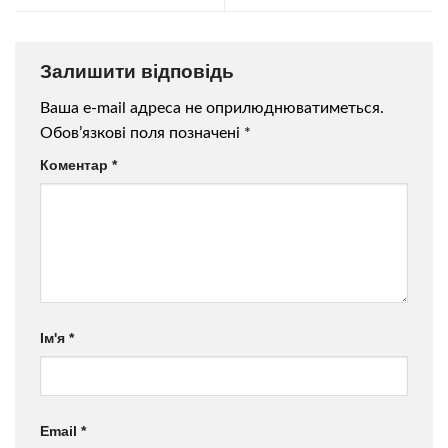
Залишити відповідь
Ваша e-mail адреса не оприлюднюватиметься.
Обов’язкові поля позначені
*
Коментар
*
Ім'я
*
Email
*