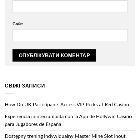
Сайт
СВІЖІ ЗАПИСИ
How Do UK Participants Access VIP Perks at Red Casino
Experiencia ininterrumpida con la App de Hollywin Casino
para Jugadores de España
Dostępny trening indywidualny Master Mine Slot Inout