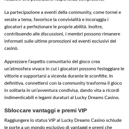
La partecipazione a eventi della community, come tornei e
serate a tema, favorisce la convivialità e incoraggia i
giocatori a perfezionare le proprie abilità. Inoltre,
contribuendo alle discussioni, i membri possono rimanere
informati sulle ultime promozioni ed eventi esclusivi del
casinò.
Apprezzare l’aspetto comunitario del gioco crea
un’atmosfera vivace in cui i giocatori possono festeggiare le
vittorie e supportarsi a vicenda durante le sconfitte. In
definitiva, connettersi con la community trasforma il gioco
in solitaria in un’avventura condivisa, dando vita a ricordi
indimenticabili e legami duraturi al Lucky Dreams Casino.
Sbloccare vantaggi e premi VIP
Raggiungere lo status VIP al Lucky Dreams Casino schiude
le porte a un mondo esclusivo di vantaggi e premi che