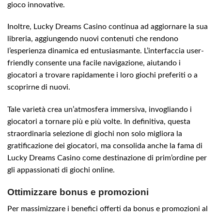
gioco innovative.
Inoltre, Lucky Dreams Casino continua ad aggiornare la sua
libreria, aggiungendo nuovi contenuti che rendono
l’esperienza dinamica ed entusiasmante. L’interfaccia user-
friendly consente una facile navigazione, aiutando i
giocatori a trovare rapidamente i loro giochi preferiti o a
scoprirne di nuovi.
Tale varietà crea un’atmosfera immersiva, invogliando i
giocatori a tornare più e più volte. In definitiva, questa
straordinaria selezione di giochi non solo migliora la
gratificazione dei giocatori, ma consolida anche la fama di
Lucky Dreams Casino come destinazione di prim’ordine per
gli appassionati di giochi online.
Ottimizzare bonus e promozioni
Per massimizzare i benefici offerti da bonus e promozioni al