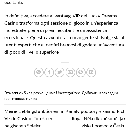
eccitanti.
In definitiva, accedere ai vantaggi VIP del Lucky Dreams
Casino trasforma ogni sessione di gioco in un’esperienza
incredibile, piena di premi eccitanti e un assistenza
eccezionale. Questa avventura coinvolgente si rivolge sia ai
utenti esperti che ai neofiti bramosi di godere un’avventura
di gioco di livello superiore.
Эта запись была размещена в
Uncategorized
. Добавить в закладки
постоянная ссылка
.
Meine Lieblingsfunktionen im
Kanály podpory v kasinu Rich
Verde Casino: Top 5 der
Royal Několik způsobů, jak
belgischen Spieler
získat pomoc v Česku