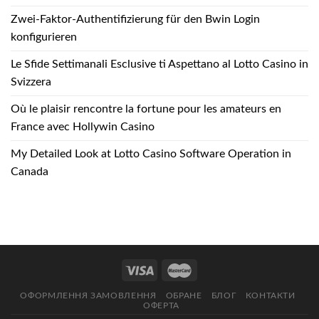
Zwei-Faktor-Authentifizierung für den Bwin Login
konfigurieren
Le Sfide Settimanali Esclusive ti Aspettano al Lotto Casino in
Svizzera
Où le plaisir rencontre la fortune pour les amateurs en
France avec Hollywin Casino
My Detailed Look at Lotto Casino Software Operation in
Canada
ОФОРМЛЕННЯ ЗАМОВЛЕННЯ
ОБРАНЕ
БЛОГ
КОНТАКТИ
ОФЕРТА