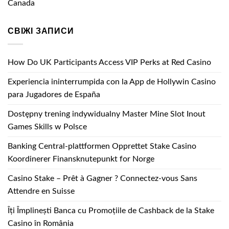
Canada
СВІЖІ ЗАПИСИ
How Do UK Participants Access VIP Perks at Red Casino
Experiencia ininterrumpida con la App de Hollywin Casino
para Jugadores de España
Dostępny trening indywidualny Master Mine Slot Inout
Games Skills w Polsce
Banking Central-plattformen Opprettet Stake Casino
Koordinerer Finansknutepunkt for Norge
Casino Stake – Prêt à Gagner ? Connectez-vous Sans
Attendre en Suisse
Îți Împlinești Banca cu Promoțiile de Cashback de la Stake
Casino în România