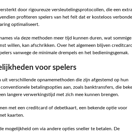
ersterkt door rigoureuze versleutelingsprotocollen, die een extr
ndien profiteren spelers van het feit dat er kosteloos verbond
aring optimaliseert.
opnames via deze methoden meer tijd kunnen duren, wat sommige
nst willen, kan afschrikken. Over het algemeen blijven creditcar
spelers vanwege de minimale drempels en het bedieningsgemak.
ijkheden voor spelers
en uit verschillende opnamemethoden die zijn afgestemd op hun
conventionele betalingsopties aan, zoals banktransfers, die bek
en langere verwerkingstijd met zich mee kunnen brengen.
emen met een creditcard of debetkaart, een bekende optie voor
met kaarten.
e mogelijkheid om via andere opties sneller te betalen. De