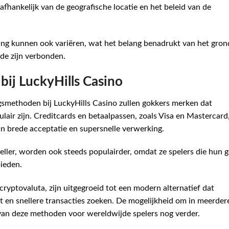
fhankelijk van de geografische locatie en het beleid van de
ng kunnen ook variëren, wat het belang benadrukt van het gron
de zijn verbonden.
bij LuckyHills Casino
gsmethoden bij LuckyHills Casino zullen gokkers merken dat
air zijn. Creditcards en betaalpassen, zoals Visa en Mastercard
 brede acceptatie en supersnelle verwerking.
ller, worden ook steeds populairder, omdat ze spelers die hun g
bieden.
ryptovaluta, zijn uitgegroeid tot een modern alternatief dat
it en snellere transacties zoeken. De mogelijkheid om in meerder
t van deze methoden voor wereldwijde spelers nog verder.