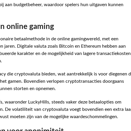
bij aan budgetbeheer, waardoor spelers hun uitgaven kunnen
in online gaming
tionaire betaalmethode in de online gamingwereld, met een
en jaren. Digitale valuta zoals Bitcoin en Ethereum hebben aan
bueerde karakter en de mogelijkheid van lagere transactiekosten
.
y die cryptovaluta bieden, wat aantrekkelijk is voor diegenen d
ns het gamen. Bovendien verlopen cryptotransacties doorgaans
 kunnen storten en opnemen.
o’s, waaronder LuckyHills, steeds vaker deze betaalopties om
. De volatiliteit van cryptovaluta voegt bovendien een extra laa
bewust moeten zijn van de mogelijke waardeschommelingen.