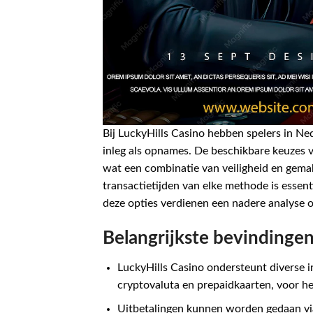
Bij LuckyHills Casino hebben spelers in Ne
inleg als opnames. De beschikbare keuzes v
wat een combinatie van veiligheid en gemak
transactietijden van elke methode is essent
deze opties verdienen een nadere analyse o
Belangrijkste bevindinge
LuckyHills Casino ondersteunt diverse i
cryptovaluta en prepaidkaarten, voor h
Uitbetalingen kunnen worden gedaan via