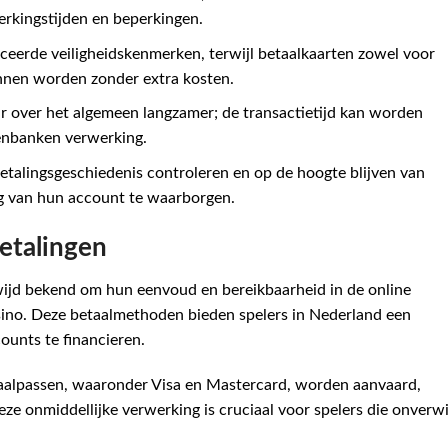
erkingstijden en beperkingen.
nceerde veiligheidskenmerken, terwijl betaalkaarten zowel voor
unnen worden zonder extra kosten.
ar over het algemeen langzamer; de transactietijd kan worden
enbanken verwerking.
talingsgeschiedenis controleren en op de hoogte blijven van
ng van hun account te waarborgen.
etalingen
wijd bekend om hun eenvoud en bereikbaarheid in de online
ino. Deze betaalmethoden bieden spelers in Nederland een
unts te financieren.
taalpassen, waaronder Visa en Mastercard, worden aanvaard,
eze onmiddellijke verwerking is cruciaal voor spelers die onverwi