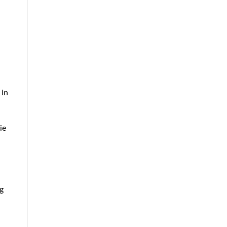
 in
ie
g