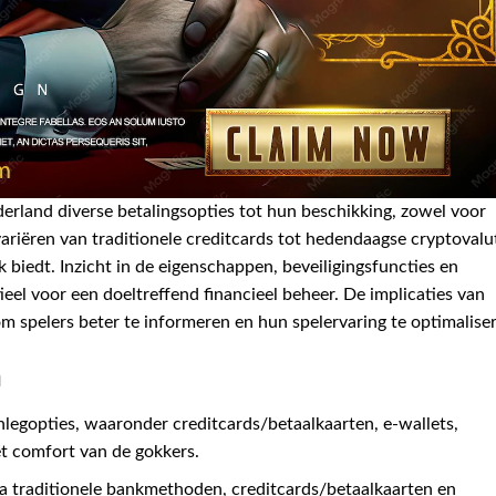
derland diverse betalingsopties tot hun beschikking, zowel voor
ariëren van traditionele creditcards tot hedendaagse cryptovalu
 biedt. Inzicht in de eigenschappen, beveiligingsfuncties en
ieel voor een doeltreffend financieel beheer. De implicaties van
m spelers beter te informeren en hun spelervaring te optimalise
n
nlegopties, waaronder creditcards/betaalkaarten, e-wallets,
et comfort van de gokkers.
 traditionele bankmethoden, creditcards/betaalkaarten en