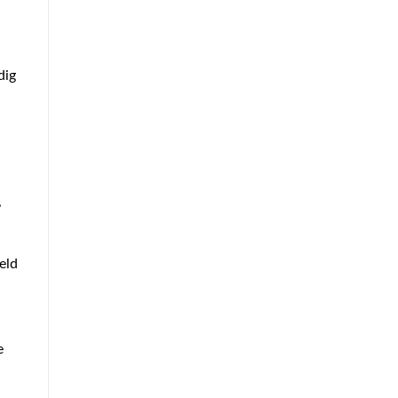
dig
,
eld
e