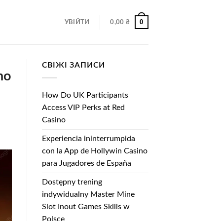
0
УВІЙТИ
0,00
₴
СВІЖІ ЗАПИСИ
no
How Do UK Participants
Access VIP Perks at Red
Casino
Experiencia ininterrumpida
con la App de Hollywin Casino
para Jugadores de España
Dostępny trening
indywidualny Master Mine
Slot Inout Games Skills w
Polsce