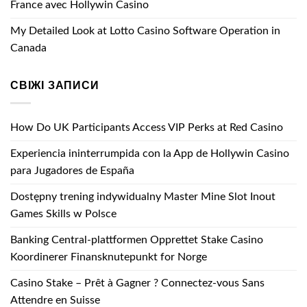
France avec Hollywin Casino
My Detailed Look at Lotto Casino Software Operation in
Canada
СВІЖІ ЗАПИСИ
How Do UK Participants Access VIP Perks at Red Casino
Experiencia ininterrumpida con la App de Hollywin Casino
para Jugadores de España
Dostępny trening indywidualny Master Mine Slot Inout
Games Skills w Polsce
Banking Central-plattformen Opprettet Stake Casino
Koordinerer Finansknutepunkt for Norge
Casino Stake – Prêt à Gagner ? Connectez-vous Sans
Attendre en Suisse