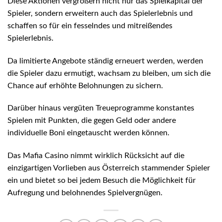
Diese Aktionen vergrößern nicht nur das Spielkapital der
Spieler, sondern erweitern auch das Spielerlebnis und
schaffen so für ein fesselndes und mitreißendes
Spielerlebnis.
Da limitierte Angebote ständig erneuert werden, werden
die Spieler dazu ermutigt, wachsam zu bleiben, um sich die
Chance auf erhöhte Belohnungen zu sichern.
Darüber hinaus vergüten Treueprogramme konstantes
Spielen mit Punkten, die gegen Geld oder andere
individuelle Boni eingetauscht werden können.
Das Mafia Casino nimmt wirklich Rücksicht auf die
einzigartigen Vorlieben aus Österreich stammender Spieler
ein und bietet so bei jedem Besuch die Möglichkeit für
Aufregung und belohnendes Spielvergnügen.