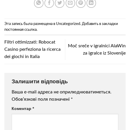
Эта запись была размещена в
Uncategorized
. Добавить в закладки
постоянная ссылка
.
Filtri ottimizzati: Robocat
Moč sreče v igralnici AlaWin
Casino perfeziona la ricerca
za igralce iz Slovenije
dei giochi in Italia
Залишити відповідь
Ваша e-mail адреса не оприлюднюватиметься.
Обов’язкові поля позначені
*
Коментар
*