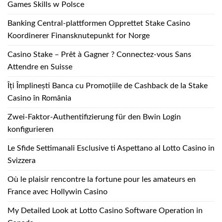
Games Skills w Polsce
Banking Central-plattformen Opprettet Stake Casino
Koordinerer Finansknutepunkt for Norge
Casino Stake – Prêt à Gagner ? Connectez-vous Sans
Attendre en Suisse
Îți Împlinești Banca cu Promoțiile de Cashback de la Stake
Casino în România
Zwei-Faktor-Authentifizierung für den Bwin Login
konfigurieren
Le Sfide Settimanali Esclusive ti Aspettano al Lotto Casino in
Svizzera
Où le plaisir rencontre la fortune pour les amateurs en
France avec Hollywin Casino
My Detailed Look at Lotto Casino Software Operation in