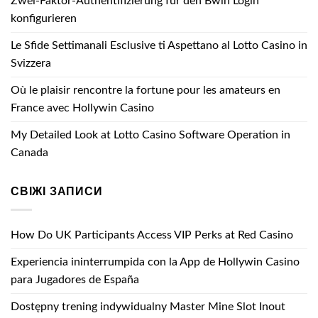
Zwei-Faktor-Authentifizierung für den Bwin Login
konfigurieren
Le Sfide Settimanali Esclusive ti Aspettano al Lotto Casino in
Svizzera
Où le plaisir rencontre la fortune pour les amateurs en
France avec Hollywin Casino
My Detailed Look at Lotto Casino Software Operation in
Canada
СВІЖІ ЗАПИСИ
How Do UK Participants Access VIP Perks at Red Casino
Experiencia ininterrumpida con la App de Hollywin Casino
para Jugadores de España
Dostępny trening indywidualny Master Mine Slot Inout