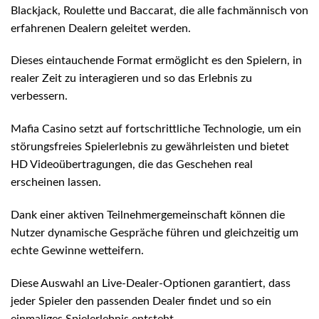
Blackjack, Roulette und Baccarat, die alle fachmännisch von
erfahrenen Dealern geleitet werden.
Dieses eintauchende Format ermöglicht es den Spielern, in
realer Zeit zu interagieren und so das Erlebnis zu
verbessern.
Mafia Casino setzt auf fortschrittliche Technologie, um ein
störungsfreies Spielerlebnis zu gewährleisten und bietet
HD Videoübertragungen, die das Geschehen real
erscheinen lassen.
Dank einer aktiven Teilnehmergemeinschaft können die
Nutzer dynamische Gespräche führen und gleichzeitig um
echte Gewinne wetteifern.
Diese Auswahl an Live-Dealer-Optionen garantiert, dass
jeder Spieler den passenden Dealer findet und so ein
einmaliges Spielerlebnis entsteht.