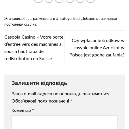
Эта запись была размещена в
Uncategorized
. Добавить в закладки
постоянная ссылка
.
Casoola Casino – Votre porte
Czy wpłacanie środków w
d’entrée vers des machines à
kasynie online Azurslot w
sous à haut taux de
Polsce jest godne zaufania?
redistribution en Suisse
Залишити відповідь
Ваша e-mail адреса не оприлюднюватиметься.
Обов’язкові поля позначені
*
Коментар
*