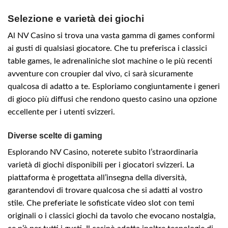
Selezione e varietà dei giochi
Al NV Casino si trova una vasta gamma di games conformi
ai gusti di qualsiasi giocatore. Che tu preferisca i classici
table games, le adrenaliniche slot machine o le più recenti
avventure con croupier dal vivo, ci sarà sicuramente
qualcosa di adatto a te. Esploriamo congiuntamente i generi
di gioco più diffusi che rendono questo casino una opzione
eccellente per i utenti svizzeri.
Diverse scelte di gaming
Esplorando NV Casino, noterete subito l’straordinaria
varietà di giochi disponibili per i giocatori svizzeri. La
piattaforma è progettata all’insegna della diversità,
garantendovi di trovare qualcosa che si adatti al vostro
stile. Che preferiate le sofisticate video slot con temi
originali o i classici giochi da tavolo che evocano nostalgia,