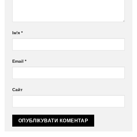
Ім'я
*
Email
*
Сайт