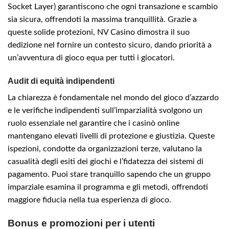
Socket Layer) garantiscono che ogni transazione e scambio
sia sicura, offrendoti la massima tranquillità. Grazie a
queste solide protezioni, NV Casino dimostra il suo
dedizione nel fornire un contesto sicuro, dando priorità a
un’avventura di gioco equa per tutti i giocatori.
Audit di equità indipendenti
La chiarezza è fondamentale nel mondo del gioco d’azzardo
e le verifiche indipendenti sull’imparzialità svolgono un
ruolo essenziale nel garantire che i casinò online
mantengano elevati livelli di protezione e giustizia. Queste
ispezioni, condotte da organizzazioni terze, valutano la
casualità degli esiti dei giochi e l’fidatezza dei sistemi di
pagamento. Puoi stare tranquillo sapendo che un gruppo
imparziale esamina il programma e gli metodi, offrendoti
maggiore fiducia nella tua esperienza di gioco.
Bonus e promozioni per i utenti