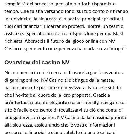
semplicità del processo, pensato per farti risparmiare
tempo. Che tu stia versando fondi sul tuo conto o ritirando
le tue vincite, la sicurezza è la nostra principale priorità: i
tuoi dati finanziari rimarranno protetti. Inoltre, un team di
assistenza specializzato è a tua disposizione per qualsiasi
richiesta. Abbraccia il futuro del gioco online con NV
Casino e sperimenta un’esperienza bancaria senza intoppi!
Overview del casino NV
Nel momento in cui si cerca di trovare la giusta avventura
di gaming online, NV Casino si distingue dalla massa,
particolarmente per i utenti in Svizzera. Noterete subito
che l’novità è al cuore della loro proposta. Grazie a
un’interfaccia utente elegante e user-friendly, navigare sul
sito è facile e consente di focalizzarvi su ciò che conta di
più: godervi con i games. NV Casino dà la massima priorità
alla sicurezza, assicurando che le vostre informazioni
personali e finanziarie siano tutelate da una tecnica di