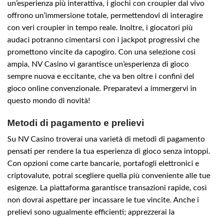
un’esperienza più interattiva, i giochi con croupier dal vivo
offrono un’immersione totale, permettendovi di interagire
con veri croupier in tempo reale. Inoltre, i giocatori più
audaci potranno cimentarsi con i jackpot progressivi che
promettono vincite da capogiro. Con una selezione così
ampia, NV Casino vi garantisce un’esperienza di gioco
sempre nuova e eccitante, che va ben oltre i confini del
gioco online convenzionale. Preparatevi a immergervi in
questo mondo di novità!
Metodi di pagamento e prelievi
Su NV Casino troverai una varietà di metodi di pagamento
pensati per rendere la tua esperienza di gioco senza intoppi.
Con opzioni come carte bancarie, portafogli elettronici e
criptovalute, potrai scegliere quella più conveniente alle tue
esigenze. La piattaforma garantisce transazioni rapide, così
non dovrai aspettare per incassare le tue vincite. Anche i
prelievi sono ugualmente efficienti; apprezzerai la