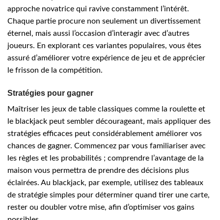
approche novatrice qui ravive constamment l’intérêt.
Chaque partie procure non seulement un divertissement
éternel, mais aussi l’occasion d’interagir avec d’autres
joueurs. En explorant ces variantes populaires, vous êtes
assuré d’améliorer votre expérience de jeu et de apprécier
le frisson de la compétition.
Stratégies pour gagner
Maîtriser les jeux de table classiques comme la roulette et
le blackjack peut sembler décourageant, mais appliquer des
stratégies efficaces peut considérablement améliorer vos
chances de gagner. Commencez par vous familiariser avec
les règles et les probabilités ; comprendre l’avantage de la
maison vous permettra de prendre des décisions plus
éclairées. Au blackjack, par exemple, utilisez des tableaux
de stratégie simples pour déterminer quand tirer une carte,
rester ou doubler votre mise, afin d’optimiser vos gains
possibles.