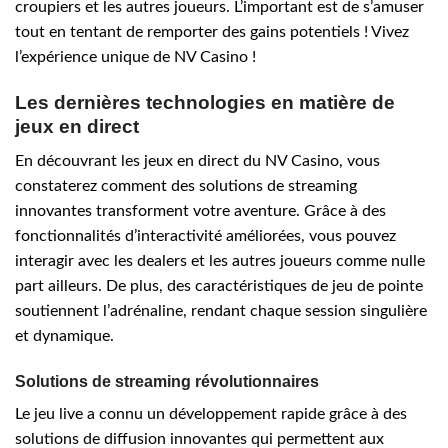
croupiers et les autres joueurs. L’important est de s’amuser
tout en tentant de remporter des gains potentiels ! Vivez
l’expérience unique de NV Casino !
Les dernières technologies en matière de
jeux en direct
En découvrant les jeux en direct du NV Casino, vous
constaterez comment des solutions de streaming
innovantes transforment votre aventure. Grâce à des
fonctionnalités d’interactivité améliorées, vous pouvez
interagir avec les dealers et les autres joueurs comme nulle
part ailleurs. De plus, des caractéristiques de jeu de pointe
soutiennent l’adrénaline, rendant chaque session singulière
et dynamique.
Solutions de streaming révolutionnaires
Le jeu live a connu un développement rapide grâce à des
solutions de diffusion innovantes qui permettent aux