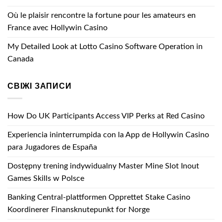
Où le plaisir rencontre la fortune pour les amateurs en
France avec Hollywin Casino
My Detailed Look at Lotto Casino Software Operation in
Canada
СВІЖІ ЗАПИСИ
How Do UK Participants Access VIP Perks at Red Casino
Experiencia ininterrumpida con la App de Hollywin Casino
para Jugadores de España
Dostępny trening indywidualny Master Mine Slot Inout
Games Skills w Polsce
Banking Central-plattformen Opprettet Stake Casino
Koordinerer Finansknutepunkt for Norge