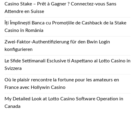
Casino Stake – Prêt à Gagner ? Connectez-vous Sans
Attendre en Suisse
Îți Împlinești Banca cu Promoțiile de Cashback de la Stake
Casino în România
Zwei-Faktor-Authentifizierung für den Bwin Login
konfigurieren
Le Sfide Settimanali Esclusive ti Aspettano al Lotto Casino in
Svizzera
Où le plaisir rencontre la fortune pour les amateurs en
France avec Hollywin Casino
My Detailed Look at Lotto Casino Software Operation in
Canada