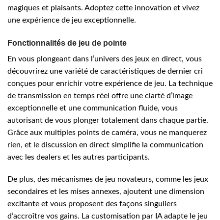
magiques et plaisants. Adoptez cette innovation et vivez
une expérience de jeu exceptionnelle.
Fonctionnalités de jeu de pointe
En vous plongeant dans l’univers des jeux en direct, vous
découvrirez une variété de caractéristiques de dernier cri
conçues pour enrichir votre expérience de jeu. La technique
de transmission en temps réel offre une clarté d’image
exceptionnelle et une communication fluide, vous
autorisant de vous plonger totalement dans chaque partie.
Grâce aux multiples points de caméra, vous ne manquerez
rien, et le discussion en direct simplifie la communication
avec les dealers et les autres participants.
De plus, des mécanismes de jeu novateurs, comme les jeux
secondaires et les mises annexes, ajoutent une dimension
excitante et vous proposent des façons singuliers
d’accroître vos gains. La customisation par IA adapte le jeu