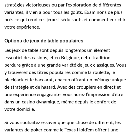
stratégies victorieuses ou par l’exploration de différentes
variantes, il y en a pour tous les goûts. Examinons de plus
près ce qui rend ces jeux si séduisants et comment enrichir
votre expérience.
Options de jeux de table populaires
Les jeux de table sont depuis longtemps un élément
essentiel des casinos, et en Belgique, cette tradition
perdure grâce à une grande variété de jeux classiques. Vous
y trouverez des titres populaires comme la roulette, le
blackjack et le baccarat, chacun offrant un mélange unique
de stratégie et de hasard. Avec des croupiers en direct et
une expérience engageante, vous aurez l’impression d’être
dans un casino dynamique, même depuis le confort de
votre domicile.
Si vous souhaitez essayer quelque chose de différent, les
variantes de poker comme le Texas Hold’em offrent une