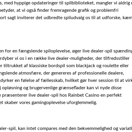
us, med hyppige opdateringer til spilbiblioteket, mangler vi aldrig
betyder, at vi også finder fremragende grafik og problemfri
ort sagt inviterer det udbredte spiludvalg os til at udforske, kæ
 for en fængslende spiloplevelse, øger live dealer-spil spændi
dyber vi os i en række live dealer-muligheder, der tilfredsstiller
 tiltrukket af klassiske bordspil som blackjack og roulette eller
gslende atmosfære, der genereres af professionelle dealere,
 dyrker en følelse af fællesskab, hvilket gør hver session til at vir
høj opløsning og brugervenlige grænseflader kan vi nyde disse
de præsenterer live dealer-spil hos Rainbet Casino en perfekt
ket skaber vores gamingoplevelse uforglemmelig.
ealer-spil, kan intet compares med den bekvemmelighed og variat