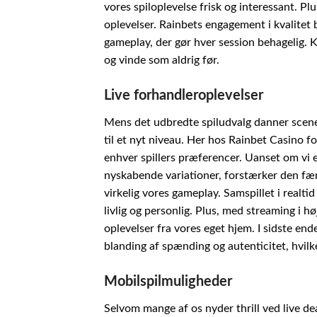
vores spiloplevelse frisk og interessant. Pl
oplevelser. Rainbets engagement i kvalitet 
gameplay, der gør hver session behagelig. K
og vinde som aldrig før.
Live forhandleroplevelser
Mens det udbredte spiludvalg danner scenen
til et nyt niveau. Her hos Rainbet Casino for
enhver spillers præferencer. Uanset om vi er
nyskabende variationer, forstærker den fæn
virkelig vores gameplay. Samspillet i realtid
livlig og personlig. Plus, med streaming i 
oplevelser fra vores eget hjem. I sidste en
blanding af spænding og autenticitet, hvil
Mobilspilmuligheder
Selvom mange af os nyder thrill ved live d