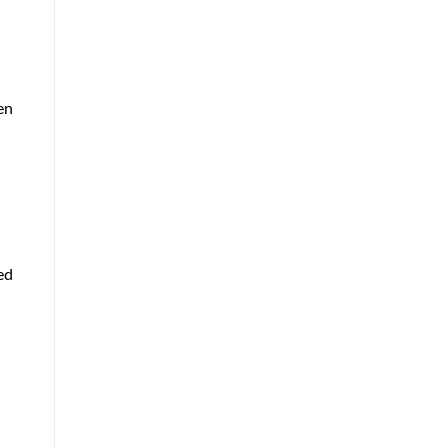
en
ed