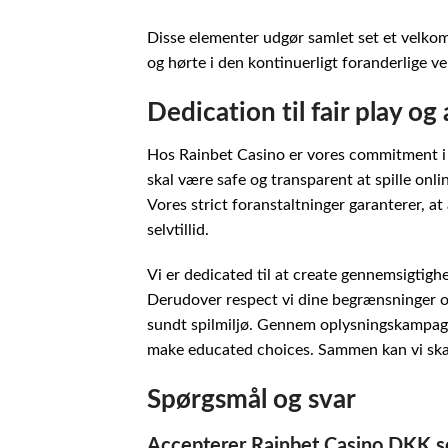
Disse elementer udgør samlet set et velkomme
og hørte i den kontinuerligt foranderlige ve
Dedication til fair play og 
Hos Rainbet Casino er vores commitment i fai
skal være safe og transparent at spille onl
Vores strict foranstaltninger garanterer, at 
selvtillid.
Vi er dedicated til at create gennemsigtighed
Derudover respect vi dine begrænsninger og 
sundt spilmiljø. Gennem oplysningskampagner
make educated choices. Sammen kan vi skabe 
Spørgsmål og svar
Accepterer Rainbet Casino DKK s