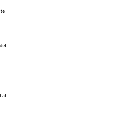
dte
 det
l at