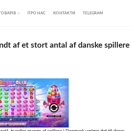
ТОВАРІВ
ПРО НАС
КОНТАКТИ
TELEGRAM
dt af et stort antal af danske spillere