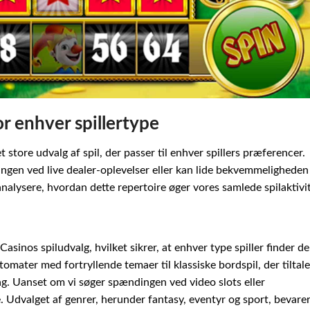
for enhver spillertype
 store udvalg af spil, der passer til enhver spillers præferencer.
ngen ved live dealer-oplevelser eller kan lide bekvemmeligheden
 analysere, hvordan dette repertoire øger vores samlede spilaktivit
sinos spiludvalg, hvilket sikrer, at enhver type spiller finder d
omater med fortryllende temaer til klassiske bordspil, der tiltale
mag. Uanset om vi søger spændingen ved video slots eller
. Udvalget af genrer, herunder fantasy, eventyr og sport, bevare