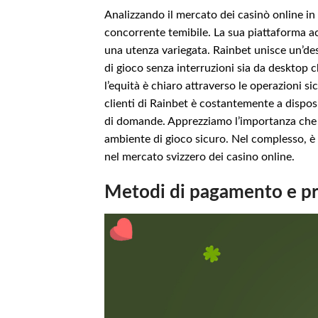
Analizzando il mercato dei casinò online i
concorrente temibile. La sua piattaforma acc
una utenza variegata. Rainbet unisce un’de
di gioco senza interruzioni sia da desktop c
l’equità è chiaro attraverso le operazioni sic
clienti di Rainbet è costantemente a dispos
di domande. Apprezziamo l’importanza che
ambiente di gioco sicuro. Nel complesso, è
nel mercato svizzero dei casino online.
Metodi di pagamento e pr