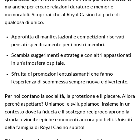
ma anche per creare relazioni durature e memorie
memorabili. Scoprirai che al Royal Casino fai parte di
qualcosa di unico.
Approfitta di manifestazioni e competizioni riservati
pensati specificamente per i nostri membri.
Scambia suggerimenti e strategie con altri appassionati
in un’atmosfera ospitale.
Sfrutta di promozioni entusiasmanti che fanno
l’esperienza di scommessa sempre nuova e divertente.
Per noi contano la socialità, la protezione e il piacere. Allora
perché aspettare? Uniamoci e sviluppiamoci insieme in un
contesto dove la fiducia e il sostegno reciproco aprono la
strada a vincite epiche e momenti ancora più belli. Unisciti
della famiglia di Royal Casino subito!