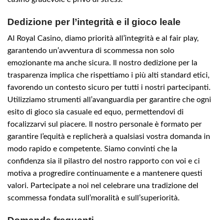
Dedizione per l’integrità e il gioco leale
Al Royal Casino, diamo priorità all’integrità e al fair play,
garantendo un’avventura di scommessa non solo
emozionante ma anche sicura. Il nostro dedizione per la
trasparenza implica che rispettiamo i più alti standard etici,
favorendo un contesto sicuro per tutti i nostri partecipanti.
Utilizziamo strumenti all’avanguardia per garantire che ogni
esito di gioco sia casuale ed equo, permettendovi di
focalizzarvi sul piacere. Il nostro personale è formato per
garantire l’equità e replicherà a qualsiasi vostra domanda in
modo rapido e competente. Siamo convinti che la
confidenza sia il pilastro del nostro rapporto con voi e ci
motiva a progredire continuamente e a mantenere questi
valori. Partecipate a noi nel celebrare una tradizione del
scommessa fondata sull’moralità e sull’superiorità.