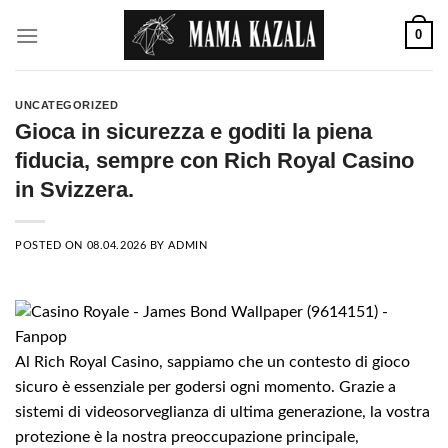
Skip
0
to
content
UNCATEGORIZED
Gioca in sicurezza e goditi la piena
fiducia, sempre con Rich Royal Casino
in Svizzera.
POSTED ON
08.04.2026
BY
ADMIN
Al
Rich Royal Casino
, sappiamo che un contesto di gioco
sicuro è essenziale per godersi ogni momento. Grazie a
sistemi di videosorveglianza di ultima generazione, la vostra
protezione è la nostra preoccupazione principale,