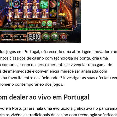
dos jogos em Portugal, oferecendo uma abordagem inovadora a
ntos clássicos de casino com tecnologia de ponta, cria uma
 comunicar com dealers experientes e vivenciar uma gama de
a de imersividade e conveniência merece ser analisada com
ha favorita entre os aficionados? Investigar as suas ofertas rev
enómeno contemporâneo dos jogos.
om dealer ao vivo em Portugal
vo em Portugal assinala uma evolução significativa no panoram
ram as vivências tradicionais de casino com tecnologia sofisticad