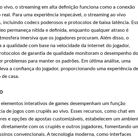
 vivo, o streaming em alta definição funciona como a conexão
o real. Para uma experiência impecável, o streaming ao vivo
 incluindo codecs poderosos e protocolos de baixa latência. Es
eo permaneça nítida e definida, enquanto qualquer atraso é
atmosfera imersiva que os jogadores procuram. Além disso, o
a a qualidade com base na velocidade da internet do jogador,
rotocolos de garantia de qualidade monitoram o desempenho d
r problemas para manter os padrões. Em última análise, uma
eleva a confiança do jogador, proporcionando uma experiência d
 de casa.
go
os elementos interativos de games desempenham um função
a de jogos com crupiês ao vivo. Esses recursos, como chat em
dores e opções de apostas customizáveis, estabelecem um ambien
 diretamente com os crupiês e outros jogadores, fomentando u
assinos convencionais. A tecnologia moderna, como interfaces