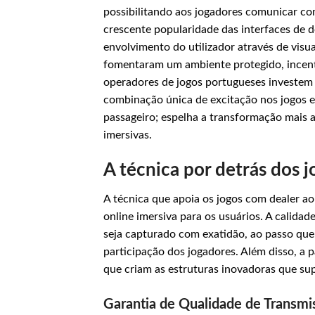
possibilitando aos jogadores comunicar com
crescente popularidade das interfaces de de
envolvimento do utilizador através de visu
fomentaram um ambiente protegido, incent
operadores de jogos portugueses investem 
combinação única de excitação nos jogos 
passageiro; espelha a transformação mais a
imersivas.
A técnica por detrás dos 
A técnica que apoia os jogos com dealer a
online imersiva para os usuários. A calida
seja capturado com exatidão, ao passo que
participação dos jogadores. Além disso, a p
que criam as estruturas inovadoras que sup
Garantia de Qualidade de Transmi