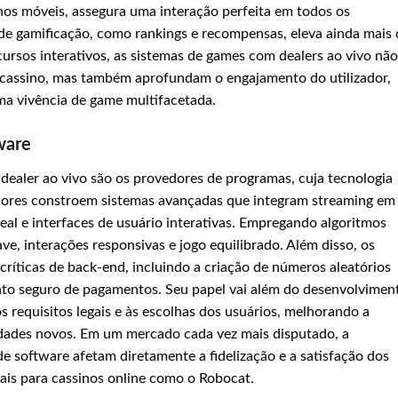
os móveis, assegura uma interação perfeita em todos os
 de gamificação, como rankings e recompensas, eleva ainda mais 
cursos interativos, as sistemas de games com dealers ao vivo não
cassino, mas também aprofundam o engajamento do utilizador,
ma vivência de game multifacetada.
ware
 dealer ao vivo são os provedores de programas, cuja tecnologia
dores constroem sistemas avançadas que integram streaming em
real e interfaces de usuário interativas. Empregando algoritmos
ave, interações responsivas e jogo equilibrado. Além disso, os
ríticas de back-end, incluindo a criação de números aleatórios
nto seguro de pagamentos. Seu papel vai além do desenvolvimen
 requisitos legais e às escolhas dos usuários, melhorando a
idades novos. Em um mercado cada vez mais disputado, a
de software afetam diretamente a fidelização e a satisfação dos
ais para cassinos online como o Robocat.