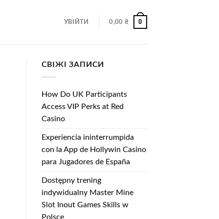
0
УВІЙТИ
0,00
₴
СВІЖІ ЗАПИСИ
How Do UK Participants
Access VIP Perks at Red
Casino
Experiencia ininterrumpida
con la App de Hollywin Casino
para Jugadores de España
Dostępny trening
indywidualny Master Mine
Slot Inout Games Skills w
Polsce