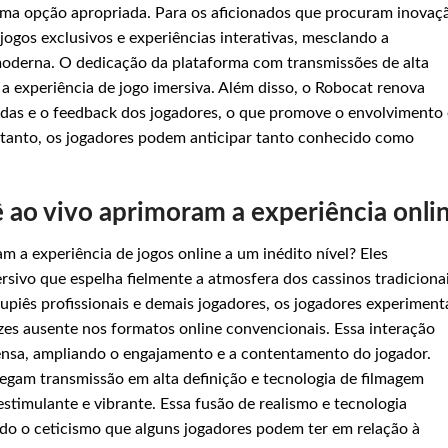
uma opção apropriada. Para os aficionados que procuram inovaç
ogos exclusivos e experiências interativas, mesclando a
 moderna. O dedicação da plataforma com transmissões de alta
 a experiência de jogo imersiva. Além disso, o Robocat renova
modas e o feedback dos jogadores, o que promove o envolvimento 
ortanto, os jogadores podem anticipar tanto conhecido como
 ao vivo aprimoram a experiência onli
 a experiência de jogos online a um inédito nível? Eles
ivo que espelha fielmente a atmosfera dos cassinos tradicionai
upiês profissionais e demais jogadores, os jogadores experimen
s ausente nos formatos online convencionais. Essa interação
nsa, ampliando o engajamento e a contentamento do jogador.
egam transmissão em alta definição e tecnologia de filmagem
timulante e vibrante. Essa fusão de realismo e tecnologia
indo o ceticismo que alguns jogadores podem ter em relação à