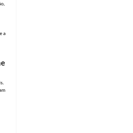
ão,
e a
ne
s.
tam