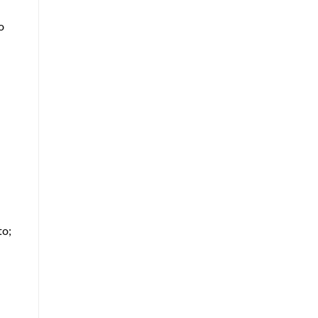
o
to;