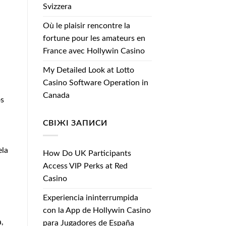
Svizzera
Où le plaisir rencontre la
fortune pour les amateurs en
France avec Hollywin Casino
My Detailed Look at Lotto
Casino Software Operation in
Canada
os
СВІЖІ ЗАПИСИ
ela
How Do UK Participants
Access VIP Perks at Red
Casino
Experiencia ininterrumpida
a
con la App de Hollywin Casino
a,
para Jugadores de España