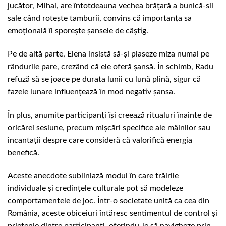
jucător, Mihai, are întotdeauna vechea brățară a bunică-sii
sale când rotește tamburii, convins că importanța sa
emoțională îi sporește șansele de câștig.
Pe de altă parte, Elena insistă să-și plaseze miza numai pe
rândurile pare, crezând că ele oferă șansă. În schimb, Radu
refuză să se joace pe durata lunii cu lună plină, sigur că
fazele lunare influențează în mod negativ șansa.
În plus, anumite participanți își creează ritualuri înainte de
oricărei sesiune, precum mișcări specifice ale mâinilor sau
incantații despre care consideră că valorifică energia
benefică.
Aceste anecdote subliniază modul în care trăirile
individuale și credințele culturale pot să modeleze
comportamentele de joc. Într-o societate unită ca cea din
România, aceste obiceiuri întăresc sentimentul de control și