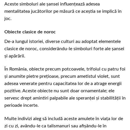
Aceste simboluri ale șansei influențează adesea
mentalitatea jucătorilor pe măsură ce aceștia se implică în
joc.
Obiecte clasice de noroc
De-a lungul istoriei, diverse culturi au adoptat elementele
clasice de noroc, considerându-le simboluri forte ale șansei
și apărării.
În România, obiecte precum potcoavele, trifoiul cu patru foi
și anumite pietre prețioase, precum ametistul violet, sunt
adesea venerate pentru capacitatea lor de a atrage energii
pozitive. Aceste obiecte nu sunt doar ornamentale; ele
servesc drept amintiri palpabile ale speranței și stabilității în
perioade incerte.
Multe indivizi aleg să includă aceste amulete în viața lor de
zi cu zi, avându-le ca talismanuri sau afișându-le în