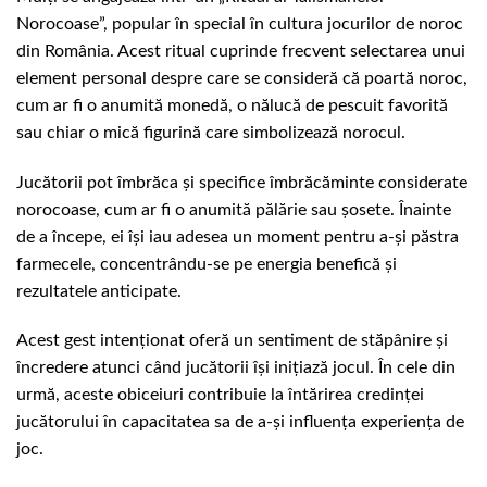
Norocoase”, popular în special în cultura jocurilor de noroc
din România. Acest ritual cuprinde frecvent selectarea unui
element personal despre care se consideră că poartă noroc,
cum ar fi o anumită monedă, o nălucă de pescuit favorită
sau chiar o mică figurină care simbolizează norocul.
Jucătorii pot îmbrăca și specifice îmbrăcăminte considerate
norocoase, cum ar fi o anumită pălărie sau șosete. Înainte
de a începe, ei își iau adesea un moment pentru a-și păstra
farmecele, concentrându-se pe energia benefică și
rezultatele anticipate.
Acest gest intenționat oferă un sentiment de stăpânire și
încredere atunci când jucătorii își inițiază jocul. În cele din
urmă, aceste obiceiuri contribuie la întărirea credinței
jucătorului în capacitatea sa de a-și influența experiența de
joc.