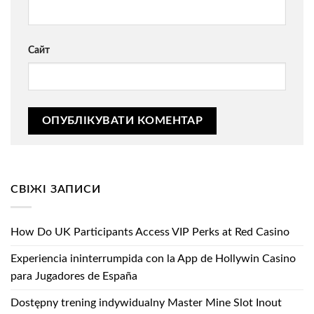
Сайт
СВІЖІ ЗАПИСИ
How Do UK Participants Access VIP Perks at Red Casino
Experiencia ininterrumpida con la App de Hollywin Casino
para Jugadores de España
Dostępny trening indywidualny Master Mine Slot Inout