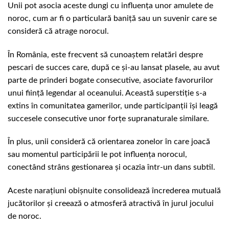
Unii pot asocia aceste dungi cu influența unor amulete de
noroc, cum ar fi o particulară baniță sau un suvenir care se
consideră că atrage norocul.
În România, este frecvent să cunoaștem relatări despre
pescari de succes care, după ce și-au lansat plasele, au avut
parte de prinderi bogate consecutive, asociate favorurilor
unui ființă legendar al oceanului. Această superstiție s-a
extins în comunitatea gamerilor, unde participanții își leagă
succesele consecutive unor forțe supranaturale similare.
În plus, unii consideră că orientarea zonelor în care joacă
sau momentul participării le pot influența norocul,
conectând strâns gestionarea și ocazia într-un dans subtil.
Aceste narațiuni obișnuite consolidează încrederea mutuală
jucătorilor și creează o atmosferă atractivă în jurul jocului
de noroc.