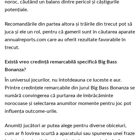
noroc, căutând un balans dintre pericol și câștigurile
potențiale.
Recomandările din partea altora și trăirile din trecut pot să
juca și ele un rol, pentru că gamerii sunt în căutarea aparate
annualreports.com
care au oferit rezultate favorabile în
trecut.
Există vreo credință remarcabilă specifică Big Bass
Bonanza?
În universul jocurilor, nu întotdeauna ce luceste e aur.
Printre credințele remarcabile din jurul Big Bass Bonanza se
numără convingerea că purtarea de îmbrăcăminte
norocoase și selectarea anumitor momente pentru joc pot
influența outcome-urile.
Anumiți jucători ar putea alege pentru diverse obiceiuri,
cum ar fi lovirea scurtă a aparatului sau spunerea unei fraze