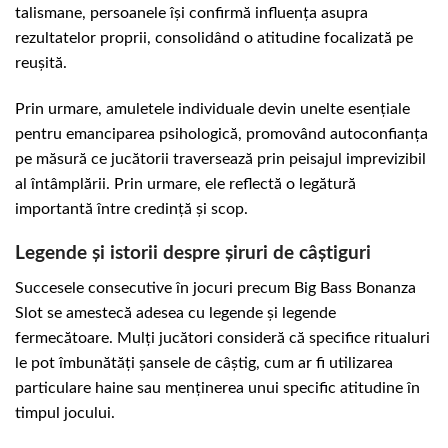
talismane, persoanele își confirmă influența asupra
rezultatelor proprii, consolidând o atitudine focalizată pe
reușită.
Prin urmare, amuletele individuale devin unelte esențiale
pentru emanciparea psihologică, promovând autoconfianța
pe măsură ce jucătorii traversează prin peisajul imprevizibil
al întâmplării. Prin urmare, ele reflectă o legătură
importantă între credință și scop.
Legende și istorii despre șiruri de câștiguri
Succesele consecutive în jocuri precum Big Bass Bonanza
Slot se amestecă adesea cu legende și legende
fermecătoare. Mulți jucători consideră că specifice ritualuri
le pot îmbunătăți șansele de câștig, cum ar fi utilizarea
particulare haine sau menținerea unui specific atitudine în
timpul jocului.