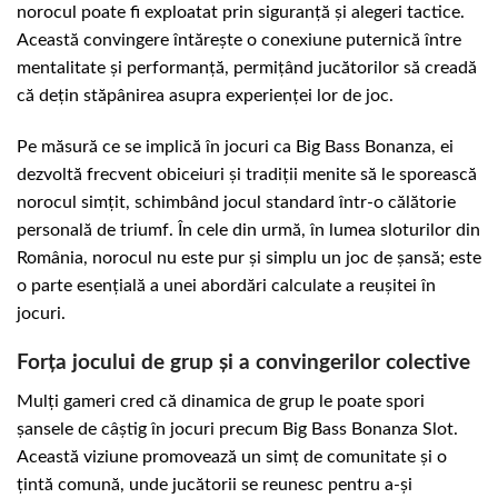
norocul poate fi exploatat prin siguranță și alegeri tactice.
Această convingere întărește o conexiune puternică între
mentalitate și performanță, permițând jucătorilor să creadă
că dețin stăpânirea asupra experienței lor de joc.
Pe măsură ce se implică în jocuri ca Big Bass Bonanza, ei
dezvoltă frecvent obiceiuri și tradiții menite să le sporească
norocul simțit, schimbând jocul standard într-o călătorie
personală de triumf. În cele din urmă, în lumea sloturilor din
România, norocul nu este pur și simplu un joc de șansă; este
o parte esențială a unei abordări calculate a reușitei în
jocuri.
Forța jocului de grup și a convingerilor colective
Mulți gameri cred că dinamica de grup le poate spori
șansele de câștig în jocuri precum Big Bass Bonanza Slot.
Această viziune promovează un simț de comunitate și o
țintă comună, unde jucătorii se reunesc pentru a-și