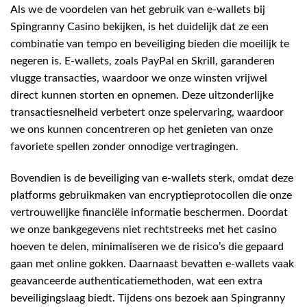
Als we de voordelen van het gebruik van e-wallets bij
Spingranny Casino bekijken, is het duidelijk dat ze een
combinatie van tempo en beveiliging bieden die moeilijk te
negeren is. E-wallets, zoals PayPal en Skrill, garanderen
vlugge transacties, waardoor we onze winsten vrijwel
direct kunnen storten en opnemen. Deze uitzonderlijke
transactiesnelheid verbetert onze spelervaring, waardoor
we ons kunnen concentreren op het genieten van onze
favoriete spellen zonder onnodige vertragingen.
Bovendien is de beveiliging van e-wallets sterk, omdat deze
platforms gebruikmaken van encryptieprotocollen die onze
vertrouwelijke financiële informatie beschermen. Doordat
we onze bankgegevens niet rechtstreeks met het casino
hoeven te delen, minimaliseren we de risico’s die gepaard
gaan met online gokken. Daarnaast bevatten e-wallets vaak
geavanceerde authenticatiemethoden, wat een extra
beveiligingslaag biedt. Tijdens ons bezoek aan Spingranny