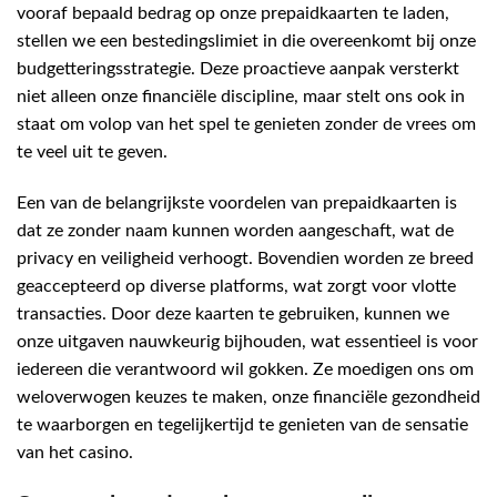
vooraf bepaald bedrag op onze prepaidkaarten te laden,
stellen we een bestedingslimiet in die overeenkomt bij onze
budgetteringsstrategie. Deze proactieve aanpak versterkt
niet alleen onze financiële discipline, maar stelt ons ook in
staat om volop van het spel te genieten zonder de vrees om
te veel uit te geven.
Een van de belangrijkste voordelen van prepaidkaarten is
dat ze zonder naam kunnen worden aangeschaft, wat de
privacy en veiligheid verhoogt. Bovendien worden ze breed
geaccepteerd op diverse platforms, wat zorgt voor vlotte
transacties. Door deze kaarten te gebruiken, kunnen we
onze uitgaven nauwkeurig bijhouden, wat essentieel is voor
iedereen die verantwoord wil gokken. Ze moedigen ons om
weloverwogen keuzes te maken, onze financiële gezondheid
te waarborgen en tegelijkertijd te genieten van de sensatie
van het casino.