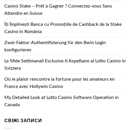
Casino Stake – Prêt à Gagner ? Connectez-vous Sans
Attendre en Suisse
Îți Împlinești Banca cu Promoțiile de Cashback de la Stake
Casino în România
Zwei-Faktor-Authentifizierung für den Bwin Login
konfigurieren
Le Sfide Settimanali Esclusive ti Aspettano al Lotto Casino in
Svizzera
Où le plaisir rencontre la fortune pour les amateurs en
France avec Hollywin Casino
My Detailed Look at Lotto Casino Software Operation in
Canada
СВІЖІ ЗАПИСИ