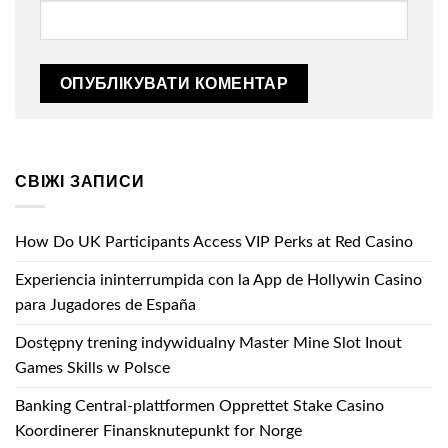
СВІЖІ ЗАПИСИ
How Do UK Participants Access VIP Perks at Red Casino
Experiencia ininterrumpida con la App de Hollywin Casino
para Jugadores de España
Dostępny trening indywidualny Master Mine Slot Inout
Games Skills w Polsce
Banking Central-plattformen Opprettet Stake Casino
Koordinerer Finansknutepunkt for Norge