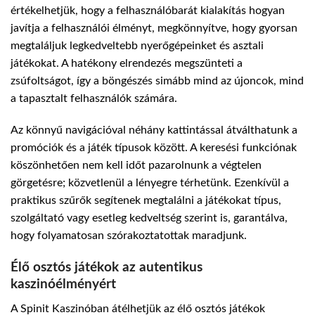
értékelhetjük, hogy a felhasználóbarát kialakítás hogyan
javítja a felhasználói élményt, megkönnyítve, hogy gyorsan
megtaláljuk legkedveltebb nyerőgépeinket és asztali
játékokat. A hatékony elrendezés megszünteti a
zsúfoltságot, így a böngészés simább mind az újoncok, mind
a tapasztalt felhasználók számára.
Az könnyű navigációval néhány kattintással átválthatunk a
promóciók és a játék típusok között. A keresési funkciónak
köszönhetően nem kell időt pazarolnunk a végtelen
görgetésre; közvetlenül a lényegre térhetünk. Ezenkívül a
praktikus szűrők segítenek megtalálni a játékokat típus,
szolgáltató vagy esetleg kedveltség szerint is, garantálva,
hogy folyamatosan szórakoztatottak maradjunk.
Élő osztós játékok az autentikus
kaszinóélményért
A Spinit Kaszinóban átélhetjük az élő osztós játékok