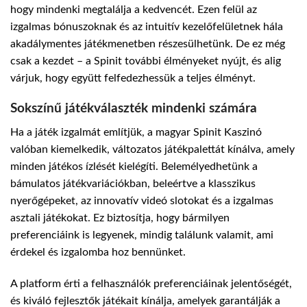
hogy mindenki megtalálja a kedvencét. Ezen felül az
izgalmas bónuszoknak és az intuitív kezelőfelületnek hála
akadálymentes játékmenetben részesülhetünk. De ez még
csak a kezdet – a Spinit további élményeket nyújt, és alig
várjuk, hogy együtt felfedezhessük a teljes élményt.
Sokszínű játékválaszték mindenki számára
Ha a játék izgalmát említjük, a magyar Spinit Kaszinó
valóban kiemelkedik, változatos játékpalettát kínálva, amely
minden játékos ízlését kielégíti. Belemélyedhetünk a
bámulatos játékvariációkban, beleértve a klasszikus
nyerőgépeket, az innovatív videó slotokat és a izgalmas
asztali játékokat. Ez biztosítja, hogy bármilyen
preferenciáink is legyenek, mindig találunk valamit, ami
érdekel és izgalomba hoz bennünket.
A platform érti a felhasználók preferenciáinak jelentőségét,
és kiváló fejlesztők játékait kínálja, amelyek garantálják a