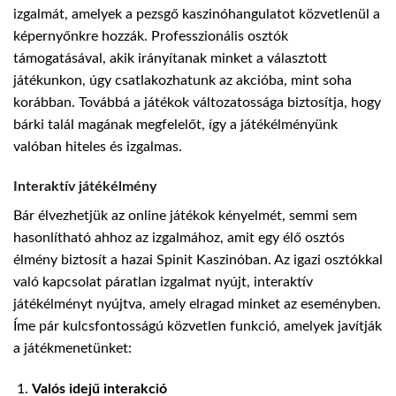
izgalmát, amelyek a pezsgő kaszinóhangulatot közvetlenül a
képernyőnkre hozzák. Professzionális osztók
támogatásával, akik irányítanak minket a választott
játékunkon, úgy csatlakozhatunk az akcióba, mint soha
korábban. Továbbá a játékok változatossága biztosítja, hogy
bárki talál magának megfelelőt, így a játékélményünk
valóban hiteles és izgalmas.
Interaktív játékélmény
Bár élvezhetjük az online játékok kényelmét, semmi sem
hasonlítható ahhoz az izgalmához, amit egy élő osztós
élmény biztosít a hazai Spinit Kaszinóban. Az igazi osztókkal
való kapcsolat páratlan izgalmat nyújt, interaktív
játékélményt nyújtva, amely elragad minket az eseményben.
Íme pár kulcsfontosságú közvetlen funkció, amelyek javítják
a játékmenetünket:
Valós idejű interakció