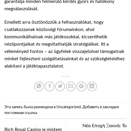
garantálja minden felmerülő kérdés gyors és hatékony
megválaszolását.
Emellett arra ösztönözzük a felhasználókat, hogy
csatlakozzanak közösségi fórumainkon, ahol
kommunikálhatnak más játékosokkal, kicserélhetik
nézőpontjaikat és megvitathatják stratégiáikat. Itt a
véleményed fontos – az ügyfelek visszajelzései támogatnak
minket fejleszteni szolgáltatásainkat és az szükségleteidhez
alakítani a játéktapasztalatot.
Эта запись была размещена в
Uncategorized
. Добавить в закладки
постоянная ссылка
.
Νέα Εποχή Ξεκινά: Το
Rich Royal Casino je místem