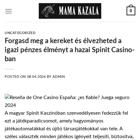
Skip
0
to
content
UNCATEGORIZED
Forgasd meg a kereket és élvezheted a
igazi pénzes élményt a hazai Spinit Casino-
ban
POSTED ON
08.04.2026
BY
ADMIN
A magyar
Spinit
Kaszinóban szenvedélyesen fedezzük fel
ezt a játékparadicsomot, amely hagyományos
játékautomatákkal és újító társasjátékokkal van tele. A
széles választék minden játékos igényeit teljesíti, biztosítva,