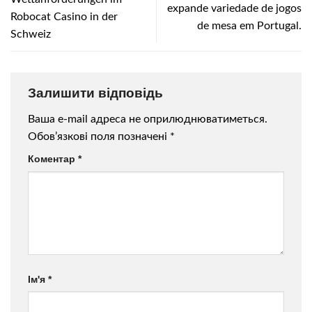
expande variedade de jogos
Robocat Casino in der
de mesa em Portugal.
Schweiz
Залишити відповідь
Ваша e-mail адреса не оприлюднюватиметься.
Обов’язкові поля позначені
*
Коментар
*
Ім'я
*