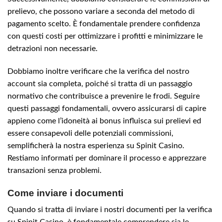
prelievo, che possono variare a seconda del metodo di
pagamento scelto. È fondamentale prendere confidenza
con questi costi per ottimizzare i profitti e minimizzare le
detrazioni non necessarie.
Dobbiamo inoltre verificare che la verifica del nostro
account sia completa, poiché si tratta di un passaggio
normativo che contribuisce a prevenire le frodi. Seguire
questi passaggi fondamentali, ovvero assicurarsi di capire
appieno come l’idoneità ai bonus influisca sui prelievi ed
essere consapevoli delle potenziali commissioni,
semplificherà la nostra esperienza su Spinit Casino.
Restiamo informati per dominare il processo e apprezzare
transazioni senza problemi.
Come inviare i documenti
Quando si tratta di inviare i nostri documenti per la verifica