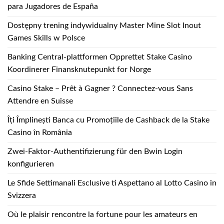
para Jugadores de España
Dostępny trening indywidualny Master Mine Slot Inout
Games Skills w Polsce
Banking Central-plattformen Opprettet Stake Casino
Koordinerer Finansknutepunkt for Norge
Casino Stake – Prêt à Gagner ? Connectez-vous Sans
Attendre en Suisse
Îți Împlinești Banca cu Promoțiile de Cashback de la Stake
Casino în România
Zwei-Faktor-Authentifizierung für den Bwin Login
konfigurieren
Le Sfide Settimanali Esclusive ti Aspettano al Lotto Casino in
Svizzera
Où le plaisir rencontre la fortune pour les amateurs en