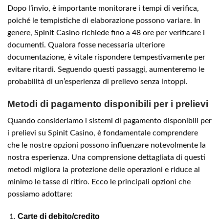
Dopo l’invio, è importante monitorare i tempi di verifica,
poiché le tempistiche di elaborazione possono variare. In
genere, Spinit Casino richiede fino a 48 ore per verificare i
documenti. Qualora fosse necessaria ulteriore
documentazione, è vitale rispondere tempestivamente per
evitare ritardi. Seguendo questi passaggi, aumenteremo le
probabilità di un’esperienza di prelievo senza intoppi.
Metodi di pagamento disponibili per i prelievi
Quando consideriamo i sistemi di pagamento disponibili per
i prelievi su Spinit Casino, è fondamentale comprendere
che le nostre opzioni possono influenzare notevolmente la
nostra esperienza. Una comprensione dettagliata di questi
metodi migliora la protezione delle operazioni e riduce al
minimo le tasse di ritiro. Ecco le principali opzioni che
possiamo adottare:
Carte di debito/credito