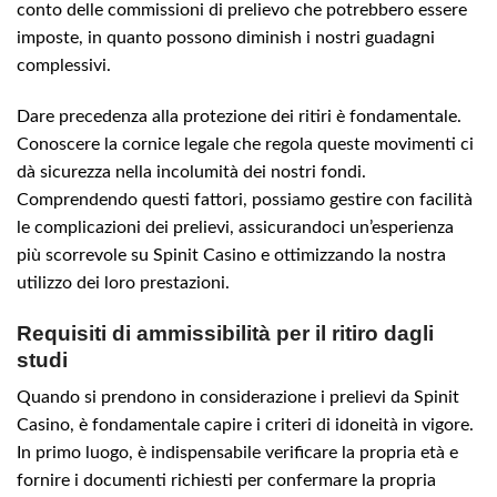
conto delle commissioni di prelievo che potrebbero essere
imposte, in quanto possono diminish i nostri guadagni
complessivi.
Dare precedenza alla protezione dei ritiri è fondamentale.
Conoscere la cornice legale che regola queste movimenti ci
dà sicurezza nella incolumità dei nostri fondi.
Comprendendo questi fattori, possiamo gestire con facilità
le complicazioni dei prelievi, assicurandoci un’esperienza
più scorrevole su Spinit Casino e ottimizzando la nostra
utilizzo dei loro prestazioni.
Requisiti di ammissibilità per il ritiro dagli
studi
Quando si prendono in considerazione i prelievi da Spinit
Casino, è fondamentale capire i criteri di idoneità in vigore.
In primo luogo, è indispensabile verificare la propria età e
fornire i documenti richiesti per confermare la propria