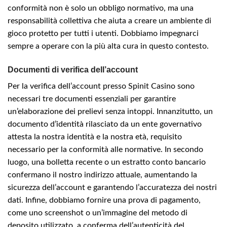
conformità non è solo un obbligo normativo, ma una
responsabilità collettiva che aiuta a creare un ambiente di
gioco protetto per tutti i utenti. Dobbiamo impegnarci
sempre a operare con la più alta cura in questo contesto.
Documenti di verifica dell’account
Per la verifica dell’account presso Spinit Casino sono
necessari tre documenti essenziali per garantire
un’elaborazione dei prelievi senza intoppi. Innanzitutto, un
documento d’identità rilasciato da un ente governativo
attesta la nostra identità e la nostra età, requisito
necessario per la conformità alle normative. In secondo
luogo, una bolletta recente o un estratto conto bancario
confermano il nostro indirizzo attuale, aumentando la
sicurezza dell’account e garantendo l’accuratezza dei nostri
dati. Infine, dobbiamo fornire una prova di pagamento,
come uno screenshot o un’immagine del metodo di
deposito utilizzato, a conferma dell’autenticità del