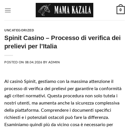
Skip
0
to
content
UNCATEGORIZED
Spinit Casino – Processo di verifica dei
prelievi per l’Italia
POSTED ON
08.04.2026
BY
ADMIN
Al casinò
Spinit
, gestiamo con la massima attenzione il
processo di verifica dei prelievi per garantire la conformità
agli criteri normativi. Questa procedura non solo tutela i
nostri utenti, ma aumenta anche la sicurezza complessiva
della piattaforma. Comprendere i documenti specifici
richiesti e i potenziali ostacoli può fare la differenza.
Esaminiamo quindi più da vicino cosa è necessario per