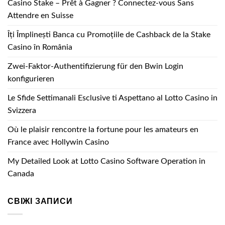
Casino Stake – Prêt à Gagner ? Connectez-vous Sans
Attendre en Suisse
Îți Împlinești Banca cu Promoțiile de Cashback de la Stake
Casino în România
Zwei-Faktor-Authentifizierung für den Bwin Login
konfigurieren
Le Sfide Settimanali Esclusive ti Aspettano al Lotto Casino in
Svizzera
Où le plaisir rencontre la fortune pour les amateurs en
France avec Hollywin Casino
My Detailed Look at Lotto Casino Software Operation in
Canada
СВІЖІ ЗАПИСИ