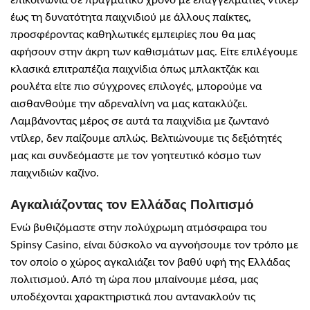
επικοινωνία σε πραγματικό χρόνο με επαγγελματίες ντίλερ
έως τη δυνατότητα παιχνιδιού με άλλους παίκτες,
προσφέροντας καθηλωτικές εμπειρίες που θα μας
αφήσουν στην άκρη των καθισμάτων μας. Είτε επιλέγουμε
κλασικά επιτραπέζια παιχνίδια όπως μπλακτζάκ και
ρουλέτα είτε πιο σύγχρονες επιλογές, μπορούμε να
αισθανθούμε την αδρεναλίνη να μας κατακλύζει.
Λαμβάνοντας μέρος σε αυτά τα παιχνίδια με ζωντανό
ντίλερ, δεν παίζουμε απλώς. Βελτιώνουμε τις δεξιότητές
μας και συνδεόμαστε με τον γοητευτικό κόσμο των
παιχνιδιών καζίνο.
Αγκαλιάζοντας τον Ελλάδας Πολιτισμό
Ενώ βυθιζόμαστε στην πολύχρωμη ατμόσφαιρα του
Spinsy Casino, είναι δύσκολο να αγνοήσουμε τον τρόπο με
τον οποίο ο χώρος αγκαλιάζει τον βαθύ υφή της Ελλάδας
πολιτισμού. Από τη ώρα που μπαίνουμε μέσα, μας
υποδέχονται χαρακτηριστικά που αντανακλούν τις