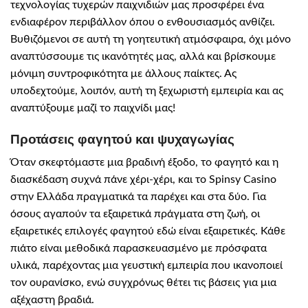
τεχνολογίας τυχερών παιχνιδιών μας προσφέρει ένα
ενδιαφέρον περιβάλλον όπου ο ενθουσιασμός ανθίζει.
Βυθιζόμενοι σε αυτή τη γοητευτική ατμόσφαιρα, όχι μόνο
αναπτύσσουμε τις ικανότητές μας, αλλά και βρίσκουμε
μόνιμη συντροφικότητα με άλλους παίκτες. Ας
υποδεχτούμε, λοιπόν, αυτή τη ξεχωριστή εμπειρία και ας
αναπτύξουμε μαζί το παιχνίδι μας!
Προτάσεις φαγητού και ψυχαγωγίας
Όταν σκεφτόμαστε μια βραδινή έξοδο, το φαγητό και η
διασκέδαση συχνά πάνε χέρι-χέρι, και το Spinsy Casino
στην Ελλάδα πραγματικά τα παρέχει και στα δύο. Για
όσους αγαπούν τα εξαιρετικά πράγματα στη ζωή, οι
εξαιρετικές επιλογές φαγητού εδώ είναι εξαιρετικές. Κάθε
πιάτο είναι μεθοδικά παρασκευασμένο με πρόσφατα
υλικά, παρέχοντας μια γευστική εμπειρία που ικανοποιεί
τον ουρανίσκο, ενώ συγχρόνως θέτει τις βάσεις για μια
αξέχαστη βραδιά.