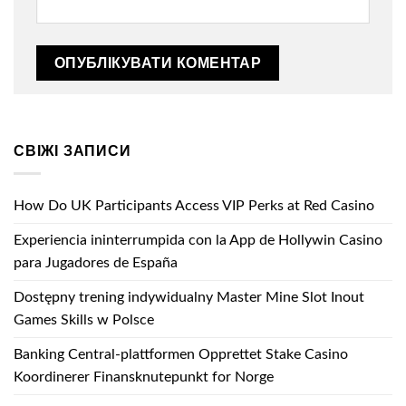
СВІЖІ ЗАПИСИ
How Do UK Participants Access VIP Perks at Red Casino
Experiencia ininterrumpida con la App de Hollywin Casino
para Jugadores de España
Dostępny trening indywidualny Master Mine Slot Inout
Games Skills w Polsce
Banking Central-plattformen Opprettet Stake Casino
Koordinerer Finansknutepunkt for Norge