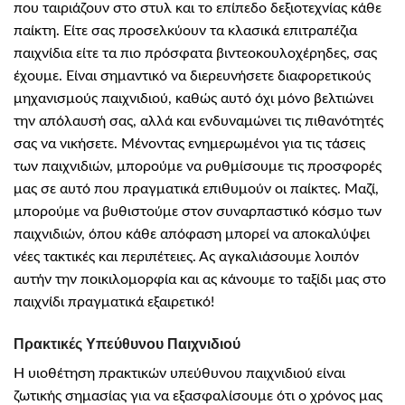
που ταιριάζουν στο στυλ και το επίπεδο δεξιοτεχνίας κάθε
παίκτη. Είτε σας προσελκύουν τα κλασικά επιτραπέζια
παιχνίδια είτε τα πιο πρόσφατα βιντεοκουλοχέρηδες, σας
έχουμε. Είναι σημαντικό να διερευνήσετε διαφορετικούς
μηχανισμούς παιχνιδιού, καθώς αυτό όχι μόνο βελτιώνει
την απόλαυσή σας, αλλά και ενδυναμώνει τις πιθανότητές
σας να νικήσετε. Μένοντας ενημερωμένοι για τις τάσεις
των παιχνιδιών, μπορούμε να ρυθμίσουμε τις προσφορές
μας σε αυτό που πραγματικά επιθυμούν οι παίκτες. Μαζί,
μπορούμε να βυθιστούμε στον συναρπαστικό κόσμο των
παιχνιδιών, όπου κάθε απόφαση μπορεί να αποκαλύψει
νέες τακτικές και περιπέτειες. Ας αγκαλιάσουμε λοιπόν
αυτήν την ποικιλομορφία και ας κάνουμε το ταξίδι μας στο
παιχνίδι πραγματικά εξαιρετικό!
Πρακτικές Υπεύθυνου Παιχνιδιού
Η υιοθέτηση πρακτικών υπεύθυνου παιχνιδιού είναι
ζωτικής σημασίας για να εξασφαλίσουμε ότι ο χρόνος μας