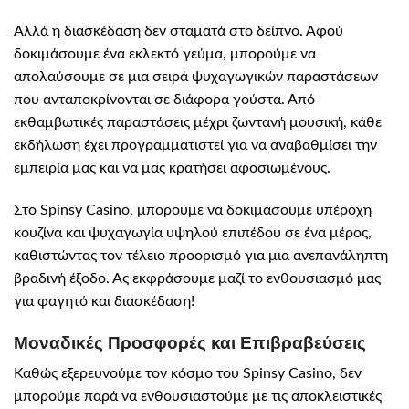
Αλλά η διασκέδαση δεν σταματά στο δείπνο. Αφού
δοκιμάσουμε ένα εκλεκτό γεύμα, μπορούμε να
απολαύσουμε σε μια σειρά ψυχαγωγικών παραστάσεων
που ανταποκρίνονται σε διάφορα γούστα. Από
εκθαμβωτικές παραστάσεις μέχρι ζωντανή μουσική, κάθε
εκδήλωση έχει προγραμματιστεί για να αναβαθμίσει την
εμπειρία μας και να μας κρατήσει αφοσιωμένους.
Στο Spinsy Casino, μπορούμε να δοκιμάσουμε υπέροχη
κουζίνα και ψυχαγωγία υψηλού επιπέδου σε ένα μέρος,
καθιστώντας τον τέλειο προορισμό για μια ανεπανάληπτη
βραδινή έξοδο. Ας εκφράσουμε μαζί το ενθουσιασμό μας
για φαγητό και διασκέδαση!
Μοναδικές Προσφορές και Επιβραβεύσεις
Καθώς εξερευνούμε τον κόσμο του Spinsy Casino, δεν
μπορούμε παρά να ενθουσιαστούμε με τις αποκλειστικές