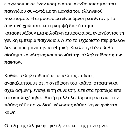
εισχωρούμε σε έναν κόσμο όπου ο ενθουσιασμός του
παιχνιδιού συναντά με τη μαγεία του ελληνικού
πολιτισμού. Η ατμόσφαιρα είναι άμεση και έντονη. Τα
ζωντανά χρώματα και η κομψή διακόσμηση
κατασκευάζουν μια φιλόξενη ατμόσφαιρα, ενισχύοντας τη
γενική εμπειρία παιχνιδιού. Αυτό το ξεχωριστό περιβάλλον
δεν αφορά μόνο την αισθητική. Καλλιεργεί ένα βαθύ
αίσθημα κοινότητας και προωθεί την αλληλεπίδραση των
παικτών.
Καθώς αλληλεπιδρούμε με άλλους παίκτες,
ανακαλύπτουμε ότι η σχεδίαση του καζίνο, στρατηγικά
σχεδιασμένη, ενισχύει τη σύνδεση, είτε στα τραπέζια είτε
στα κουλοχέρηδες. Αυτή η αλληλεπίδραση ενισχύει τον
πάθος κάθε παιχνιδιού, κάνοντας κάθε νίκη να φαίνεται
κοινή.
Ο μίξη της ελληνικής φιλοξενίας και της μοντέρνας