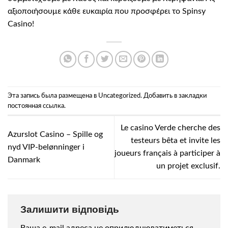
αξιοποιήσουμε κάθε ευκαιρία που προσφέρει το Spinsy
Casino!
Эта запись была размещена в
Uncategorized
. Добавить в закладки
постоянная ссылка
.
Le casino Verde cherche des
Azurslot Casino – Spille og
testeurs bêta et invite les
nyd VIP-belønninger i
joueurs français à participer à
Danmark
un projet exclusif.
Залишити відповідь