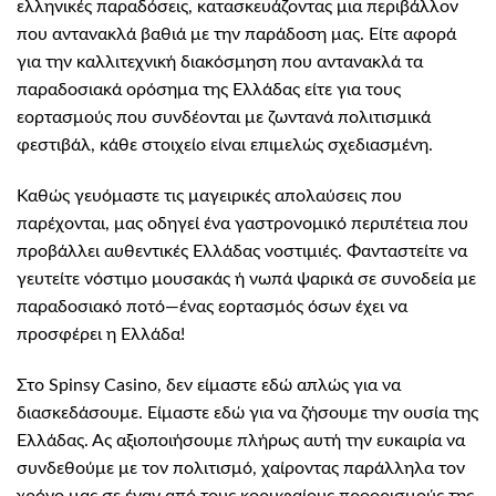
ελληνικές παραδόσεις, κατασκευάζοντας μια περιβάλλον
που αντανακλά βαθιά με την παράδοση μας. Είτε αφορά
για την καλλιτεχνική διακόσμηση που αντανακλά τα
παραδοσιακά ορόσημα της Ελλάδας είτε για τους
εορτασμούς που συνδέονται με ζωντανά πολιτισμικά
φεστιβάλ, κάθε στοιχείο είναι επιμελώς σχεδιασμένη.
Καθώς γευόμαστε τις μαγειρικές απολαύσεις που
παρέχονται, μας οδηγεί ένα γαστρονομικό περιπέτεια που
προβάλλει αυθεντικές Ελλάδας νοστιμιές. Φανταστείτε να
γευτείτε νόστιμο μουσακάς ή νωπά ψαρικά σε συνοδεία με
παραδοσιακό ποτό—ένας εορτασμός όσων έχει να
προσφέρει η Ελλάδα!
Στο Spinsy Casino, δεν είμαστε εδώ απλώς για να
διασκεδάσουμε. Είμαστε εδώ για να ζήσουμε την ουσία της
Ελλάδας. Ας αξιοποιήσουμε πλήρως αυτή την ευκαιρία να
συνδεθούμε με τον πολιτισμό, χαίροντας παράλληλα τον